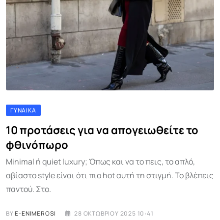
ΓΥΝΑΊΚΑ
10 προτάσεις για να απογειωθείτε το
φθινόπωρο
Minimal ή quiet luxury; Όπως και να το πεις, το απλό,
αβίαστο style είναι ότι πιο hot αυτή τη στιγμή. Το βλέπεις
παντού. Στο.
BY
E-ENIMEROSI
28 ΟΚΤΩΒΡΊΟΥ 2025 10:41