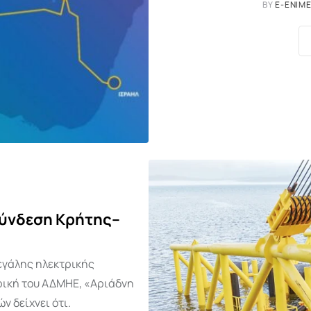
BY
E-ENIM
σύνδεση Κρήτης–
μεγάλης ηλεκτρικής
ρική του ΑΔΜΗΕ, «Αριάδνη
ν δείχνει ότι.