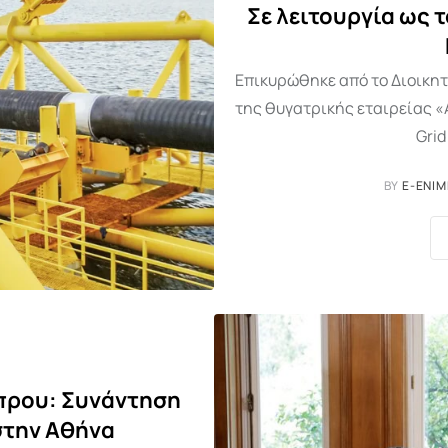
Σε λειτουργία ως 
Επικυρώθηκε από το Διοικη
της θυγατρικής εταιρείας «
Grid
BY
E-ENIM
πρου: Συνάντηση
στην Αθήνα