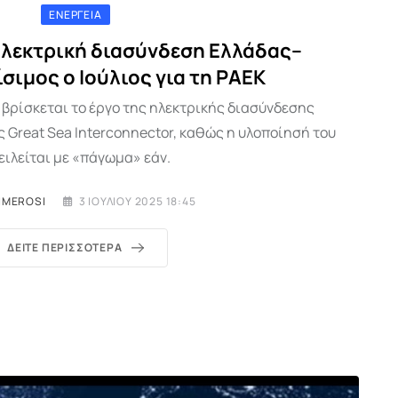
ΕΝΈΡΓΕΙΑ
ηλεκτρική διασύνδεση Ελλάδας–
σιμος ο Ιούλιος για τη ΡΑΕΚ
 βρίσκεται το έργο της ηλεκτρικής διασύνδεσης
 Great Sea Interconnector, καθώς η υλοποίησή του
ειλείται με «πάγωμα» εάν.
IMEROSI
3 ΙΟΥΛΊΟΥ 2025 18:45
ΔΕΊΤΕ ΠΕΡΙΣΣΌΤΕΡΑ