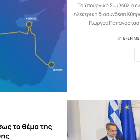
Το Υπουργικό Συμβούλιο εν
ηλεκτρική διασύνδεση Κύπρο
Γιώργος Παπαναστασί
BY
E-ENIME
σως το θέμα της
σης