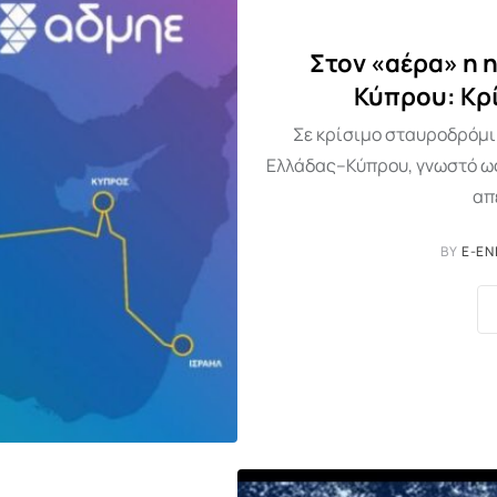
Στον «αέρα» η 
Κύπρου: Κρί
Σε κρίσιμο σταυροδρόμι
Ελλάδας–Κύπρου, γνωστό ως
απ
BY
E-EN