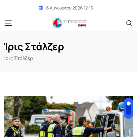
Skip
6 Αυγούστου 2026 12:15
to
content
Ίρις Στάλζερ
Ίρις Στάλζερ