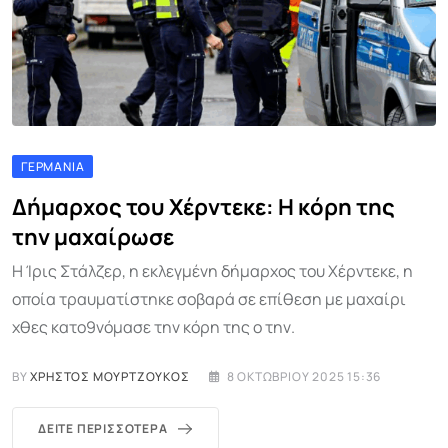
ΓΕΡΜΑΝΊΑ
Δήμαρχος του Χέρντεκε: Η κόρη της
την μαχαίρωσε
Η Ίρις Στάλζερ, η εκλεγμένη δήμαρχος του Χέρντεκε, η
οποία τραυματίστηκε σοβαρά σε επίθεση με μαχαίρι
χθες κατο9νόμασε την κόρη της ο την.
BY
ΧΡΉΣΤΟΣ ΜΟΥΡΤΖΟΎΚΟΣ
8 ΟΚΤΩΒΡΊΟΥ 2025 15:36
ΔΕΊΤΕ ΠΕΡΙΣΣΌΤΕΡΑ