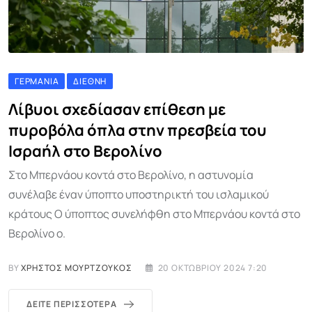
ΓΕΡΜΑΝΊΑ
ΔΙΕΘΝΉ
Λίβυοι σχεδίασαν επίθεση με
πυροβόλα όπλα στην πρεσβεία του
Ισραήλ στο Βερολίνο
Στο Μπερνάου κοντά στο Βερολίνο, η αστυνομία
συνέλαβε έναν ύποπτο υποστηρικτή του ισλαμικού
κράτους Ο ύποπτος συνελήφθη στο Μπερνάου κοντά στο
Βερολίνο ο.
BY
ΧΡΉΣΤΟΣ ΜΟΥΡΤΖΟΎΚΟΣ
20 ΟΚΤΩΒΡΊΟΥ 2024 7:20
ΔΕΊΤΕ ΠΕΡΙΣΣΌΤΕΡΑ