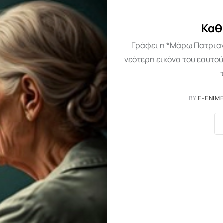
Καθ
Γράφει η *Μάρω Πατρια
νεότερη εικόνα του εαυτού
BY
E-ENIM