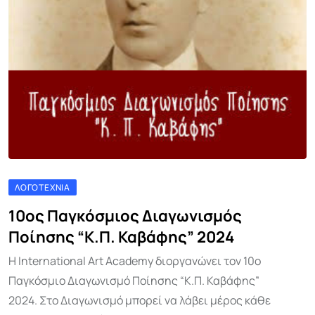
ΛΟΓΟΤΕΧΝΊΑ
10ος Παγκόσμιος Διαγωνισμός
Ποίησης “K.Π. Καβάφης” 2024
Η International Art Academy διοργανώνει τον 10ο
Παγκόσμιο Διαγωνισμό Ποίησης “K.Π. Καβάφης”
2024. Στο Διαγωνισμό μπορεί να λάβει μέρος κάθε