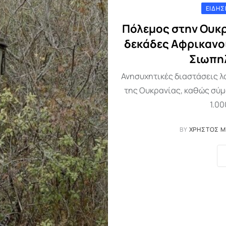
ΕΙΔΉΣ
Πόλεμος στην Ουκρ
δεκάδες Αφρικανο
Σιωπη
Ανησυχητικές διαστάσεις λ
της Ουκρανίας, καθώς σύμ
1.00
BY
ΧΡΉΣΤΟΣ 