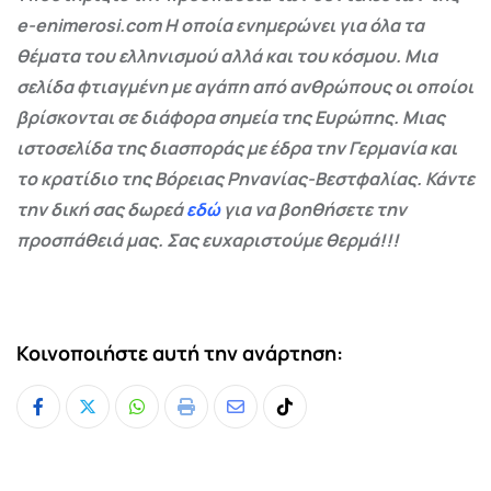
e-enimerosi.com Η οποία ενημερώνει για όλα τα
θέματα του ελληνισμού αλλά και του κόσμου. Μια
σελίδα φτιαγμένη με αγάπη από ανθρώπους οι οποίοι
βρίσκονται σε διάφορα σημεία της Ευρώπης. Μιας
ιστοσελίδα της διασποράς με έδρα την Γερμανία και
το κρατίδιο της Βόρειας Ρηνανίας-Βεστφαλίας. Κάντε
την δική σας δωρεά
εδώ
για να βοηθήσετε την
προσπάθειά μας. Σας ευχαριστούμε θερμά!!!
Κοινοποιήστε αυτή την ανάρτηση:
Whatsapp
Print
Share
Tiktok
via
Email