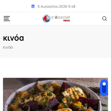
Skip
6 Αυγούστου 2026 9:48
to
content
κινόα
κινόα