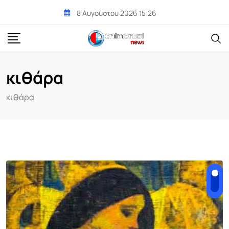
Skip
8 Αυγούστου 2026 15:26
to
content
κιθάρα
κιθάρα