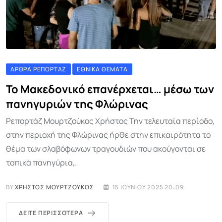
ΆΡΘΡΑ ΡΕΠΟΡΤΆΖ
ΕΘΝΙΚΆ ΘΈΜΑΤΑ
Το Μακεδονικό επανέρχεται… μέσω των
πανηγυριών της Φλώρινας
Ρεπορτάζ Μουρτζούκος Χρήστος Την τελευταία περίοδο,
στην περιοχή της Φλώρινας ήρθε στην επικαιρότητα το
θέμα των σλαβόφωνων τραγουδιών που ακούγονται σε
τοπικά πανηγύρια,.
BY
ΧΡΉΣΤΟΣ ΜΟΥΡΤΖΟΎΚΟΣ
15 ΙΟΥΝΊΟΥ 2025 20:09
ΔΕΊΤΕ ΠΕΡΙΣΣΌΤΕΡΑ