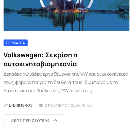
ΓΕΡΜΑΝΊΑ
Volkswagen: Σε κρίση η
αυτοκινητοβιομηχανία
Δεκάδες χιλιάδες εργαζόμενοι της VW και οι οικογένειές
τους φοβούνται για τη δουλειά τους. Σύμφωνα με το
διοικητικό συμβούλιο της VW, το κόστος.
BY
E-ENIMEROSI
2 ΝΟΕΜΒΡΊΟΥ 2024 10:40
ΔΕΊΤΕ ΠΕΡΙΣΣΌΤΕΡΑ