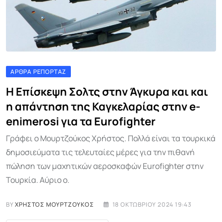
ΆΡΘΡΑ ΡΕΠΟΡΤΆΖ
Η Επίσκεψη Σολτς στην Άγκυρα και και
η απάντηση της Καγκελαρίας στην e-
enimerosi για τα Eurofighter
Γράφει ο Μουρτζούκος Χρήστος. Πολλά είναι τα τουρκικά
δημοσιεύματα τις τελευταίες μέρες για την πιθανή
πώληση των μαχητικών αεροσκαφών Eurofighter στην
Τουρκία. Αύριο ο.
BY
ΧΡΉΣΤΟΣ ΜΟΥΡΤΖΟΎΚΟΣ
18 ΟΚΤΩΒΡΊΟΥ 2024 19:43