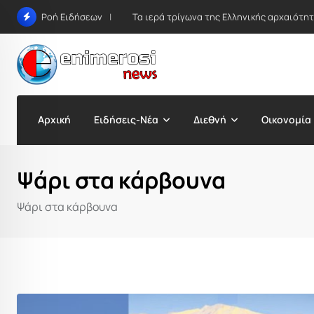
Skip
Τα ιερά τρίγωνα της Ελληνικής αρχαιότη
Ροή Ειδήσεων
to
content
Αρχική
Ειδήσεις-Νέα
Διεθνή
Οικονομία
Ψάρι στα κάρβουνα
Ψάρι στα κάρβουνα