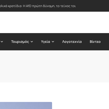
ολικά κρατίδια: Η AfD πρώτη δύναμη, το τείχος του CDU και η σκιά της 
Τουρισμός
Υγεία
Λογοτεχνία
Βίντεο