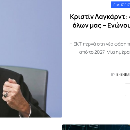
ΕΙΔΉΣΕΙΣ
Κριστίν Λαγκάρντ: 
όλων μας – Ενώνο
Η ΕΚΤ περνά στη νέα φάση 
από το 2027. Μία ημέρ
BY
E-ENIM