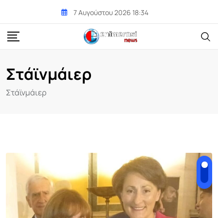
Skip
7 Αυγούστου 2026 18:34
to
content
Στάϊνμάιερ
Στάϊνμάιερ