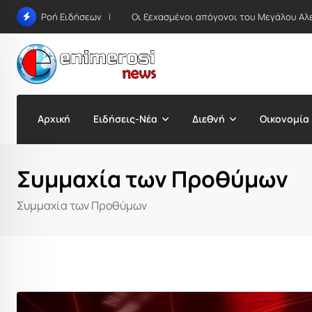
Skip
Οι ξεχασμένοι απόγονοι του Μεγάλου Αλ
Ροή Ειδήσεων
to
content
Αρχική
Ειδήσεις-Νέα
Διεθνή
Οικονομία
Συμμαχία των Προθύμων
Συμμαχία των Προθύμων