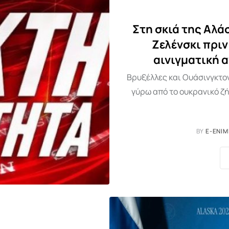
Στη σκιά της Αλ
Ζελένσκι πριν
αινιγματική 
Βρυξέλλες και Ουάσινγκτο
γύρω από το ουκρανικό ζ
BY
E-ENIM