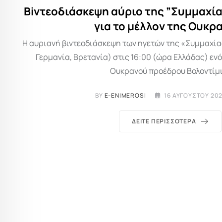
Biντεοδιάσκεψη αύριο της ”Συμμαχί
για το μέλλον της Ουκρ
Η αυριανή βιντεοδιάσκεψη των ηγετών της «Συμμαχία
Γερμανία, Βρετανία) στις 16:00 (ώρα Ελλάδας) εν
Ουκρανού προέδρου Βολοντίμι
BY
E-ENIMEROSI
16 ΑΥΓΟΎΣΤΟΥ 202
ΔΕΊΤΕ ΠΕΡΙΣΣΌΤΕΡΑ