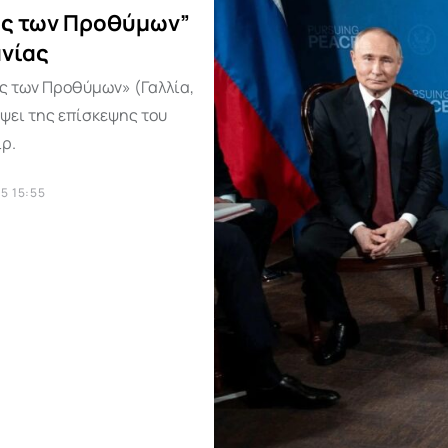
ας των Προθύμων”
ανίας
ς των Προθύμων» (Γαλλία,
όψει της επίσκεψης του
ρ.
5 15:55