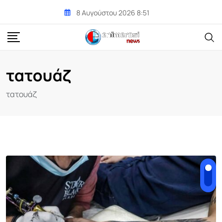
Skip
8 Αυγούστου 2026 8:51
to
content
τατουάζ
τατουάζ