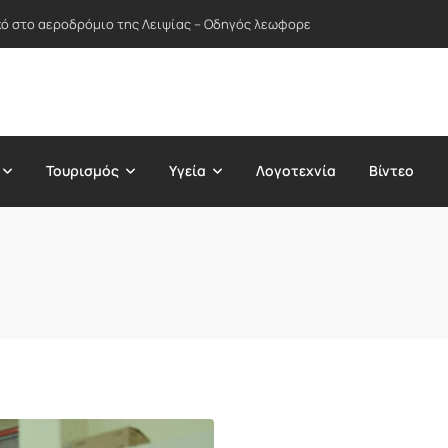
ικό στο αεροδρόμιο της Λειψίας – Οδηγός λεωφορείου απέτρεψε πιθανή
Τουρισμός
Υγεία
Λογοτεχνία
Βίντεο