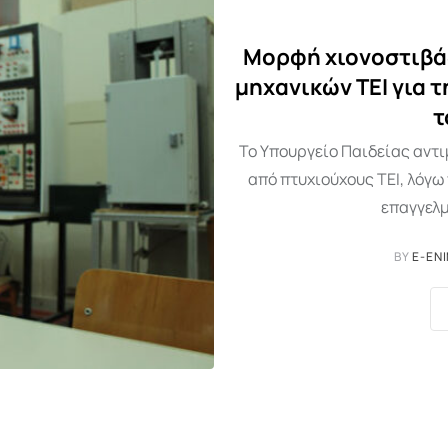
Μορφή χιονοστιβά
μηχανικών ΤΕΙ για 
τ
Το Υπουργείο Παιδείας αντ
από πτυχιούχους ΤΕΙ, λόγ
επαγγελμ
BY
E-EN