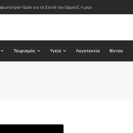
φωνία Ιράν-Ομάν για τα Στενά του Ορμούζ, η μερική άρση κυρώσεων απ
Τουρισμός
Υγεία
Λογοτεχνία
Βίντεο