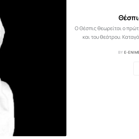
Θέσπι
Ο Θέσπις θεωρείται ο πρώτ
και του θεάτρου. Καταγό
BY
E-ENIM