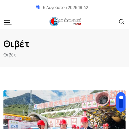
Skip
6 Αυγούστου 2026 19:42
to
content
Θιβέτ
Θιβέτ