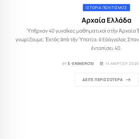
ΙΣΤΟΡΊΑ ΠΟΛΙΤΙΣΜΌΣ
Αρχαία Ελλάδα
Ὑπῆρχαν 40 γυναῖκες μαθηματικοὶ στὴν Ἀρχαία Ἑλ
γνωρίζουμε; Ἐκτὸς ἀπὸ τὴν Ὑπατία, ὁ Εὐάγγελος Σπαν
ἐντοπίσει 40.
BY
E-ENIMEROSI
14 ΜΑΡΤΊΟΥ 2025
ΔΕΊΤΕ ΠΕΡΙΣΣΌΤΕΡΑ