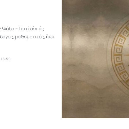
λάδα – Γιατί δὲν τὶς
δάγος, μαθηματικός, ἔχει
 18:59