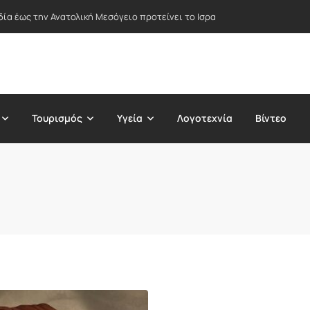
δία έως την Ανατολική Μεσόγειο προτείνει το Ισραήλ – Στο επίκεντρο Ε
Τουρισμός
Υγεία
Λογοτεχνία
Βίντεο