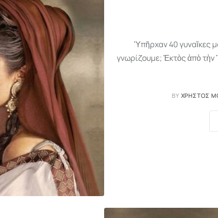
Ὑπῆρχαν 40 γυναῖκες μα
γνωρίζουμε; Ἐκτὸς ἀπὸ τὴν 
BY
ΧΡΉΣΤΟΣ Μ