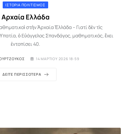
ΙΣΤΟΡΊΑ ΠΟΛΙΤΙΣΜΌΣ
Αρχαία Ελλάδα
θηματικοὶ στὴν Ἀρχαία Ἑλλάδα – Γιατί δὲν τὶς
Ὑπατία, ὁ Εὐάγγελος Σπανδάγος, μαθηματικός, ἔχει
ἐντοπίσει 40.
ΟΥΡΤΖΟΎΚΟΣ
14 ΜΑΡΤΊΟΥ 2026 18:59
ΔΕΊΤΕ ΠΕΡΙΣΣΌΤΕΡΑ