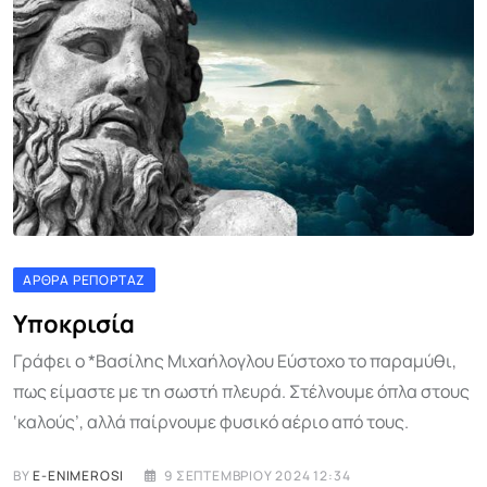
ΆΡΘΡΑ ΡΕΠΟΡΤΆΖ
Υποκρισία
Γράφει ο *Βασίλης Μιχαήλογλου Εύστοχο το παραμύθι,
πως είμαστε με τη σωστή πλευρά. Στέλνουμε όπλα στους
‘καλούς’, αλλά παίρνουμε φυσικό αέριο από τους.
BY
E-ENIMEROSI
9 ΣΕΠΤΕΜΒΡΊΟΥ 2024 12:34