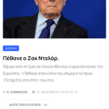
ΔΙΕΘΝΉ
Πέθανε ο Ζακ Ντελόρ.
Έφυγε από τη ζωή σε ηλικία 98 ετών ο αρχιτέκτονας της
Ευρώπης. «Πέθανε στον ύπνο του σήμερα το πρωί
(Τετάρτη) στο σπίτι του στο.
BY
E-ENIMEROSI
27 ΔΕΚΕΜΒΡΊΟΥ 2023 18:13
ΔΕΊΤΕ ΠΕΡΙΣΣΌΤΕΡΑ