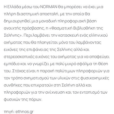
Η Ελλάδα µέσω του NORMAN θα µπορέσει να έχει µια
πλήρη διαστηµική αποστολή, µε την οποία θα
δηµιουργηθεί µια µοναδική πληροφοριακή βάση
ανοιχτής πρόσβασης, η «Φασµατική Βιβλιοθήκη της
Σελήνης». Περιλαµβάνει την κατασκευή ενός ελληνικού
οχήµατος που θα πλοηγείται µόνο του λαµβάνοντας
εικόνες της επιφάνειας της Σελήνης αλλά και
στερεοσκοπικές εικόνες του οχήµατος για να αποφεύγει
εµπόδια και να γνωρίζει µε πολύ µικρό σφάλµα τη θέση
του. Στόχος είναι η παροχή πολύτιµων πληροφοριών για
τον τρόπο σχηµατισµού των υλικών στις φυσικοχηµικές
συνθήκες που επικρατούν στη Σελήνη αλλά και
πληροφοριών για την ανίχνευση και τον εντοπισµό των
φυσικών της πόρων.
πηγή: ethnos.gr