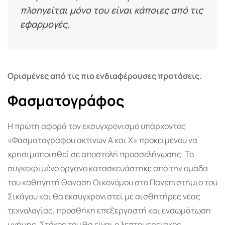
πλοηγείται µόνο του είναι κάποιες από τις
εφαρµογές.
Ορισµένες από τις πιο ενδιαφέρουσες προτάσεις.
Φασµατογράφος
Η πρώτη αφορά τον εκσυγχρονισµό υπάρχοντος
«Φασµατογράφου ακτίνων Α και Χ» προκειµένου να
χρησιµοποιηθεί σε αποστολή προσσελήνωσης. Το
συγκεκριµένο όργανο κατασκευάστηκε από την οµάδα
του καθηγητή Θανάση Οικονόµου στο Πανεπιστήµιο του
Σικάγου και θα εκσυγχρονιστεί µε αισθητήρες νέας
τεχνολογίας, προσθήκη επεξεργαστή και ενσωµάτωση
µνήµης. Στόχος του θα είναι ο λεπτοµερειακός