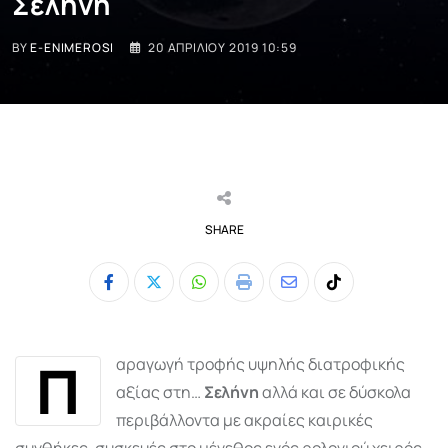
Σελήνη
BY
E-ENIMEROSI
20 ΑΠΡΙΛΊΟΥ 2019 10:59
SHARE
Whatsapp
Print
Share
Tiktok
via
Email
Π
αραγωγή τροφής υψηλής διατροφικής
αξίας στη…
Σελήνη
αλλά και σε δύσκολα
περιβάλλοντα µε ακραίες καιρικές
συνθήκες, συσκευές στο µέγεθος ενός ρολογιού χειρός