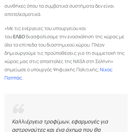
συνθήκες όπου τα συµβατικά συστήµατα δεν είναι
αποτελεσµατικά.
«Με τις ενέργειες του υπουργείου και
του
ΕΛ∆Ο
διασφαλίσαµε την ενασχόληση της χώρας µε
όλα τα επίπεδα του διαστηµικού χώρου. Πλέον
δηµιουργούµε τις προϋποθέσεις για τη συµµετοχή της
χώρας µας στις αποστολές της ΝΑSΑ στη Σελήνη»
σηµείωσε ο υπουργός Ψηφιακής Πολιτικής,
Νίκος
Παππάς
.
Καλλιέργεια τροφίµων, εφαρµογές για
αστροναύτες και ένα όχηµα που θα