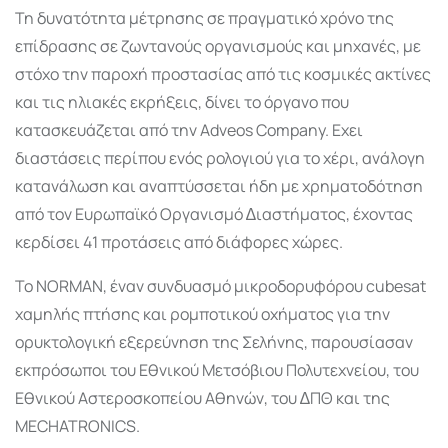
Τη δυνατότητα µέτρησης σε πραγµατικό χρόνο της
επίδρασης σε ζωντανούς οργανισµούς και µηχανές, µε
στόχο την παροχή προστασίας από τις κοσµικές ακτίνες
και τις ηλιακές εκρήξεις, δίνει το όργανο που
κατασκευάζεται από την Adveos Company. Εχει
διαστάσεις περίπου ενός ρολογιού για το χέρι, ανάλογη
κατανάλωση και αναπτύσσεται ήδη µε χρηµατοδότηση
από τον Ευρωπαϊκό Οργανισµό ∆ιαστήµατος, έχοντας
κερδίσει 41 προτάσεις από διάφορες χώρες.
Το NORMAN, έναν συνδυασµό µικροδορυφόρου cubesat
χαµηλής πτήσης και ροµποτικού οχήµατος για την
ορυκτολογική εξερεύνηση της Σελήνης, παρουσίασαν
εκπρόσωποι του Εθνικού Μετσόβιου Πολυτεχνείου, του
Εθνικού Αστεροσκοπείου Αθηνών, του ∆ΠΘ και της
MECHATRONICS.