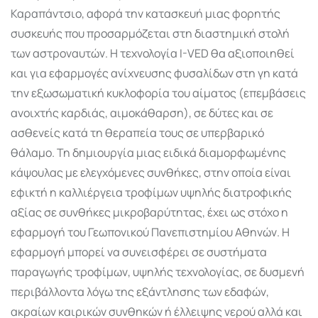
Καραπάντσιο, αφορά την κατασκευή µιας φορητής
συσκευής που προσαρµόζεται στη διαστηµική στολή
των αστροναυτών. Η τεχνολογία I-VED θα αξιοποιηθεί
και για εφαρµογές ανίχνευσης φυσαλίδων στη γη κατά
την εξωσωµατική κυκλοφορία του αίµατος (επεµβάσεις
ανοιχτής καρδιάς, αιµοκάθαρση), σε δύτες και σε
ασθενείς κατά τη θεραπεία τους σε υπερβαρικό
θάλαµο. Τη δηµιουργία µιας ειδικά διαµορφωµένης
κάψουλας µε ελεγχόµενες συνθήκες, στην οποία είναι
εφικτή η καλλιέργεια τροφίµων υψηλής διατροφικής
αξίας σε συνθήκες µικροβαρύτητας, έχει ως στόχο η
εφαρµογή του Γεωπονικού Πανεπιστηµίου Αθηνών. Η
εφαρµογή µπορεί να συνεισφέρει σε συστήµατα
παραγωγής τροφίµων, υψηλής τεχνολογίας, σε δυσµενή
περιβάλλοντα λόγω της εξάντλησης των εδαφών,
ακραίων καιρικών συνθηκών ή έλλειψης νερού αλλά και