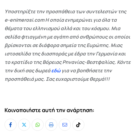
Υποστηρίξτε την προσπάθεια των συντελεστών της
e-enimerosi.com Η οποία ενημερώνει για όλα τα
θέματα του ελληνισμού αλλά και του κόσμου. Μια
σελίδα φτιαγμένη με αγάπη από ανθρώπους οι οποίοι
βρίσκονται σε διάφορα σημεία της Ευρώπης. Μιας
ιστοσελίδα της διασποράς με έδρα την Γερμανία και
το κρατίδιο της Βόρειας Ρηνανίας-Βεστφαλίας. Κάντε
την δική σας δωρεά
εδώ
για να βοηθήσετε την
προσπάθειά μας. Σας ευχαριστούμε θερμά!!!
Κοινοποιήστε αυτή την ανάρτηση:
Whatsapp
Print
Share
Tiktok