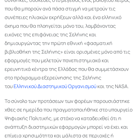
που θα µπορούν ανά πάσα στιγµή να µετρούν τις
συνέπειες ηλιακών εκρήξεων αλλά και ένα ελληνικό
όχηµα που θα πλοηγείται µόνο του, λαµβάνοντας
εικόνες της επιφάνειας της Σελήνης και
δηµιουργώντας την πρώτη εθνική «φασµατική
βιβλιοθήκη της Σελήνης» είναι ορισµένες µόνο από τις
εφαρµογές που µελετούν πανεπιστηµιακά και
ερευνητικά κέντρα της Ελλάδας που θα συµµετάσχουν
στο πρόγραµµα εξερεύνησης της Σελήνης
του
Ελληνικού ∆ιαστηµικού Οργανισµού
και της NASA.
Το σύνολο των προτάσεων των φορέων παρουσιάστηκε
χθες σε ηµερίδα που πραγµατοποιήθηκε στο υπουργείο
Ψηφιακής Πολιτικής, µε στόχο να καταδειχθεί ότι η
ανάπτυξη διαστηµικών εφαρµογών µπορεί να έχει και
επίγεια χρησιµότητα και µάλιστα σε περιοχές ή