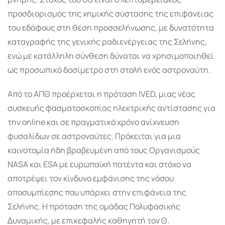
προσδιορισµός της χηµικής σύστασης της επιφάνειας
του εδάφους στη θέση προσσελήνωσης, µε δυνατότητα
καταγραφής της γενικής ραδιενέργειας της Σελήνης,
ενώ µε κατάλληλη σύνθεση δύναται να χρησιµοποιηθεί
ως προσωπικό δοσίµετρο στη στολή ενός αστροναύτη.
Από το ΑΠΘ προέρχεται η πρόταση IVED, µιας νέας
συσκευής φασµατοσκοπίας ηλεκτρικής αντίστασης για
την online και σε πραγµατικό χρόνο ανίχνευση
φυσαλίδων σε αστροναύτες. Πρόκειται για µια
καινοτοµία ήδη βραβευµένη από τους Οργανισµούς
NASA και ESA µε ευρωπαϊκή πατέντα και στόχο να
αποτρέψει τον κίνδυνο εµφάνισης της νόσου
αποσυµπίεσης που υπάρχει στην επιφάνεια της
Σελήνης. Η πρόταση της οµάδας Πολυφασικής
∆υναµικής, µε επικεφαλής καθηγητή τον Θ.