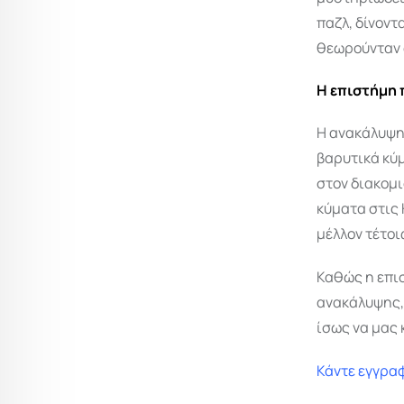
παζλ, δίνοντ
θεωρούνταν 
Η επιστήμη 
Η ανακάλυψη
βαρυτικά κύμ
στον διακομι
κύματα στις
μέλλον τέτο
Καθώς η επι
ανακάλυψης, 
ίσως να μας 
Κάντε εγγραφ