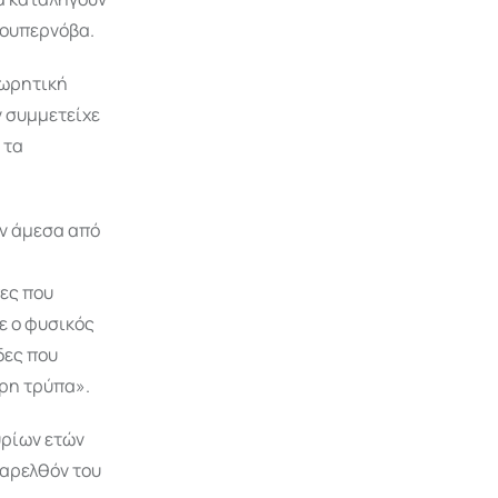
σουπερνόβα.
εωρητική
ν συμμετείχε
 τα
αν άμεσα από
ες που
ε ο φυσικός
δες που
ύρη τρύπα».
υρίων ετών
παρελθόν του