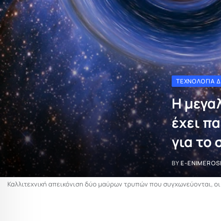
ΤΕΧΝΟΛΟΓΊΑ 
Η μεγα
έχει π
για το
BY
E-ENIMEROS
Καλλιτεχνική απεικόνιση δύο μαύρων τρυπών που συγχωνεύονται, οι