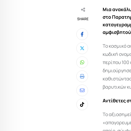
Μια ανακάλυ
στο Παρατηρ
SHARE
καταγεγραμ
αμφισβητούν
Το κοσμικό α
κωδική ονομ
περίπου 100 
Whatsapp
δημιούργησε 
καθιστώντας 
Print
βαρυτικών κ
Share
Αντίθετες σ
via
Tiktok
Email
Το αξιοσημεί
«απαγορευμέ
οποίο, σύμφω