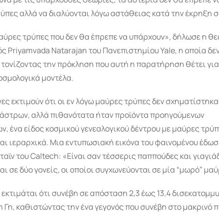
ύπες αλλά να διαλύονται λόγω αστάθειας κατά την έκρηξη 
αύρες τρύπες που δεν θα έπρεπε να υπάρχουν», δήλωσε η θ
 Priyamvada Natarajan του Πανεπιστημίου Yale, η οποία δε
 τονίζοντας την πρόκληση που αυτή η παρατήρηση θέτει για
οσμολογικά μοντέλα.
ες εκτιμούν ότι οι εν λόγω μαύρες τρύπες δεν σχηματίστηκ
άστρων, αλλά πιθανότατα ήταν προϊόντα προηγούμενων
, ένα είδος κοσμικού γενεαλογικού δέντρου με μαύρες τρύπ
ι ιεραρχικά. Μια εντυπωσιακή εικόνα του φαινομένου έδωσ
ταϊν του Caltech: «Είναι σαν τέσσερις παππούδες και γιαγιά
ι σε δύο γονείς, οι οποίοι συγχωνεύονται σε μία “μωρό” μα
εκτιμάται ότι συνέβη σε απόσταση 2,3 έως 13,4 δισεκατομμ
 Γη, καθιστώντας την ένα γεγονός που συνέβη στο μακρινό 