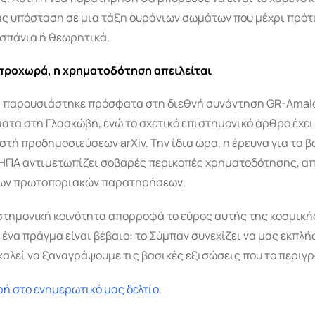
ας υπόσταση σε μια τάξη ουράνιων σωμάτων που μέχρι πρότ
σπάνια ή θεωρητικά.
προχωρά, η χρηματοδότηση απειλείται
 παρουσιάστηκε πρόσφατα στη διεθνή συνάντηση GR-Amaldi
ατα στη Γλασκώβη, ενώ το σχετικό επιστημονικό άρθρο έχε
στή προδημοσιεύσεων arXiv. Την ίδια ώρα, η έρευνα για τα 
 ΗΠΑ αντιμετωπίζει σοβαρές περικοπές χρηματοδότησης, απ
ιων πρωτοποριακών παρατηρήσεων.
στημονική κοινότητα απορροφά το εύρος αυτής της κοσμική
ένα πράγμα είναι βέβαιο: το Σύμπαν συνεχίζει να μας εκπλήσ
καλεί να ξαναγράψουμε τις βασικές εξισώσεις που το περιγ
ή στο ενημερωτικό μας δελτίο.