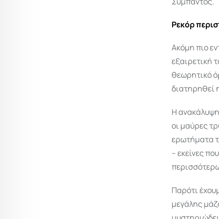
Σύμπαντος.
Ρεκόρ περισ
Ακόμη πιο εν
εξαιρετική τ
θεωρητικό όρ
διατηρηθεί 
Η ανακάλυψη 
οι μαύρες τρ
ερωτήματα τ
– εκείνες πο
περισσότερων
Παρότι έχουμ
μεγάλης μάζ
μυστηριώδεις