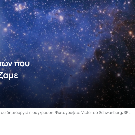
πών που
ίζαμε
που δημιουργεί η σύγκρουση. Φωτογραφία: Victor de Schwanberg/SPL