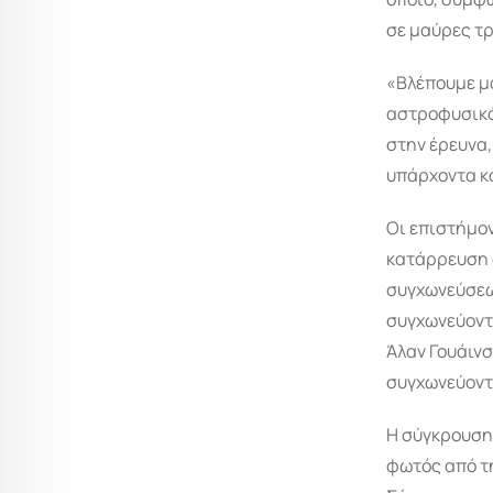
σε μαύρες τρ
«Βλέπουμε μ
αστροφυσικός
στην έρευνα,
υπάρχοντα κ
Οι επιστήμον
κατάρρευση 
συγχωνεύσεων
συγχωνεύοντα
Άλαν Γουάινσ
συγχωνεύοντα
Η σύγκρουση 
φωτός από τη