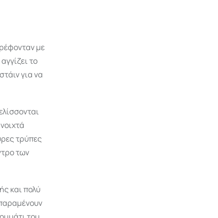
τρέφονταν με
αγγίζει το
στάιν για να
ξελίσσονται
ανοιχτά
ύρες τρύπες
ντρο των
ής και πολύ
 παραμένουν
κομμάτι του