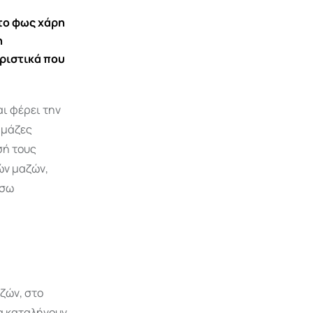
το φως χάρη
η
ριστικά που
αι φέρει την
 μάζες
σή τους
ών μαζών,
έσω
ζών, στο
α καταλήγουν