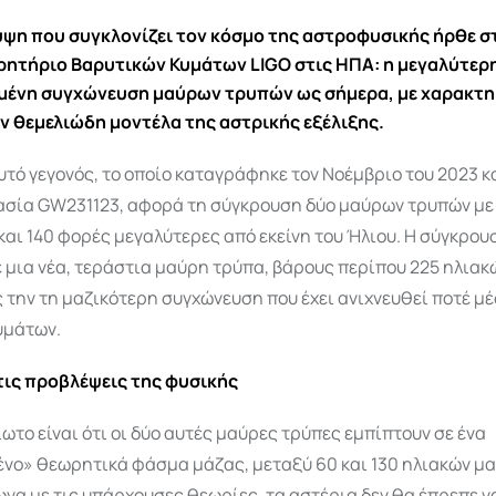
ψη που συγκλονίζει τον κόσμο της αστροφυσικής ήρθε σ
ητήριο Βαρυτικών Κυμάτων LIGO στις ΗΠΑ: η μεγαλύτερ
μένη συγχώνευση μαύρων τρυπών ως σήμερα, με χαρακτη
 θεμελιώδη μοντέλα της αστρικής εξέλιξης.
υτό γεγονός, το οποίο καταγράφηκε τον Νοέμβριο του 2023 κ
ασία GW231123, αφορά τη σύγκρουση δύο μαύρων τρυπών με
και 140 φορές μεγαλύτερες από εκείνη του Ήλιου. Η σύγκρου
μια νέα, τεράστια μαύρη τρύπα, βάρους περίπου 225 ηλιακ
την τη μαζικότερη συγχώνευση που έχει ανιχνευθεί ποτέ μ
υμάτων.
τις προβλέψεις της φυσικής
ωτο είναι ότι οι δύο αυτές μαύρες τρύπες εμπίπτουν σε ένα
νο» θεωρητικά φάσμα μάζας, μεταξύ 60 και 130 ηλιακών μα
να με τις υπάρχουσες θεωρίες, τα αστέρια δεν θα έπρεπε ν