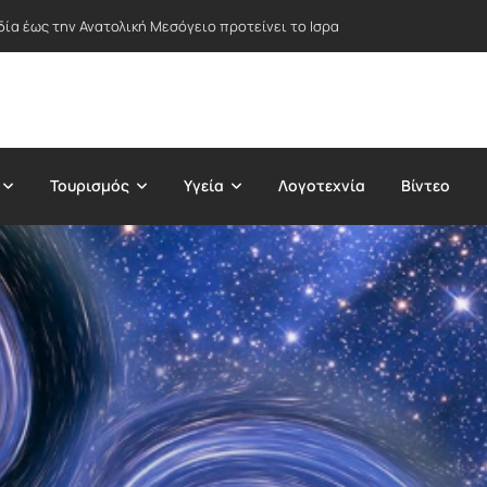
δία έως την Ανατολική Μεσόγειο προτείνει το Ισραήλ – Στο επίκεντρο Ε
Τουρισμός
Υγεία
Λογοτεχνία
Βίντεο