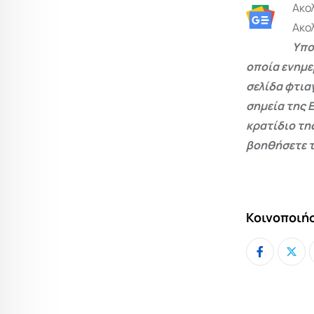
Ακο
Ακο
Υπο
οποία ενημε
σελίδα φτια
σημεία της 
κρατίδιο τη
βοηθήσετε τ
Κοινοποιήσ