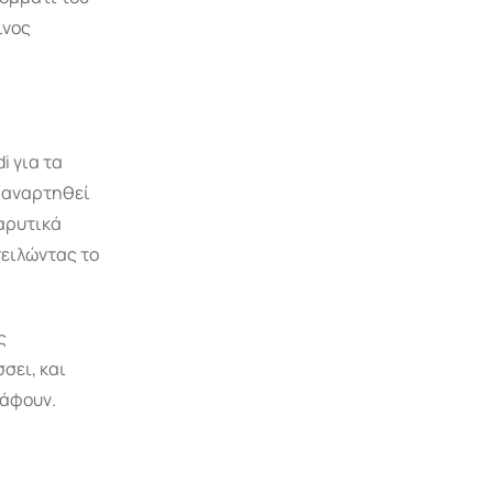
ινος
 για τα
ι αναρτηθεί
βαρυτικά
ειλώντας το
ς
σει, και
ράφουν.