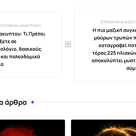
ΕΠΌΜΕΝΗ ΔΗΜΟΣΊ
ΗΓΟΎΜΕΝΗ ΑΝΆΡΤΗΣΗ
Η πιο μαζική συγ
ακινήτου: Τι Πρέπει
μαύρων τρυπών π
ξετε σε
καταγραφεί ποτ
ολόγιο, δασικούς
τέρας 225 ηλιακώ
 και πολεοδομικά
αποκαλύπτει μυστ
ία
σύμ
α άρθρα