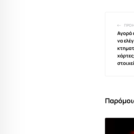
ΠΡΟ
Αγορά 
να ελέγ
κτηματ
χάρτες
στοιχε
Παρόμοι