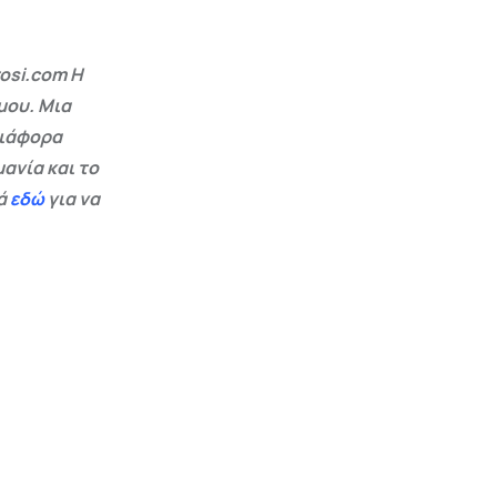
osi.com Η
μου. Μια
διάφορα
ανία και το
εά
εδώ
για να