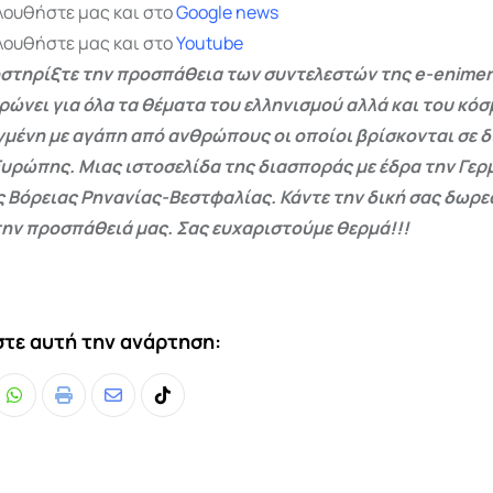
λουθήστε μας και στο
Google
news
λουθήστε μας και στο
Youtube
στηρίξτε την προσπάθεια των συντελεστών της e-enimer
ρώνει για όλα τα θέματα του ελληνισμού αλλά και του κόσ
γμένη με αγάπη από ανθρώπους οι οποίοι βρίσκονται σε 
Ευρώπης. Μιας ιστοσελίδα της διασποράς με έδρα την Γερμ
ς Βόρειας Ρηνανίας-Βεστφαλίας. Κάντε την δική σας δωρ
ην προσπάθειά μας. Σας ευχαριστούμε θερμά!!!
τε αυτή την ανάρτηση:
Whatsapp
Print
Share
Tiktok
via
Email