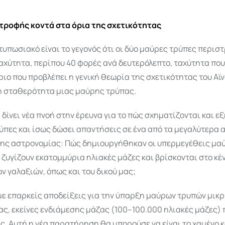
τροφής κοντά στα όρια της σχετικότητας
τυπωσιακό είναι το γεγονός ότι οι δύο μαύρες τρύπες περισ
αχύτητα, περίπου 40 φορές ανά δευτερόλεπτο, ταχύτητα που 
ιο που προβλέπει η γενική θεωρία της σχετικότητας του Αϊν
η σταθερότητα μιας μαύρης τρύπας.
δίνει νέα πνοή στην έρευνα για το πώς σχηματίζονται και ε
ύπες και ίσως δώσει απαντήσεις σε ένα από τα μεγαλύτερα 
ης αστρονομίας: Πώς δημιουργήθηκαν οι υπερμεγέθεις μα
υ ζυγίζουν εκατομμύρια ηλιακές μάζες και βρίσκονται στο κέ
 γαλαξιών, όπως και του δικού μας;
ε επαρκείς αποδείξεις για την ύπαρξη μαύρων τρυπών μικρ
ας, εκείνες ενδιάμεσης μάζας (100–100.000 ηλιακές μάζες)
. Αυτή η νέα παρατήρηση θα μπορούσε να είναι το χαμένο 