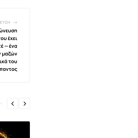
ΕΥΣΗ
χώνευση
ου έχει
έ — ένα
ν μαζών
ικά του
παντος