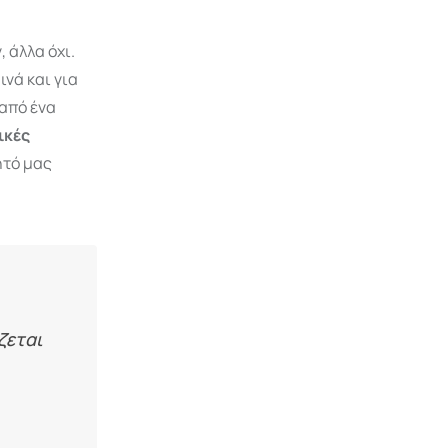
 άλλα όχι.
νά και για
από ένα
ικές
ητό μας
ζεται