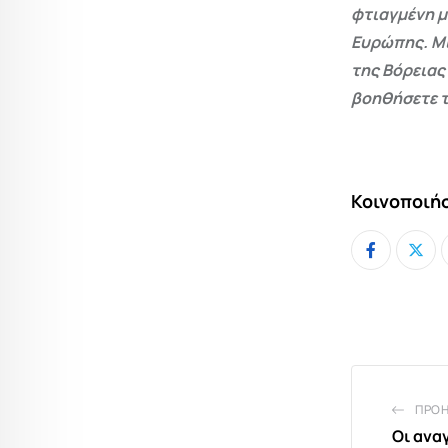
φτιαγμένη μ
Ευρώπης. Μι
της Βόρειας
βοηθήσετε τ
Κοινοποιήσ
ΠΡΟ
Οι ανα