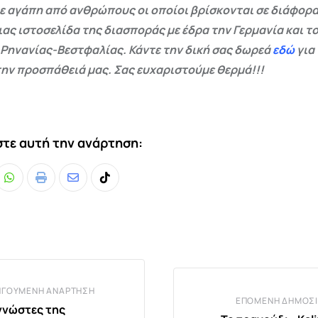
ε αγάπη από ανθρώπους οι οποίοι βρίσκονται σε διάφορα
ας ιστοσελίδα της διασποράς με έδρα την Γερμανία και το
 Ρηνανίας-Βεστφαλίας. Κάντε την δική σας δωρεά
εδώ
για
ην προσπάθειά μας. Σας ευχαριστούμε θερμά!!!
τε αυτή την ανάρτηση:
Whatsapp
Print
Share
Tiktok
via
Email
ΗΓΟΎΜΕΝΗ ΑΝΆΡΤΗΣΗ
ΕΠΌΜΕΝΗ ΔΗΜΟΣΊ
γνώστες της