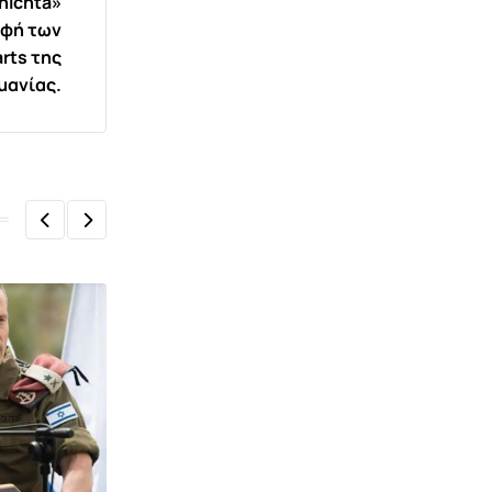
nichta»
υφή των
rts της
μανίας.