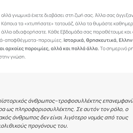
ολλά γνωμικά έχετε διαβάσει στη ζωή σας. Άλλα σας άγγιξαν,
Κάποια τα «χτυπήσατε» τατουάζ, άλλα τα θυμάστε καθημερι
άλλα αδιαφορήσατε. Κάθε Εβδομάδα σας παραθέτουμε και 
κά-αποφθέγματα-παροιμίες.
Ιστορικά, θρησκευτικά, Ελλην
αι αρχαίες παροιμίες, αλλά και πολλά άλλα.
Το σημερινό ρ
στην γνώση.
οϊστορικός άνθρωπος–τροφοσυλλέκτης επανεμφανί
α ως πληροφοριοσυλλέκτης. Σε αυτόν τον ρόλο, ο
κός άνθρωπος δεν είναι λιγότερο νομάς από τους
ιολιθικούς προγόνους του.