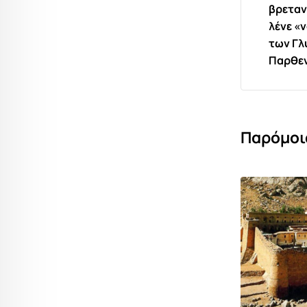
βρεταν
λένε «
των Γλ
Παρθε
Παρόμοι