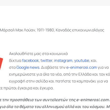
Μάρσαλ Μακ Λούαν, 1911-1980, Καναδός επικοινωνιολόγος
Ακολουθήστε μας στα κοινωνικά
δίκτυα
facebook
,
twitter
,
instagram
,
youtube,
και
στο
Google
news.
Διαβάστε την
e-enimerosi.com
για να
ενημερώνεστε για όλα τα νέα, από την Ελλάδα και τον κ
εγγραφή στην σελίδα και πατήστε το καμπανάκι για να
ε πρώτοι έγκαιρα και έγκυρα.
 την προσπάθεια των συντελεστών της e-enimerosi.com 
για όλα τα θέματα του ελληνισμού αλλά και του κόσμου. Μ