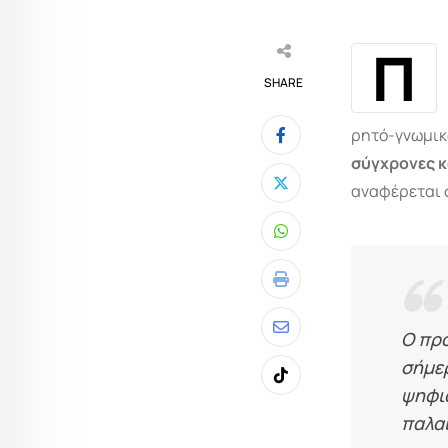
Π
SHARE
ρητό-γνωμι
σύγχρονες κ
αναφέρεται 
Whatsapp
Print
Ο πρ
Share
σήμερ
via
Tiktok
ψηφια
Email
παλα