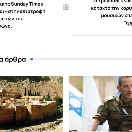
Το τραγούδι «Kali
ικής Sunday Times
κατακτά την κορ
ναι» στην επιστροφή
μουσικών cha
υπτών του
Γερ
νώνα.
α άρθρα