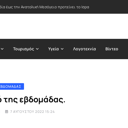
δία έως την Ανατολική Μεσόγειο προτείνει το Ισραήλ – Στο επίκεντρο Ε
Τουρισμός
Υγεία
Λογοτεχνία
Βίντεο
 ΕΒΔΟΜΆΔΑΣ
ό της εβδομάδας.
I
7 ΑΥΓΟΎΣΤΟΥ 2022 15:24