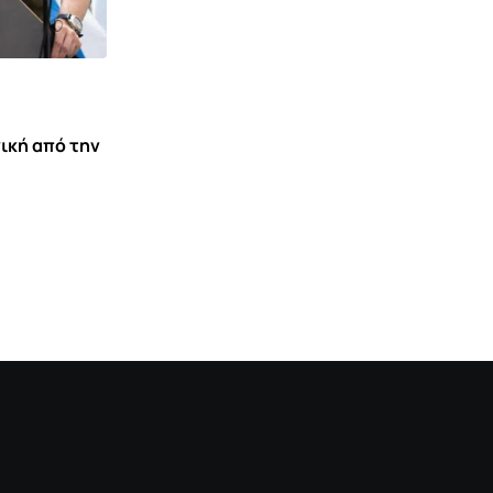
,
ΕΙΔΉΣΕΙΣ ΚΑΙ ΝΈΑ
ΚΟΙΝΩΝΊΑ ΚΌΣΜΟΣ
ΗΠΑ: Συναγερμός για την έξαρση του
παρασίτου Cyclospora –
7 ΑΥΓΟΎΣΤΟΥ 2026 10:40
ική από την