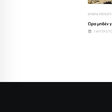
ΆΡΘΡΑ ΡΕΠΟΡ
ΣΥΜΒΟΥΛΈΣ ΔΙΑΤΡΟΦΉΣ
Ώρα μηδέν γ
Κρεμμύδι: Το λαχανικό που αξίζει τα
δάκρυα μας
7 ΑΥΓΟΎΣΤΟ
7 ΑΥΓΟΎΣΤΟΥ 2026 7:09