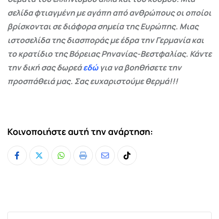
σελίδα φτιαγμένη με αγάπη από ανθρώπους οι οποίοι
βρίσκονται σε διάφορα σημεία της Ευρώπης. Μιας
ιστοσελίδα της διασποράς με έδρα την Γερμανία και
το κρατίδιο της Βόρειας Ρηνανίας-Βεστφαλίας. Κάντε
την δική σας δωρεά
εδώ
για να βοηθήσετε την
προσπάθειά μας. Σας ευχαριστούμε θερμά!!!
Κοινοποιήστε αυτή την ανάρτηση:
Whatsapp
Print
Share
Tiktok
via
Email