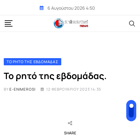
Skip
6 Αυγούστου 2026 4:50
to
content
ΤΟ ΡΗΤΌ ΤΗΣ ΕΒΔΟΜΆΔΑΣ
Το ρητό της εβδομάδας.
BY
E-ENIMEROSI
12 ΦΕΒΡΟΥΑΡΊΟΥ 2023 14:35
SHARE