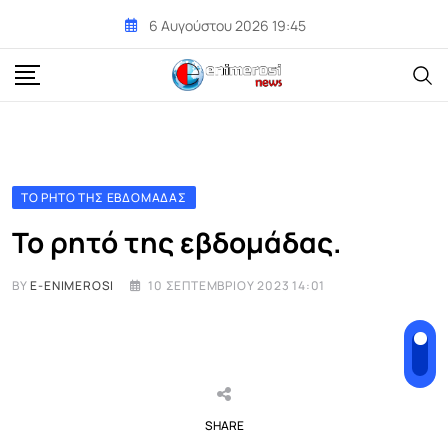
Skip
6 Αυγούστου 2026 19:45
to
content
ΤΟ ΡΗΤΌ ΤΗΣ ΕΒΔΟΜΆΔΑΣ
Το ρητό της εβδομάδας.
BY
E-ENIMEROSI
10 ΣΕΠΤΕΜΒΡΊΟΥ 2023 14:01
SHARE