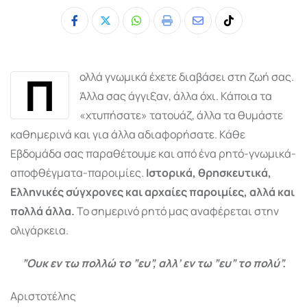
Whatsapp
Print
Share
Tiktok
via
Email
Π
ολλά γνωμικά έχετε διαβάσει στη ζωή σας.
Άλλα σας άγγιξαν, άλλα όχι. Κάποια τα
«χτυπήσατε» τατουάζ, άλλα τα θυμάστε
καθημερινά και για άλλα αδιαφορήσατε. Κάθε
Εβδομάδα σας παραθέτουμε και από ένα ρητό-γνωμικά-
αποφθέγματα-παροιμίες.
Ιστορικά, θρησκευτικά,
Ελληνικές σύγχρονες και αρχαίες παροιμίες, αλλά και
πολλά άλλα.
Το σημερινό ρητό μας αναφέρεται στην
ολιγάρκεια.
”Ουκ εν τω πολλώ το ”ευ”, αλλ’ εν τω ”ευ” το πολύ”.
Αριστοτέλης