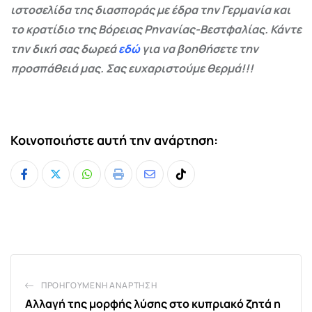
ιστοσελίδα της διασποράς με έδρα την Γερμανία και
το κρατίδιο της Βόρειας Ρηνανίας-Βεστφαλίας. Κάντε
την δική σας δωρεά
εδώ
για να βοηθήσετε την
προσπάθειά μας. Σας ευχαριστούμε θερμά!!!
Κοινοποιήστε αυτή την ανάρτηση:
Whatsapp
Print
Share
Tiktok
via
Email
ΠΡΟΗΓΟΎΜΕΝΗ ΑΝΆΡΤΗΣΗ
Aλλαγή της μορφής λύσης στο κυπριακό ζητά η