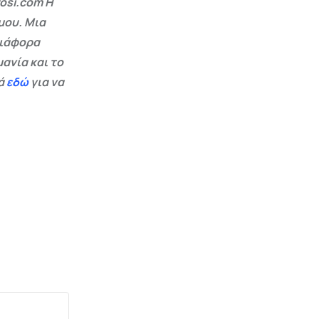
osi.com Η
μου. Μια
διάφορα
ανία και το
εά
εδώ
για να