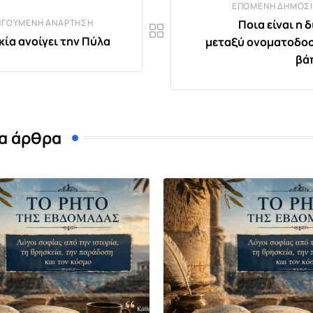
ΕΠΌΜΕΝΗ ΔΗΜΟΣΊ
ΗΓΟΎΜΕΝΗ ΑΝΆΡΤΗΣΗ
Ποια είναι η 
κία ανοίγει την Πύλα
μεταξύ ονοματοδοσ
βά
α άρθρα