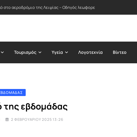
ικό στο αεροδρόμιο της Λειψίας – Οδηγός λεωφορείου απέτρεψε πιθανή
Τουρισμός
Υγεία
Λογοτεχνία
Βίντεο
 ΕΒΔΟΜΆΔΑΣ
ό της εβδομάδας
I
2 ΦΕΒΡΟΥΑΡΊΟΥ 2025 13:26