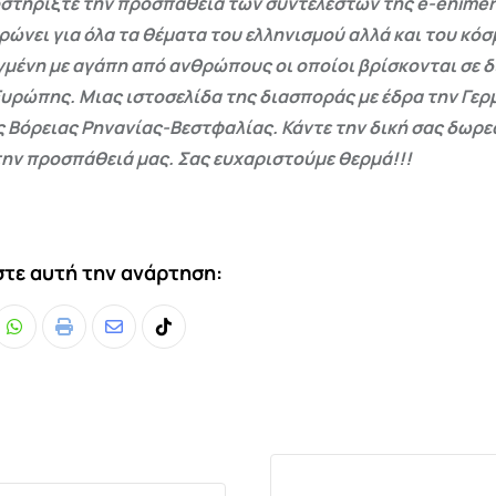
στηρίξτε την προσπάθεια των συντελεστών της e-enimer
ρώνει για όλα τα θέματα του ελληνισμού αλλά και του κόσ
γμένη με αγάπη από ανθρώπους οι οποίοι βρίσκονται σε 
Ευρώπης. Μιας ιστοσελίδα της διασποράς με έδρα την Γερμ
ς Βόρειας Ρηνανίας-Βεστφαλίας. Κάντε την δική σας δωρ
ην προσπάθειά μας. Σας ευχαριστούμε θερμά!!!
τε αυτή την ανάρτηση:
Whatsapp
Print
Share
Tiktok
via
Email