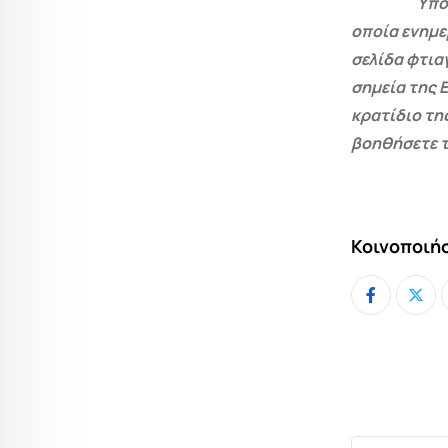
Υπο
οποία ενημε
σελίδα φτια
σημεία της 
κρατίδιο τη
βοηθήσετε τ
Κοινοποιήσ