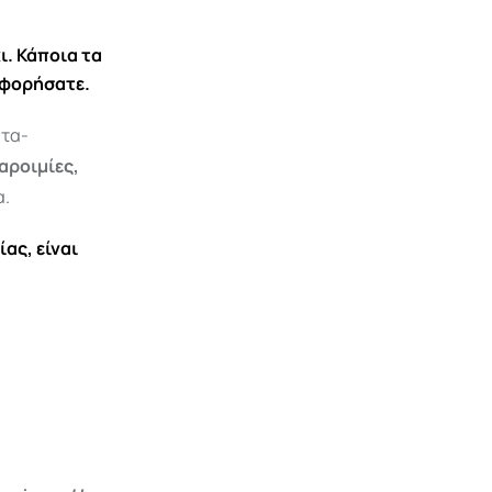
ι. Κάποια τα
αφορήσατε.
ατα-
αροιμίες,
α.
ας, είναι