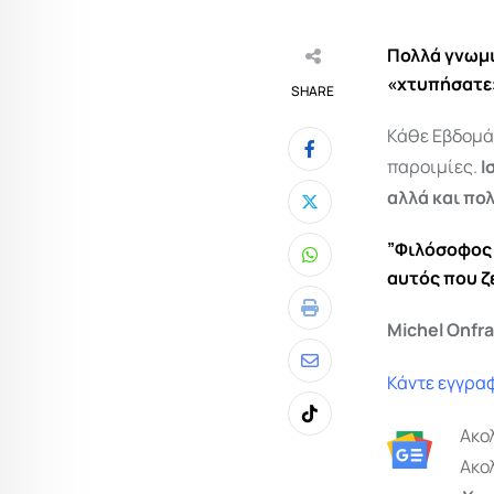
Π
ολλά γνωμι
«χτυπήσατε»
SHARE
Κάθε Εβδομά
παροιμίες.
Ι
αλλά και πο
”Φιλόσοφος 
Whatsapp
αυτός που ζε
Print
Michel Onfr
Share
Κάντε εγγραφ
via
Tiktok
Ακο
Email
Ακο