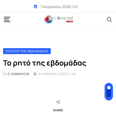
Skip
7 Αυγούστου 2026 1:01
to
content
ΤΟ ΡΗΤΌ ΤΗΣ ΕΒΔΟΜΆΔΑΣ
Το ρητό της εβδομάδας
BY
E-ENIMEROSI
27 ΑΠΡΙΛΊΟΥ 2025 11:32
SHARE