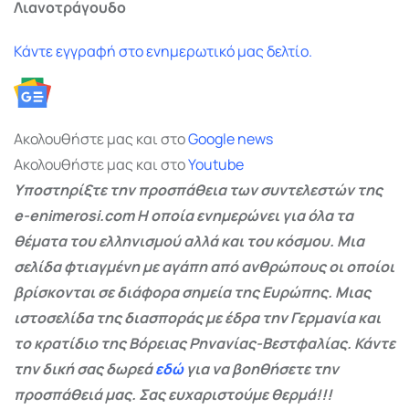
Λιανοτράγουδο
Κάντε εγγραφή στο ενημερωτικό μας δελτίο.
Ακολουθήστε μας και στο
Google
news
Ακολουθήστε μας και στο
Youtube
Υποστηρίξτε την προσπάθεια των συντελεστών της
e-enimerosi.com Η οποία ενημερώνει για όλα τα
θέματα του ελληνισμού αλλά και του κόσμου. Μια
σελίδα φτιαγμένη με αγάπη από ανθρώπους οι οποίοι
βρίσκονται σε διάφορα σημεία της Ευρώπης. Μιας
ιστοσελίδα της διασποράς με έδρα την Γερμανία και
το κρατίδιο της Βόρειας Ρηνανίας-Βεστφαλίας. Κάντε
την δική σας δωρεά
εδώ
για να βοηθήσετε την
προσπάθειά μας. Σας ευχαριστούμε θερμά!!!