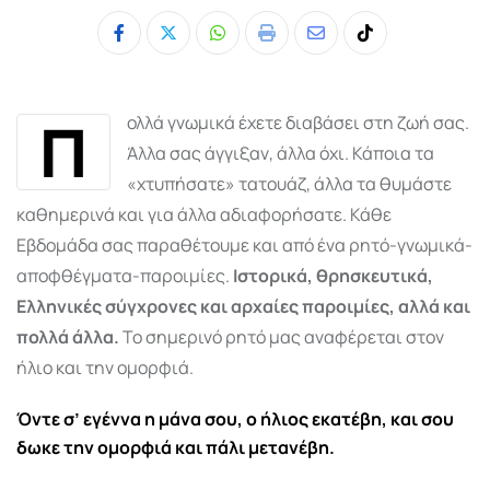
Whatsapp
Print
Share
Tiktok
via
Email
Π
ολλά γνωμικά έχετε διαβάσει στη ζωή σας.
Άλλα σας άγγιξαν, άλλα όχι. Κάποια τα
«χτυπήσατε» τατουάζ, άλλα τα θυμάστε
καθημερινά και για άλλα αδιαφορήσατε. Κάθε
Εβδομάδα σας παραθέτουμε και από ένα ρητό-γνωμικά-
αποφθέγματα-παροιμίες.
Ιστορικά, θρησκευτικά,
Ελληνικές σύγχρονες και αρχαίες παροιμίες, αλλά και
πολλά άλλα.
Το σημερινό ρητό μας αναφέρεται στον
ήλιο και την ομορφιά.
Όντε σ’ εγέννα η μάνα σου, ο ήλιος εκατέβη, και σου
δωκε την ομορφιά και πάλι μετανέβη.