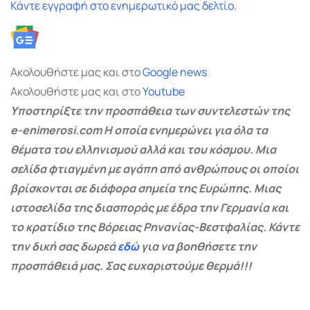
Κάντε εγγραφή στο ενημερωτικό μας δελτίο.
Ακολουθήστε μας και στο
Google
news
Ακολουθήστε μας και στο
Youtube
Υποστηρίξτε την προσπάθεια των συντελεστών της
e-enimerosi.com Η οποία ενημερώνει για όλα τα
θέματα του ελληνισμού αλλά και του κόσμου. Μια
σελίδα φτιαγμένη με αγάπη από ανθρώπους οι οποίοι
βρίσκονται σε διάφορα σημεία της Ευρώπης. Μιας
ιστοσελίδα της διασποράς με έδρα την Γερμανία και
το κρατίδιο της Βόρειας Ρηνανίας-Βεστφαλίας. Κάντε
την δική σας δωρεά
εδώ
για να βοηθήσετε την
προσπάθειά μας. Σας ευχαριστούμε θερμά!!!