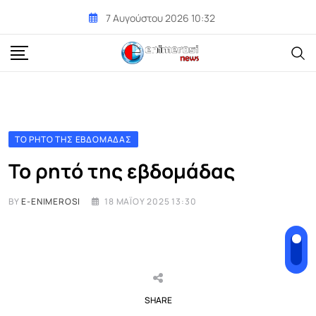
Skip
7 Αυγούστου 2026 10:32
to
content
ΤΟ ΡΗΤΌ ΤΗΣ ΕΒΔΟΜΆΔΑΣ
Το ρητό της εβδομάδας
BY
E-ENIMEROSI
18 ΜΑΪ́ΟΥ 2025 13:30
SHARE