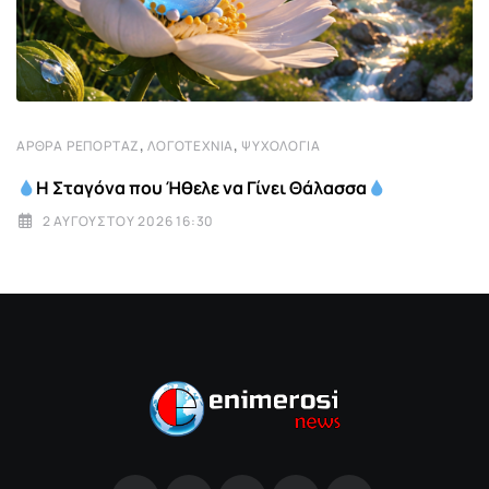
,
,
ΆΡΘΡΑ ΡΕΠΟΡΤΆΖ
ΛΟΓΟΤΕΧΝΊΑ
ΨΥΧΟΛΟΓΊΑ
Η Σταγόνα που Ήθελε να Γίνει Θάλασσα
2 ΑΥΓΟΎΣΤΟΥ 2026 16:30