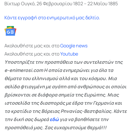
Βίκτωρ Ουγκό, 26 Φεβρουαρίου 1802 – 22 Μαΐου 1885
Κάντε εγγραφή στο ενημερωτικό μας δελτίο.
Ακολουθήστε μας και στο
Google
news
Ακολουθήστε μας και στο
Youtube
Υποστηρίξτε την προσπάθεια των συντελεστών της
e-enimerosi.com Η οποία ενημερώνει για όλα τα
θέματα του ελληνισμού αλλά και του κόσμου. Μια
σελίδα φτιαγμένη με αγάπη από ανθρώπους οι οποίοι
βρίσκονται σε διάφορα σημεία της Ευρώπης. Μιας
ιστοσελίδα της διασποράς με έδρα την Γερμανία και
το κρατίδιο της Βόρειας Ρηνανίας-Βεστφαλίας. Κάντε
την δική σας δωρεά
εδώ
για να βοηθήσετε την
προσπάθειά μας. Σας ευχαριστούμε θερμά!!!