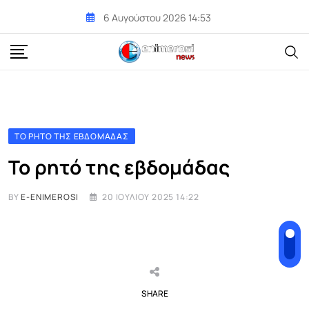
Skip
6 Αυγούστου 2026 14:53
to
content
ΤΟ ΡΗΤΌ ΤΗΣ ΕΒΔΟΜΆΔΑΣ
Το ρητό της εβδομάδας
BY
E-ENIMEROSI
20 ΙΟΥΛΊΟΥ 2025 14:22
SHARE