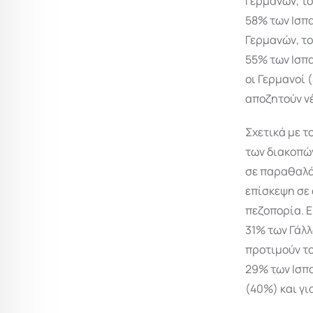
Γερμανών, το
58% των Ισπα
Γερμανών, το
55% των Ισπα
οι Γερμανοί 
αποζητούν ν
Σχετικά με τ
των διακοπών
σε παραθαλάσ
επίσκεψη σε 
πεζοπορία. Ε
31% των Γάλλ
προτιμούν το
29% των Ισπα
(40%) και γι