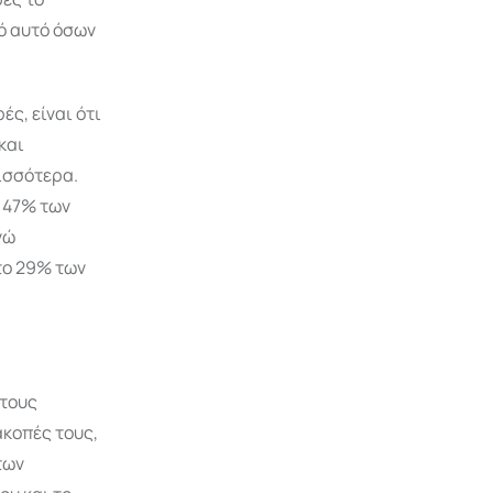
ό αυτό όσων
ς, είναι ότι
και
ισσότερα.
 47% των
νώ
το 29% των
 τους
ακοπές τους,
των