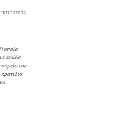
, πατήστε το
.
Η οποία
ια σελίδα
 σημεία της
 κρατίδιο
 να