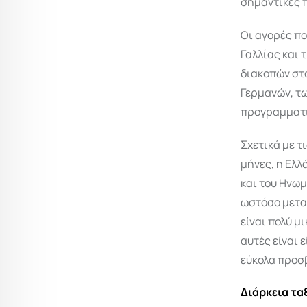
σημαντικές 
Οι αγορές πο
Γαλλίας και 
διακοπών στο
Γερμανών, τω
προγραμματισ
Σχετικά με τ
μήνες, η Ελλ
και του Ηνωμ
ωστόσο μεταξ
είναι πολύ μ
αυτές είναι 
εύκολα προσβ
Διάρκεια τα