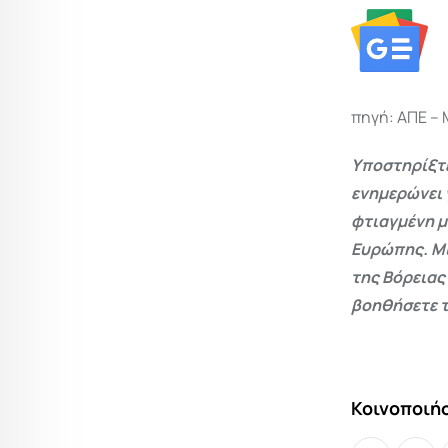
πηγή: ΑΠΕ –
Υποστηρίξτε
ενημερώνει 
φτιαγμένη μ
Ευρώπης. Μι
της Βόρειας
βοηθήσετε τ
Κοινοποιήσ