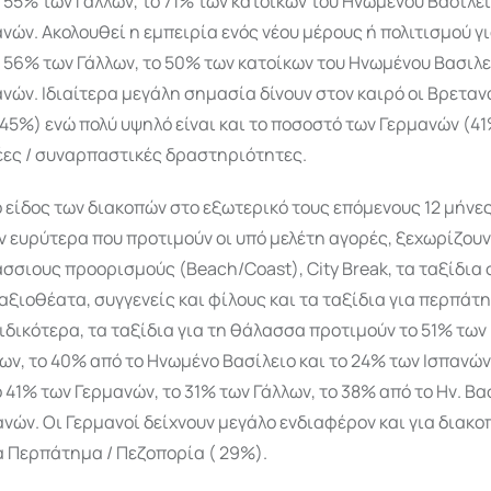
 55% των Γάλλων, το 71% των κατοίκων του Ηνωμένου Βασιλεί
νών. Ακολουθεί η εμπειρία ενός νέου μέρους ή πολιτισμού γι
 56% των Γάλλων, το 50% των κατοίκων του Ηνωμένου Βασιλεί
νών. Ιδιαίτερα μεγάλη σημασία δίνουν στον καιρό οι Βρετανο
(45%) ενώ πολύ υψηλό είναι και το ποσοστό των Γερμανών (4
έες / συναρπαστικές δραστηριότητες.
ο είδος των διακοπών στο εξωτερικό τους επόμενους 12 μήνες,
 ευρύτερα που προτιμούν οι υπό μελέτη αγορές, ξεχωρίζουν
σιους προορισμούς (Beach/Coast), City Break, τα ταξίδια 
αξιοθέατα, συγγενείς και φίλους και τα ταξίδια για περπάτ
ιδικότερα, τα ταξίδια για τη θάλασσα προτιμούν το 51% των
ων, το 40% από το Ηνωμένο Βασίλειο και το 24% των Ισπανών.
 41% των Γερμανών, το 31% των Γάλλων, το 38% από το Ην. Βασ
νών. Οι Γερμανοί δείχνουν μεγάλο ενδιαφέρον και για διακ
α Περπάτημα / Πεζοπορία ( 29%).