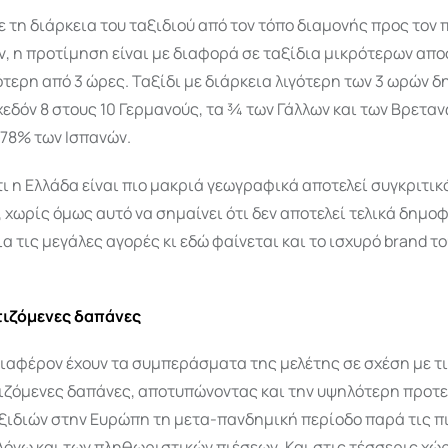
 τη διάρκεια του ταξιδιού από τον τόπο διαμονής προς τον
, η προτίμηση είναι με διαφορά σε ταξίδια μικρότερων απο
ότερη από 3 ώρες. Ταξίδι με διάρκεια λιγότερη των 3 ωρών δ
εδόν 8 στους 10 Γερμανούς, τα ¾ των Γάλλων και των Βρετα
 78% των Ισπανών.
τι η Ελλάδα είναι πιο μακριά γεωγραφικά αποτελεί συγκριτικ
 χωρίς όμως αυτό να σημαίνει ότι δεν αποτελεί τελικά δημο
α τις μεγάλες αγορές κι εδώ φαίνεται και το ισχυρό brand τ
ιζόμενες δαπάνες
διαφέρον έχουν τα συμπεράσματα της μελέτης σε σχέση με τ
ζόμενες δαπάνες, αποτυπώνοντας και την υψηλότερη προτ
ξιδιών στην Ευρώπη τη μετα-πανδημική περίοδο παρά τις π
όγω και των πληθωριστικών πιέσεων. Και στις τέσσερις χώρ