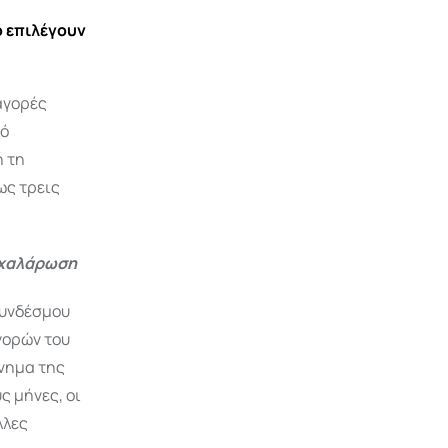
ο επιλέγουν
αγορές
κό
ή τη
ως τρεις
ι χαλάρωση
Συνδέσμου
γορών του
ίνημα της
ς μήνες, οι
λλες