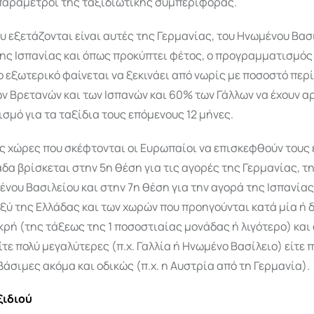
παράμετροι της ταξιδιωτικής συμπεριφοράς.
υ εξετάζονται είναι αυτές της Γερμανίας, του Ηνωμένου Βασ
της Ισπανίας και όπως προκύπτει φέτος, ο προγραμματισμός
 εξωτερικό φαίνεται να ξεκινάει από νωρίς με ποσοστό περί
ν Βρετανών και των Ισπανών και 60% των Γάλλων να έχουν αρ
μό για τα ταξίδια τους επόμενους 12 μήνες.
ις χώρες που σκέφτονται οι Ευρωπαίοι να επισκεφθούν τους
άδα βρίσκεται στην 5η θέση για τις αγορές της Γερμανίας, τ
ένου Βασιλείου και στην 7η θέση για την αγορά της Ισπανία
ύ της Ελλάδας και των χωρών που προηγούνται κατά μία ή 
ικρή (της τάξεως της 1 ποσοστιαίας μονάδας ή λιγότερο) και
είτε πολύ μεγαλύτερες (π.χ. Γαλλία ή Ηνωμένο Βασίλειο) είτε 
άσιμες ακόμα και οδικώς (π.χ. η Αυστρία από τη Γερμανία).
ξιδιού