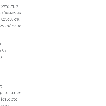
 προορισμό
στάσεων, με
ηλώνουν ότι
νών καθώς και
ό
φιλή
ου
ις
εραιοποίηση
ιέσεις στα
ες το