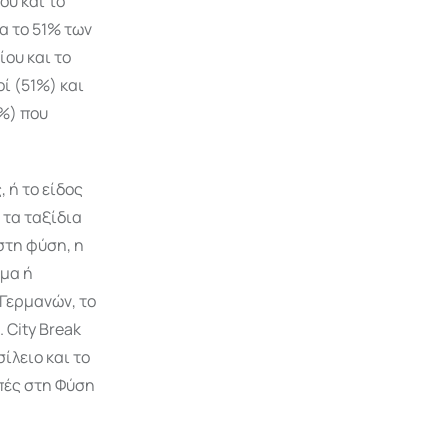
ου και το
α το 51% των
ου και το
ί (51%) και
1%) που
 ή το είδος
 τα ταξίδια
στη φύση, η
ημα ή
 Γερμανών, το
 City Break
ίλειο και το
οπές στη Φύση