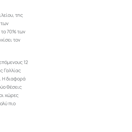
ιλείου, της
 των
 το 70% των
χίσει τον
 επόμενους 12
ης Γαλλίας
ς. Η διαφορά
δύο θέσεις
 οι χώρες
πολύ πιο