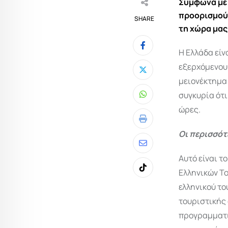
Σύμφωνα με 
προορισμούς
SHARE
τη χώρα μας
H Ελλάδα είν
εξερχόμενο
μειονέκτημα 
συγκυρία ότι
Whatsapp
ώρες.
Print
Οι περισσότ
Share
Αυτό είναι τ
via
Ελληνικών Τ
Tiktok
Email
ελληνικού το
τουριστικής 
προγραμματιζ