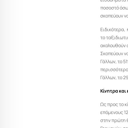
ποσοστό όσω
σκοπεύουν να
Ειδικότερα, 
το ταξιδιωτι
ακολουθούν σ
Σκοπεύουν ν
Γάλλων, το 5
περισσότερο 
Γάλλων, το 2
Κίνητρα και
Ως προς το κ
επόμενους 12
στην πρώτη 