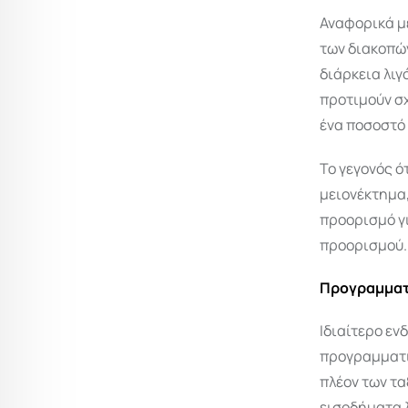
Αναφορικά με
των διακοπών
διάρκεια λιγ
προτιμούν σχ
ένα ποσοστό
Το γεγονός ό
μειονέκτημα,
προορισμό γι
προορισμού.
Προγραμματ
Ιδιαίτερο εν
προγραμματι
πλέον των τα
εισοδήματα λ