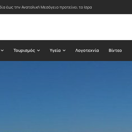
δία έως την Ανατολική Μεσόγειο προτείνει το Ισραήλ – Στο επίκεντρο Ε
Τουρισμός
Υγεία
Λογοτεχνία
Βίντεο