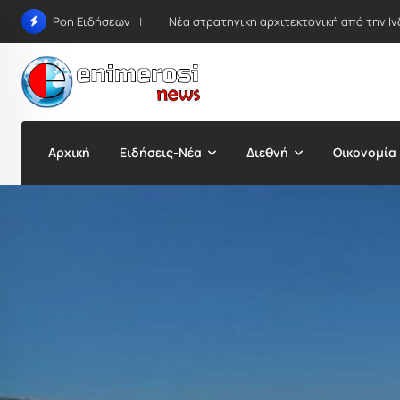
Skip
Νέα στρατηγική αρχιτεκτονική από την Ιν
Ροή Ειδήσεων
to
content
Αρχική
Ειδήσεις-Νέα
Διεθνή
Οικονομία