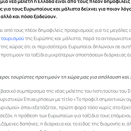
μία νέα μελέτη η Ελλάδα είναι από τους πλέον δημοφιλείς
 για τους Ευρωπαίους και μάλιστα δείχνει για ποιον λόγ
 αλλά και πόσα ξοδεύουν.
αι από τους πλέον δημοφιλείς προορισμούς για τις μεγάλες 
υ
τουρισμού
της Ευρώπης και μάλιστα, παρά το ανταγωνιστι
της χώρας ότι οι περισσότεροι Ευρωπαίοι δηλώνουν σε αυτ
 προτιμούν τα ταξίδια μικρότερων αποστάσεων διάρκειας έ
εροι τουρίστες προτιμούν τη χώρα μας για απόλαυση κα
ο βασικό συμπέρασμα της νέας μελέτης του Ινστιτούτου του 
ουριστικών Επιχειρήσεων με τίτλο «Το προφίλ σημαντικών α
υρισμού» όπου εξετάζεται, πρώτη φορά τόσο νωρίς στο ξεκ
σεζόν, η πρόθεση των Ευρωπαίων για ταξίδια τους επόμενου
όμενες δαπάνες, η διάρκεια και το είδος της διαμονής κι ά