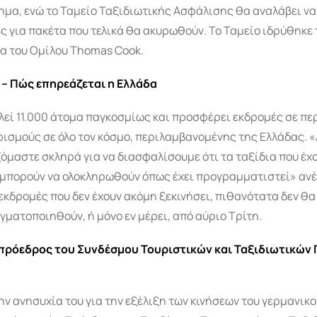
ημα, ενώ το Ταμείο Ταξιδιωτικής Ασφάλισης θα αναλάβει να
 για πακέτα που τελικά θα ακυρωθούν. Το Ταμείο ιδρύθηκε 
ία του Ομίλου Thomas Cook.
I – Πώς επηρεάζεται η Ελλάδα
λεί 11.000 άτομα παγκοσμίως και προσφέρει εκδρομές σε π
ισμούς σε όλο τον κόσμο, περιλαμβανομένης της Ελλάδας. «
όμαστε σκληρά για να διασφαλίσουμε ότι τα ταξίδια που έχ
α μπορούν να ολοκληρωθούν όπως έχει προγραμματιστεί» αν
 εκδρομές που δεν έχουν ακόμη ξεκινήσει, πιθανότατα δεν θ
γματοποιηθούν, ή μόνο εν μέρει, από αύριο Τρίτη.
πρόεδρος του Συνδέσμου Τουριστικών και Ταξιδιωτικών
ην ανησυχία του για την εξέλιξη των κινήσεων του γερμανικ