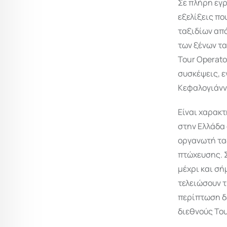
Σε πλήρη εγρ
εξελίξεις π
ταξιδίων από
των ξένων τα
Tour Operato
συσκέψεις, ε
Κεφαλογιάννη
Eίναι χαρακτ
στην Ελλάδα 
οργανωτή ταξ
πτώχευσης. Σ
μέχρι και σή
τελειώσουν τ
περίπτωση δ
διεθνούς Tou