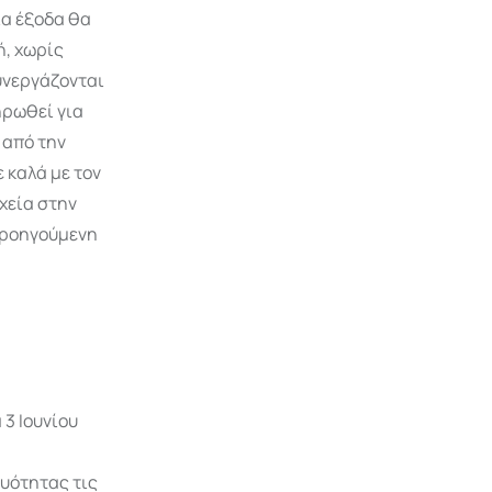
ια έξοδα θα
ή, χωρίς
συνεργάζονται
ηρωθεί για
 από την
ε καλά με τον
χεία στην
 προηγούμενη
 3 Ιουνίου
υότητας τις