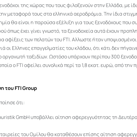
ενοδόχοι της χώρας που τους φιλοξενούν στην Ελλάδα, με ίδ
ην μεταφορά τους στα ελληνικά αεροδρόμια. Την ίδια στιγμ
ημία θα είναι η παρούσα εξέλιξη για τους ξενοδόχους που 
αφού όπως έχει γίνει γνωστό, τα ξενοδοχεία αυτά έχουν προπλ
ρα αφίξεις των πελατών του FTI. Aλλωστε ήταν υποψιασμένοι
ιά οι Ελληνες επαγγελματίες του κλάδου, ότι κάτι δεν πήγαιν
ο οργανωτή ταξιδίων. Ωστόσο υπάρχουν περίπου 300 ξενοδο
οποία ο FTI οφείλει συνολικά περί τα 1,8 εκατ. ευρώ, από την
η του FTI Group
ποίησε ότι:
Touristik GmbH υποβάλλει αίτηση αφερεγγυότητας τη Δευτέρα
εταιρείες του Ομίλου θα καταθέσουν επίσης αίτηση αφερεγγ