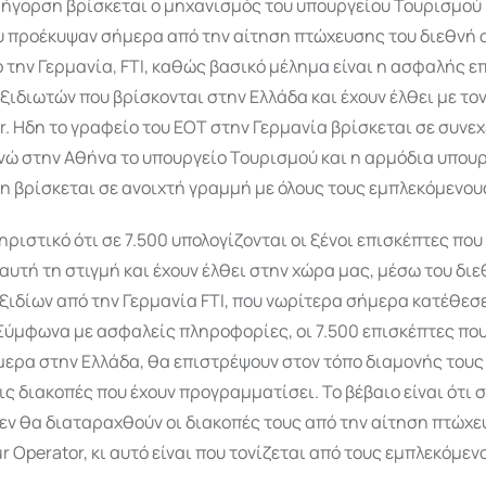
ήγορση βρίσκεται ο μηχανισμός του υπουργείου Τουρισμού μ
ου προέκυψαν σήμερα από την αίτηση πτώχευσης του διεθνή
 την Γερμανία, FTI, καθώς βασικό μέλημα είναι η ασφαλής 
ξιδιωτών που βρίσκονται στην Ελλάδα και έχουν έλθει με το
r. Ηδη το γραφείο του ΕΟΤ στην Γερμανία βρίσκεται σε συνεχ
νώ στην Αθήνα το υπουργείο Τουρισμού και η αρμόδια υπου
 βρίσκεται σε ανοιχτή γραμμή με όλους τους εμπλεκόμενου
ηριστικό ότι σε 7.500 υπολογίζονται οι ξένοι επισκέπτες που
αυτή τη στιγμή και έχουν έλθει στην χώρα μας, μέσω του δι
ιδίων από την Γερμανία FTI, που νωρίτερα σήμερα κατέθεσ
ύμφωνα με ασφαλείς πληροφορίες, οι 7.500 επισκέπτες που
μερα στην Ελλάδα, θα επιστρέψουν στον τόπο διαμονής τους
ις διακοπές που έχουν προγραμματίσει. Το βέβαιο είναι ότι 
εν θα διαταραχθούν οι διακοπές τους από την αίτηση πτώχε
r Operator, κι αυτό είναι που τονίζεται από τους εμπλεκόμεν