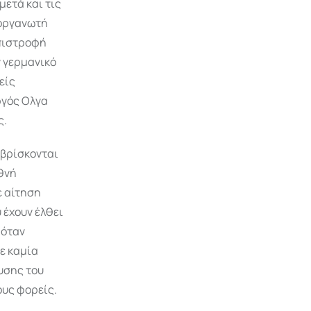
ετά και τις
 οργανωτή
επιστροφή
ν γερμανικό
είς
ργός Ολγα
ς.
 βρίσκονται
εθνή
ε αίτηση
 έχουν έλθει
 όταν
σε καμία
υσης του
ους φορείς.