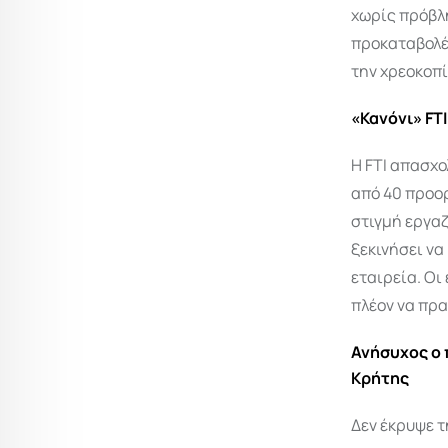
χωρίς πρόβλ
προκαταβολές
την χρεοκοπ
«Κανόνι» FT
Η FTI απασχο
από 40 προορ
στιγμή εργαζ
ξεκινήσει ν
εταιρεία. Οι
πλέον να πρα
Ανήσυχος ο 
Κρήτης
Δεν έκρυψε τ