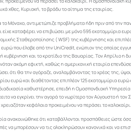
ν, προκειμένου να περάσει το καλοκαίρι. Η ομοσπονδιακή κ
ικά χθες, Κυριακή, το βράδυ το αίτημα της εταιρίας.
ρα το Μόναχο, αντιμετώπιζε προβλήματα ήδη πριν από την πα
ι είχε καταφέρει να επιβιώσει με μόνο 595 εκατομμύρια ευρ
νομικής Σταθεροποίησης ( WSF) της κυβέρνησης και επιπλέ
ευρώ που έλαβε από την UniCredit, ενώπιον της οποίας εγγ
 κυβέρνηση και το κρατίδιο της Βαυαρίας. Τον Απρίλιο η δ
νόταν ακόμη εφικτή, καθώς η αμερικανική εταιρία επενδύσ
ώσει ότι θα την αγόραζε, αναλαμβάνοντας το χρέος της, ύψο
ίου ευρώ και διαθέτοντας επιπλέον 125 εκατομμύρια ευρώ 
 διαδικασία καθυστέρησε, επειδή η Ομοσπονδιακή Υπηρεσία 
ειτο να εγκρίνει την αγορά το νωρίτερο τον Αύγουστο ή τον
TI χρειαζόταν κεφάλαια προκειμένου να περάσει το καλοκαίρι
ιρία ανακοινώθηκε ότι καταβάλλονται προσπάθειες ώστε όσο
πές να μπορέσουν να τις ολοκληρώσουν κανονικά και να επι