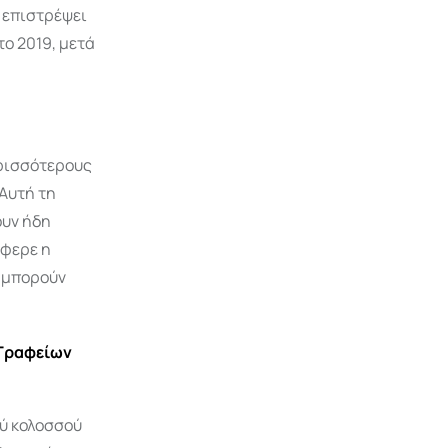
 επιστρέψει
το 2019, μετά
ερισσότερους
Αυτή τη
ουν ήδη
έφερε η
α μπορούν
 Γραφείων
ού κολοσσού