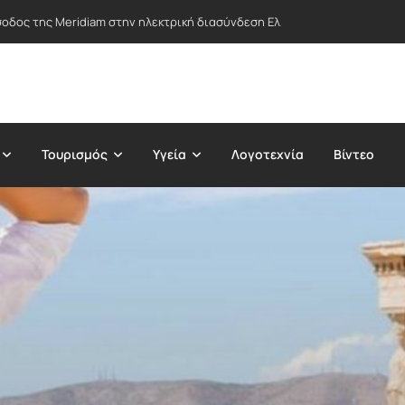
σοδος της Meridiam στην ηλεκτρική διασύνδεση Ελλάδας-Κύπρου – «Τέλ
Τουρισμός
Υγεία
Λογοτεχνία
Βίντεο