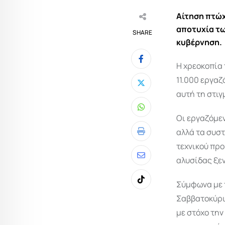
Αίτηση πτώχ
αποτυχία τω
SHARE
κυβέρνηση.
Η χρεοκοπία
11.000 εργαζ
αυτή τη στιγ
Whatsapp
Οι εργαζόμε
αλλά τα συσ
Print
τεχνικού προ
αλυσίδας ξεν
Share
via
Σύμφωνα με π
Tiktok
Email
Σαββατοκύρι
με στόχο τη