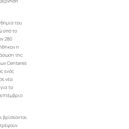
υβέρνηση
νδημία του
ώ από το
ον 280
υήθηκαν η
ιάσωση της
εων Centares
υς ενός
σε νέα
για τα
 Σεπτέμβριο
.
ι βρίσκονται
στρέψουν