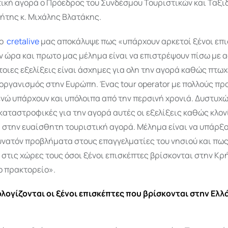
τική αγορά ο Πρόεδρος του Συνδέσμου Τουριστικών και Ταξι
ήτης κ. Μιχάλης Βλατάκης.
το
cretalive
μας αποκάλυψε πως «υπάρχουν αρκετοί ξένοι επι
ν ώρα και πρωτο μας μέλημα είναι να επιστρέψουν πίσω με 
οιες εξελίξεις είναι άσχημες για ολη την αγορά καθώς πτωχ
οργανισμός στην Ευρώπη. Ένας tour operator με πολλούς π
νώ υπάρχουν και υπόλοιπα από την περσινή χρονιά. Δυστυχώ
καταστροφικές για την αγορά αυτές οι εξελίξεις καθώς κλον
 στην ευαίσθητη τουριστική αγορά. Μέλημα είναι να υπάρξο
υνατόν προβλήματα στους επαγγελματίες του νησιού και πω
στις χώρες τους όσοι ξένοι επισκέπτες βρίσκονται στην Κρ
ο πρακτορείο».
ολογίζονται οι ξένοι επισκέπτες που βρίσκονται στην Ελλ