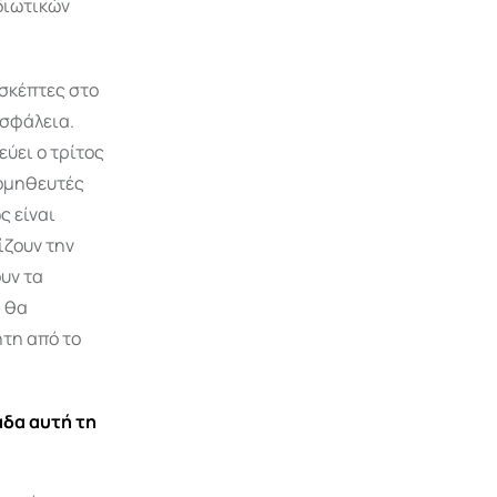
διωτικών
σκέπτες στο
ασφάλεια.
εύει ο τρίτος
ρομηθευτές
ς είναι
ίζουν την
υν τα
ς θα
ήτη από το
άδα αυτή τη