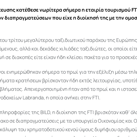
ευσης κατέθεσε νωρίτερα σήμερα η εταιρία τουρισμού FTI
ν διαπραγματεύσεων που είχε η διοίκησή της με την ομο
 του τρίτου μεγαλύτερου ταξιδιωτικού παρόχου της Ευρώπη
όμενους, αλλά και δεκάδες χιλιάδες ταξιδιώτες, οι οποίοι εί
μή σε διακοπές είτε είχαν ήδη κλείσει πακέτα για το προσεχέ
νοι ενημερώθηκαν σήμερα το πρωί για την εξέλιξη μέσω τη
τήματα κρατήσεων βρίσκονταν ήδη εκτός λειτουργίας, υποτί
βλήματος. Απενεργοποιημένη ήταν από το πρωί και η ιστοσε
οδοχείων Labranda, η οποία ανήκει στην FTI.
ληροφορίες της BILD, η διοίκηση της FTI βρισκόταν καθ’ όλ
ακο σε διαπραγματεύσεις με τα υπουργεία Οικονομίας και Ο
ν κάλυψη του χρηματοδοτικού κενού ύψους διψήφιου αριθμο