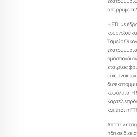
εκατομμυρίω
απέρριψε τελ
H FTI, με έδ
κορονοϊού κα
Ταμείο Οικο
εκατομμύρια 
ομοσπονδιακή
εταιρίας φαι
είχε ανακοιν
δισεκατομμυρ
κεφάλαια. Η
Καρτέλ επρόκ
και έτσι η F
Από την ετα
ήδη σε διακο