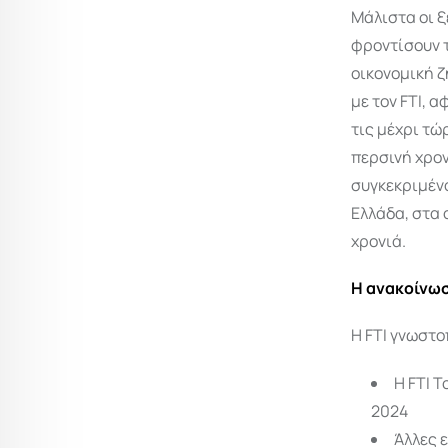
Μάλιστα οι ξ
φροντίσουν τ
οικονομική ζ
με τον FTI, 
τις μέχρι τώ
περσινή χρον
συγκεκριμέν
Ελλάδα, στα 
χρονιά.
Η ανακοίνωσ
H FTI γνωστο
Η FTI 
2024
Άλλες 