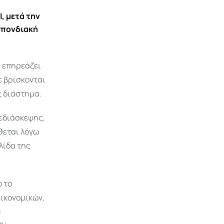
, μετά την
σπονδιακή
ς επηρεάζει
τε βρίσκονται
ς διάστημα.
λεδιάσκεψης,
θεται λόγω
λίδα της
ο το
ικονομικών,
ύ