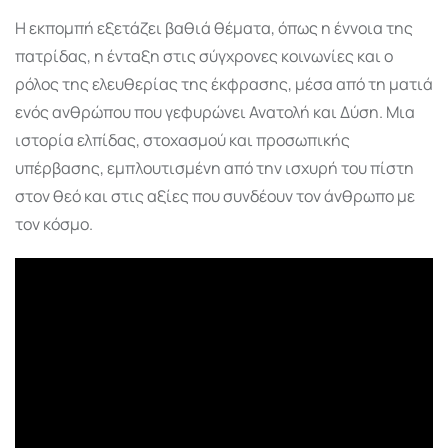
Η εκπομπή εξετάζει βαθιά θέματα, όπως η έννοια της
πατρίδας, η ένταξη στις σύγχρονες κοινωνίες και ο
ρόλος της ελευθερίας της έκφρασης, μέσα από τη ματιά
ενός ανθρώπου που γεφυρώνει Ανατολή και Δύση. Μια
ιστορία ελπίδας, στοχασμού και προσωπικής
υπέρβασης, εμπλουτισμένη από την ισχυρή του πίστη
στον θεό και στις αξίες που συνδέουν τον άνθρωπο με
τον κόσμο.