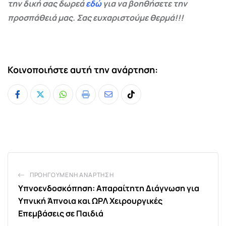
την δική σας δωρεά
εδώ
για να βοηθήσετε την
προσπάθειά μας. Σας ευχαριστούμε θερμά!!!
Κοινοποιήστε αυτή την ανάρτηση:
Whatsapp
Print
Share
Tiktok
via
Email
ΠΡΟΗΓΟΎΜΕΝΗ ΑΝΆΡΤΗΣΗ
Υπνοενδοσκόπηση: Απαραίτητη Διάγνωση για
Υπνική Άπνοια και ΩΡΛ Χειρουργικές
Επεμβάσεις σε Παιδιά