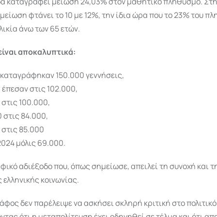
δα καταγράφει μείωση 24,03% στον μαθητικό πληθυσμό. Στη
μείωση φτάνει το 10 με 12%, την ίδια ώρα που το 23% του π
λικία άνω των 65 ετών.
 είναι αποκαλυπτικά:
1 καταγράφηκαν 150.000 γεννήσεις,
 έπεσαν στις 102.000,
 στις 100.000,
 στις 84.000,
 στις 85.000
2024 μόλις 69.000.
ικό αδιέξοδο που, όπως σημείωσε, απειλεί τη συνοχή και τη
 ελληνικής κοινωνίας.
φος δεν παρέλειψε να ασκήσει σκληρή κριτική στο πολιτικ
τας ότι η μεταπολίτευση έχει οδηγηθεί σε τέλμα και ότι απα