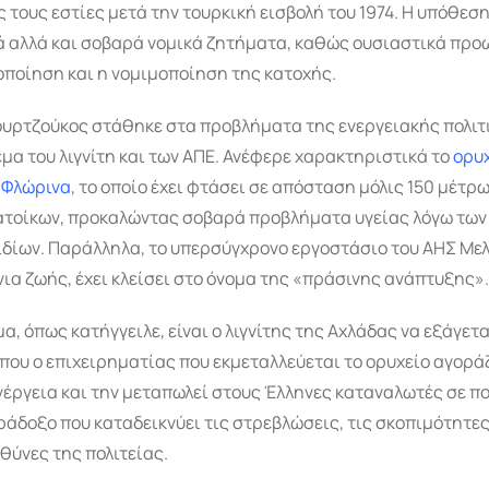
 τους εστίες μετά την τουρκική εισβολή του 1974. Η υπόθεση
ά αλλά και σοβαρά νομικά ζητήματα, καθώς ουσιαστικά προ
ποίηση και η νομιμοποίηση της κατοχής.
Μουρτζούκος στάθηκε στα προβλήματα της ενεργειακής πολιτ
έμα του λιγνίτη και των ΑΠΕ. Ανέφερε χαρακτηριστικά το
ορυχ
 Φλώρινα
, το οποίο έχει φτάσει σε απόσταση μόλις 150 μέτρ
κατοίκων, προκαλώντας σοβαρά προβλήματα υγείας λόγω των
δίων. Παράλληλα, το υπερσύγχρονο εργοστάσιο του ΑΗΣ Μελ
νια ζωής, έχει κλείσει στο όνομα της «πράσινης ανάπτυξης».
α, όπως κατήγγειλε, είναι ο λιγνίτης της Αχλάδας να εξάγετα
όπου ο επιχειρηματίας που εκμεταλλεύεται το ορυχείο αγορά
έργεια και την μεταπωλεί στους Έλληνες καταναλωτές σε π
ράδοξο που καταδεικνύει τις στρεβλώσεις, τις σκοπιμότητες 
θύνες της πολιτείας.