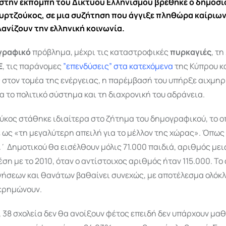
στην εκπομπή του Δικτύου Ελληνισμού βρέθηκε ο δημοσ
ρτζούκος, σε μια συζήτηση που άγγιξε πληθώρα καίριω
λανίζουν την ελληνική κοινωνία.
γραφικό
πρόβλημα, μέχρι τις καταστροφικές
πυρκαγιές
, τ
Ε
, τις παράνομες
”επενδύσεις” στα κατεχόμενα
της Κύπρου κα
 στον τομέα της ενέργειας, η παρέμβασή του υπήρξε αιχμηρ
ια το πολιτικό σύστημα και τη διαχρονική του αδράνεια.
ύκος στάθηκε ιδιαίτερα στο ζήτημα του δημογραφικού, το ο
 ως «τη μεγαλύτερη απειλή για το μέλλον της χώρας». Όπως
΄ Δημοτικού θα εισέλθουν μόλις 71.000 παιδιά, αριθμός με
έση με το 2010, όταν ο αντίστοιχος αριθμός ήταν 115.000. Το
νήσεων και θανάτων βαθαίνει συνεχώς, με αποτέλεσμα ολόκ
 ερημώνουν.
 38 σχολεία δεν θα ανοίξουν φέτος επειδή δεν υπάρχουν μαθ