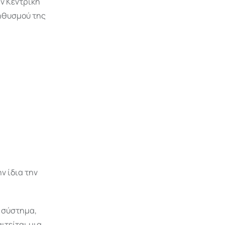
ν Κεντρική
ληθυσμού της
ν ίδια την
ό σύστημα,
ιτείται μια