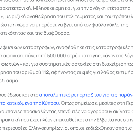
αρχιτεκτονική. Μίλησε ακόμη και για την ανάγκη «τέταρτης
, με ριζική αναθεώρηση του πολιτεύματος και του τρόπου 
 ώστε η χώρα να μπορέσει να βγει από τον φαύλο κύκλο της
ατικότητας και της διαφθοράς.
ων φυσικών καταστροφών, αναφέρθηκε στις καταστροφικές 
η αφανίσει πάνω από 500.000 στρέμματα γης, κάνοντας λόγο
ν φωτιών
» και για συστηματικές αστοχίες στη διαχείριση τ
 χρήση του αριθμού
112
, αφήνοντας αιχμές για λάθος εκτιμήσ
εδιασμό.
ρος έδωσε και στο
αποκαλυπτικό ρεπορτάζ του για τις παρά
τα κατεχόμενα της Κύπρου.
Όπως σημείωσε, μεσίτες στη Γε
καμπάνιες προσκαλώντας επενδυτές να αγοράσουν ακίνητα 
πρακτική που έχει πλέον επεκταθεί και στην Ελβετία και στη
α περιουσίες Ελληνοκυπρίων, οι οποίοι εκδιώχθηκαν από τις