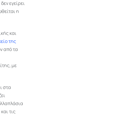
 δεν εγείρει
ωθείται η
ικής και
είο της
ων από τα
ίτης, με
ι στα
ζει
ολλαπλάσια
και τις