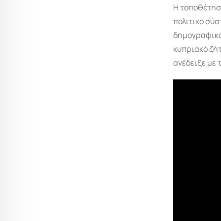
Η τοποθέτησ
πολιτικό σύσ
δημογραφικό 
κυπριακό ζή
ανέδειξε με 