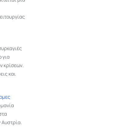
λειτουργίας
πυρκαγιές
 για
ων κρίσεων.
εις και
νομες
ρμανία
στα
ν Αυστρία.