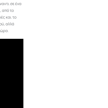
αντι σε ένα
, από το
ές και το
ού, αλλά
χώρα.