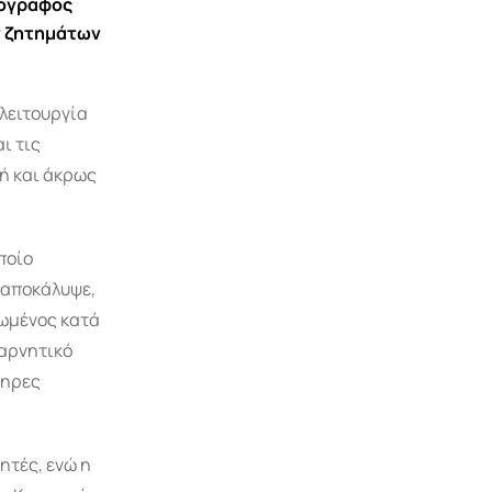
ιογράφος
ν ζητημάτων
η λειτουργία
ι τις
ή και άκρως
ποίο
 αποκάλυψε,
ιωμένος κατά
 αρνητικό
ληρες
ητές, ενώ η