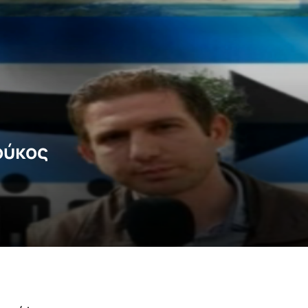
ούκος