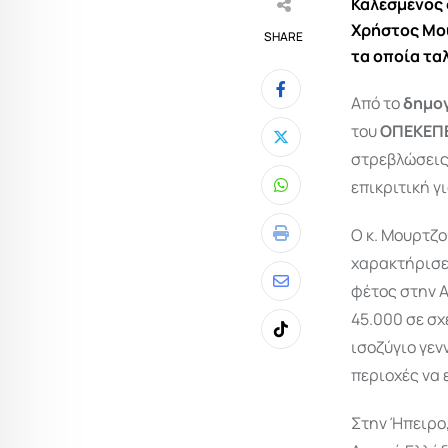
Καλεσμένος 
Χρήστος Μου
SHARE
τα οποία τα
Από το
δημο
του
ΟΠΕΚΕΠ
στρεβλώσεις
επικριτική γ
Whatsapp
Ο κ. Μουρτζο
Print
χαρακτήρισε
φέτος στην Α
Share
45.000 σε σχ
via
Tiktok
ισοζύγιο γεν
Email
περιοχές να
Στην Ήπειρο,