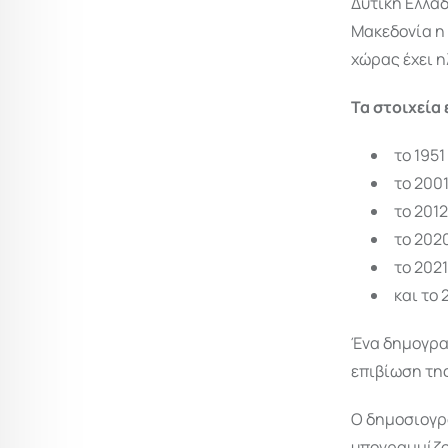
Δυτική Ελλά
Μακεδονία η 
χώρας έχει η
Τα στοιχεία
το 195
το 2001
το 2012
το 2020
το 2021
και το 
Ένα δημογραφ
επιβίωση της
Ο δημοσιογρά
υπογραμμίζον