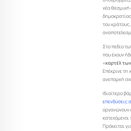
νέα θεσμική 
δημοκρατίας»
του κράτους,
αναποτελεσμ
Στο πεδίο τ
που έχουν ήδ
«
καρτέλ τω
Επέκρινε τη
ανεπαρκή σχ
Ιδιαίτερο βά
επενδύσεις σ
οργανώνουν 
κατεχόμενα, 
Πρόκειται γι