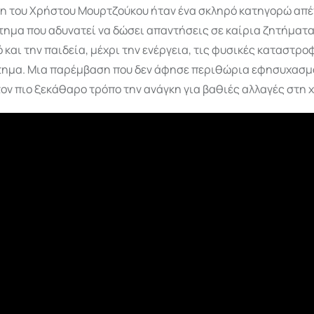
η του Χρήστου Μουρτζούκου ήταν ένα σκληρό κατηγορώ απέν
τημα που αδυνατεί να δώσει απαντήσεις σε καίρια ζητήματα
και την παιδεία, μέχρι την ενέργεια, τις φυσικές καταστροφ
τημα. Μια παρέμβαση που δεν άφησε περιθώρια εφησυχασμ
τον πιο ξεκάθαρο τρόπο την ανάγκη για βαθιές αλλαγές στη 