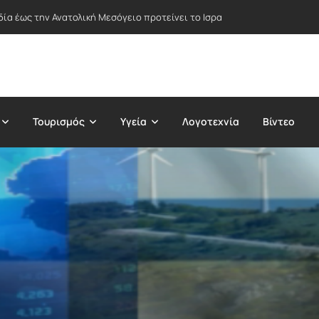
δία έως την Ανατολική Μεσόγειο προτείνει το Ισραήλ – Στο επίκεντρο Ε
Τουρισμός
Υγεία
Λογοτεχνία
Βίντεο