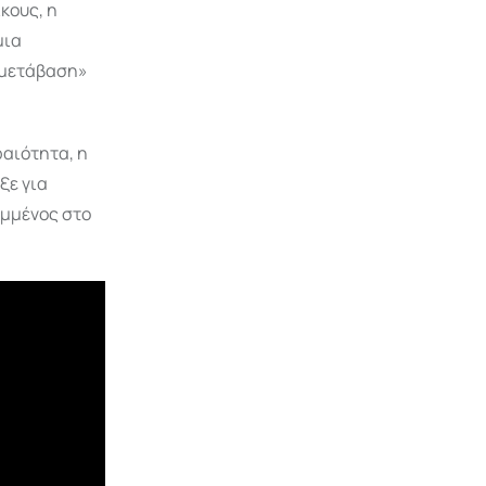
κους, η
μια
 μετάβαση»
ραιότητα, η
ξε για
αμμένος στο