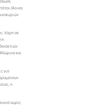
 έδωσε
τάται όλο και
οικοκυριών
ας. Χάρη σε
 τη
 δεκαετιών
η Φλώρινα και
ς για
παραμένουν
σίας, η
 συχνά χωρίς