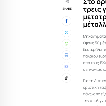
Στο ορ
τρεις 
SHARE
μετατρ
μέταλλ
Μηχανήματα-
ύψους 50 μέτ
Whatsapp
δευτερόλεπτα
παλαιού εξο
Print
από τους Έλλ
σβήνοντας κ
Share
via
Για τη Δυτικ
Tiktok
Email
οριστική ταφ
πάνω από εξή
την απολιγν