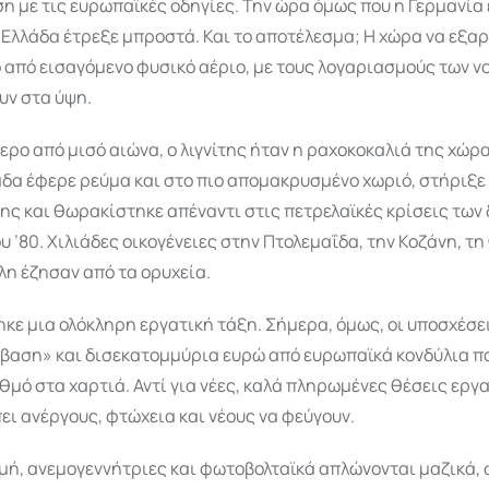
 με τις ευρωπαϊκές οδηγίες. Την ώρα όμως που η Γερμανία
Ελλάδα έτρεξε μπροστά. Και το αποτέλεσμα; Η χώρα να εξαρ
 από εισαγόμενο φυσικό αέριο, με τους λογαριασμούς των ν
υν στα ύψη.
ερο από μισό αιώνα, ο λιγνίτης ήταν η ραχοκοκαλιά της χώρ
άδα έφερε ρεύμα και στο πιο απομακρυσμένο χωριό, στήριξε
ης και θωρακίστηκε απέναντι στις πετρελαϊκές κρίσεις των
του ’80. Χιλιάδες οικογένειες στην Πτολεμαΐδα, την Κοζάνη, τ
η έζησαν από τα ορυχεία.
ε μια ολόκληρη εργατική τάξη. Σήμερα, όμως, οι υποσχέσει
άβαση» και δισεκατομμύρια ευρώ από ευρωπαϊκά κονδύλια 
θμό στα χαρτιά. Αντί για νέες, καλά πληρωμένες θέσεις εργα
ει ανέργους, φτώχεια και νέους να φεύγουν.
γμή, ανεμογεννήτριες και φωτοβολταϊκά απλώνονται μαζικά,