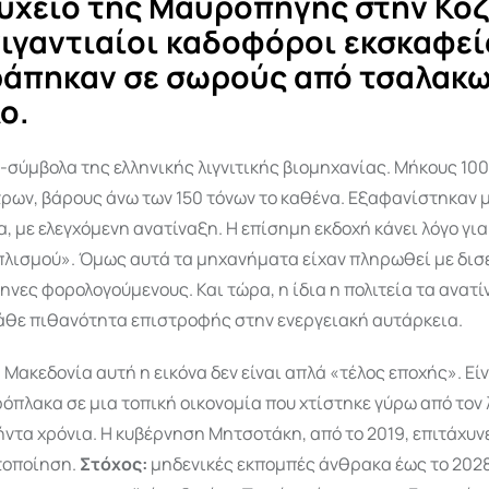
υχείο της Μαυροπηγής στην Κοζ
γιγαντιαίοι καδοφόροι εκσκαφεί
άπηκαν σε σωρούς από τσαλακ
ο.
σύμβολα της ελληνικής λιγνιτικής βιομηχανίας. Μήκους 100
ρων, βάρους άνω των 150 τόνων το καθένα. Εξαφανίστηκαν 
, με ελεγχόμενη ανατίναξη. Η επίσημη εκδοχή κάνει λόγο γ
πλισμού». Όμως αυτά τα μηχανήματα είχαν πληρωθεί με δι
ηνες φορολογούμενους. Και τώρα, η ίδια η πολιτεία τα ανατί
άθε πιθανότητα επιστροφής στην ενεργειακή αυτάρκεια.
ή Μακεδονία αυτή η εικόνα δεν είναι απλά «τέλος εποχής». Είν
όπλακα σε μια τοπική οικονομία που χτίστηκε γύρω από τον λ
ντα χρόνια. Η κυβέρνηση Μητσοτάκη, από το 2019, επιτάχυν
ιτοποίηση.
Στόχος:
μηδενικές εκπομπές άνθρακα έως το 2028