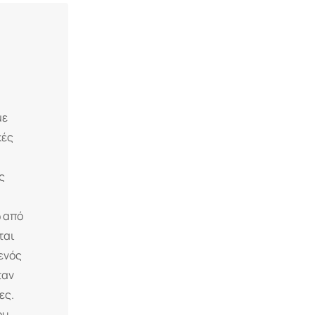
με
κές
ς
ω από
ται
ενός
ταν
ες.
ου