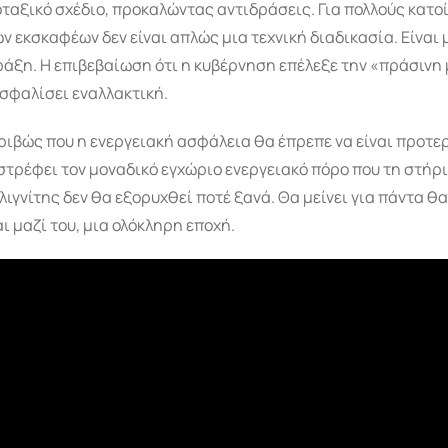
αξικό σχέδιο, προκαλώντας αντιδράσεις. Για πολλούς κατοί
ν εκσκαφέων δεν είναι απλώς μια τεχνική διαδικασία. Είναι 
ράξη. Η επιβεβαίωση ότι η κυβέρνηση επέλεξε την «πράσινη
σφαλίσει εναλλακτική.
ριβώς που η ενεργειακή ασφάλεια θα έπρεπε να είναι προτε
τρέφει τον μοναδικό εγχώριο ενεργειακό πόρο που τη στήρι
 λιγνίτης δεν θα εξορυχθεί ποτέ ξανά. Θα μείνει για πάντα θ
ι μαζί του, μια ολόκληρη εποχή.