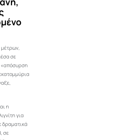
άνη,
ς
ωμένο
 μέτρων,
μέσα σε
ια «απόσυρση
σεκατομμύρια
ναξε,
αι η
ιγνίτη για
ε δραματικά
, σε