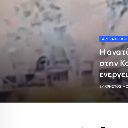
ΆΡΘΡΑ ΡΕΠΟΡ
Η ανατ
στην Κο
ενεργε
BY
ΧΡΉΣΤΟΣ Μ