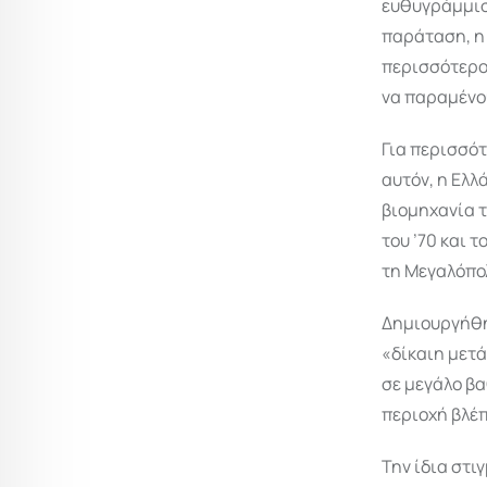
ευθυγράμμιση
παράταση, η 
περισσότερο
να παραμένο
Για περισσότ
αυτόν, η Ελλ
βιομηχανία τ
του ’70 και 
τη Μεγαλόπολ
Δημιουργήθηκ
«δίκαιη μετ
σε μεγάλο βα
περιοχή βλέπ
Την ίδια στι