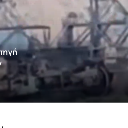
πηγή
ν