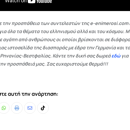
 την προσπάθεια των συντελεστών της e-enimerosi.com 
για όλα τα θέματα του ελληνισμού αλλά και του κόσμου. Μ
ε αγάπη από ανθρώπους οι οποίοι βρίσκονται σε διάφορα
ας ιστοσελίδα της διασποράς με έδρα την Γερμανία και το
 Ρηνανίας-Βεστφαλίας. Κάντε την δική σας δωρεά
εδώ
για
ην προσπάθειά μας. Σας ευχαριστούμε θερμά!!!
τε αυτή την ανάρτηση:
Whatsapp
Print
Share
Tiktok
via
Email