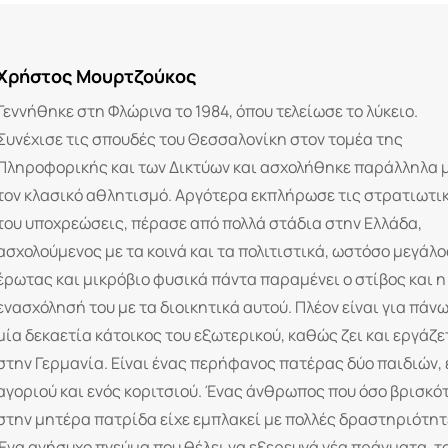
Χρήστος Μουρτζούκος
Γεννήθηκε στη Φλώρινα το 1984, όπου τελείωσε το λύκειο.
Συνέχισε τις σπουδές του Θεσσαλονίκη στον τομέα της
Πληροφορικής και των Δικτύων και ασχολήθηκε παράλληλα 
τον κλασικό αθλητισμό. Αργότερα εκπλήρωσε τις στρατιωτι
του υποχρεώσεις, πέρασε από πολλά στάδια στην Ελλάδα,
ασχολούμενος με τα κοινά και τα πολιτιστικά, ωστόσο μεγάλο
έρωτας και μικρόβιο φυσικά πάντα παραμένει ο στίβος και η
ενασχόλησή του με τα διοικητικά αυτού. Πλέον είναι για πάν
μία δεκαετία κάτοικος του εξωτερικού, καθώς ζει και εργάζε
στην Γερμανία. Είναι ένας περήφανος πατέρας δύο παιδιών, 
αγοριού και ενός κοριτσιού. Ένας άνθρωπος που όσο βρισκό
στην μητέρα πατρίδα είχε εμπλακεί με πολλές δραστηριότητ
Ένα ανήσυχο πνεύμα που θέλει να εξερευνά νέα πράγματα, τ