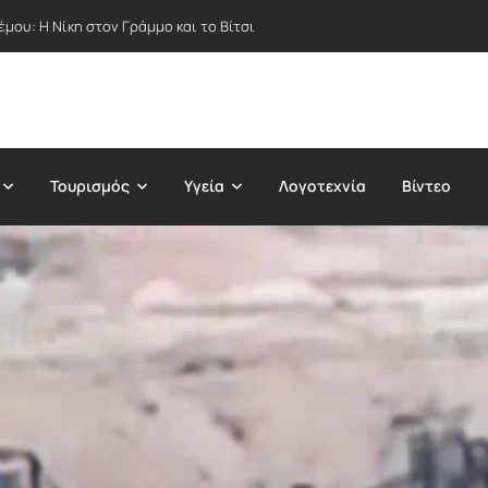
μου: Η Νίκη στον Γράμμο και το Βίτσι
Τουρισμός
Υγεία
Λογοτεχνία
Βίντεο