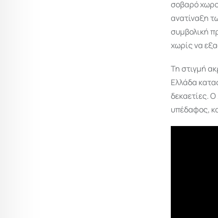
σοβαρό χωροτ
ανατίναξη τω
συμβολική π
χωρίς να εξα
Τη στιγμή ακ
Ελλάδα κατασ
δεκαετίες. Ο
υπέδαφος, κα