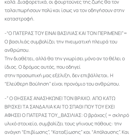
καλά. Διαφορετικά, οι φουρτούνες της ζωής θα τον
ταλαιπωρήσουν πολύ και ίσως να τον οδηγήσουν στην
καταστροφή.
-“Ο ΠΑΤΕΡΑΣ ΤΟΥ ΕΙΝΑΙ ΒΑΣΙΛΙΑΣ ΚΑΙ ΤΟΝ ΠΕΡΙΜΕΝΕΙ”=
Ο βασιλιάς συμβολίζει την πνευματική πλευρά του
ανθρώπου.
Την διαθέτει, αλλά θα την γνωρίσει μόνο αν το θέλει ο
ίδιος. Ο δρόμος αυτός, που οδηγεί
στην προσωπική μας εξέλιξη, δεν επιβάλλεται. Η
“Ελεύθερη Βούληση” είναι προνόμιο του ανθρώπου.
-” Ο ΘΗΣΕΑΣ ΑΝΑΣΗΚΩΝΕΙ ΤΟΝ ΒΡΑΧΟ. ΑΠΟ ΚΑΤΩ
ΒΡΙΣΚΕΙ ΤΑ ΣΑΝΔΑΛΙΑ ΚΑΙ ΤΟ ΣΠΑΘΙ ΠΟΥ ΤΟΥ ΕΧΕΙ
ΑΦΗΣΕΙ Ο ΠΑΤΕΡΑΣ ΤΟΥ_ΒΑΣΙΛΙΑΣ: Ο βράχος( = σκληρό
υλικό στοιχείο, συμβολίζει τους γήινους πόθους: την
ανάγκη “Επιβίωσης”, “Καταξίωσης” και “Απόλαυσης”. Και