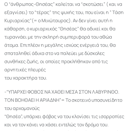
Ο “άνθρωπος-Θησέας” καλείται να “σκοτώσει” ( και να
εξαγνίσει) το “τέρας” της ψυχής του, που είναι η ” Τάση
Κυριαρχίας”(= ο Μινώταυρος). Αν δεν γίνει αυτή η
κάθαρση, ο κυριαρχικός “Θησέας” θα αδικεί και θα
τυραννάει με την σκληρή συμπεριφορά του αθώα
άτομα. Επιπλέον η μεγάλης ισχύος ενέργειά του, θα
σπαταληθεί άδικα στο να παλεύει με δύσκολες
συνθήκες ζωής, οι οποίες προκλήθηκαν από τις
αρνητικές πλευρές
του χαρακτήρα του.
-“ΥΠΑΡΧΕΙ ΦΟΒΟΣ ΝΑ ΧΑΘΕΙ ΜΕΣΑ ΣΤΟΝ ΛΑΒΥΡΙΝΘΟ.
ΤΟΝ ΒΟΗΘΑΕΙ Η ΑΡΙΑΔΝΗ”= Το σκοτεινό υποσυνείδητο
του αρχομανούς
“Θησέα”, υπάρχει φόβος να του κλονίσει τις ισορροπίες
και να τον κάνει να χάσει εντελώς τον δρόμο του.