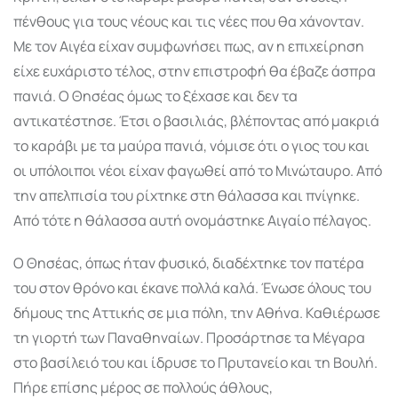
πένθους για τους νέους και τις νέες που θα χάνονταν.
Με τον Αιγέα είχαν συμφωνήσει πως, αν η επιχείρηση
είχε ευχάριστο τέλος, στην επιστροφή θα έβαζε άσπρα
πανιά. Ο Θησέας όμως το ξέχασε και δεν τα
αντικατέστησε. Έτσι ο βασιλιάς, βλέποντας από μακριά
το καράβι με τα μαύρα πανιά, νόμισε ότι ο γιος του και
οι υπόλοιποι νέοι είχαν φαγωθεί από το Μινώταυρο. Από
την απελπισία του ρίχτηκε στη θάλασσα και πνίγηκε.
Από τότε η θάλασσα αυτή ονομάστηκε Αιγαίο πέλαγος.
Ο Θησέας, όπως ήταν φυσικό, διαδέχτηκε τον πατέρα
του στον θρόνο και έκανε πολλά καλά. Ένωσε όλους του
δήμους της Αττικής σε μια πόλη, την Αθήνα. Καθιέρωσε
τη γιορτή των Παναθηναίων. Προσάρτησε τα Μέγαρα
στο βασίλειό του και ίδρυσε το Πρυτανείο και τη Βουλή.
Πήρε επίσης μέρος σε πολλούς άθλους,