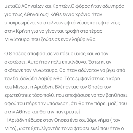
μεταξύ Αθηναίων και Κρητών.Ο φόρος ήταν οδυνηρός
για τους Αθηναίους! Κάθε εννιά χρόνια ήταν
υποχρεωμένοι να στέλνουν εφτά νέους και εφτά νέες
στην Κρήτη για να γίνονται τροφή στο τέρας
Μινώταυρο, που ζούσε σε έναν λαβύρινθο.
Ο Θησέας αποφάσισε να πάει ο ίδιος και να τον
σκοτώσει. Αυτό ήταν πολύ επικίνδυνο. Έστω κι αν
σκότωνε τον Μινώταυρο, θα ήταν αδύνατον να βγει από
τον δαιδαλώδη Λαβύρινθο. Τότε εμφανίστηκε η κόρη
του Μίνωα , η Αριάδνη. Βλέποντας τον Θησέα τον
ερωτεύτηκε τόσο πολύ, που αποφάσισε να τον βοηθήσει,
αφού του πήρε την υπόσχεση, ότι θα την πάρει μαζί του
στην Αθήνα και θα την παντρευτεί.
Η Αριάδνη έδωσε στον Θησέα ένα κουβάρι νήμα ( τον
Μίτο), ώστε ξετυλίγοντάς το να φτάσει εκεί που ήταν ο