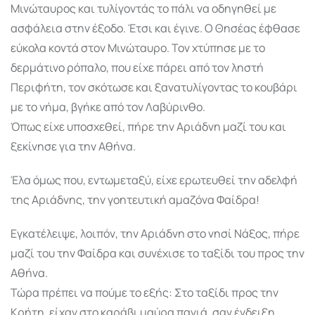
Μινώταυρος και τυλίγοντάς το πάλι να οδηγηθεί με
ασφάλεια στην έξοδο. Έτσι και έγινε. Ο Θησέας έφθασε
εύκολα κοντά στον Μινώταυρο. Τον χτύπησε με το
δερμάτινο ρόπαλο, που είχε πάρει από τον ληστή
Περιφήτη, τον σκότωσε και ξανατυλίγοντας το κουβάρι
με το νήμα, βγήκε από τον Λαβύρινθο.
Όπως είχε υποσχεθεί, πήρε την Αριάδνη μαζί του και
ξεκίνησε για την Αθήνα.
Έλα όμως που, εντωμεταξύ, είχε ερωτευθεί την αδελφή
της Αριάδνης, την γοητευτική αμαζόνα Φαίδρα!
Εγκατέλειψε, λοιπόν, την Αριάδνη στο νησί Νάξος, πήρε
μαζί του την Φαίδρα και συνέχισε το ταξίδι του προς την
Αθήνα.
Τώρα πρέπει να πούμε το εξής: Στο ταξίδι προς την
Κρήτη, είχαν στο καράβι μαύρα πανιά, σαν ένδειξη