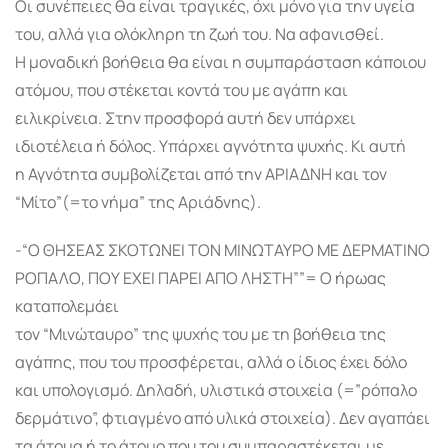
Οι συνέπειες θα είναι τραγικές, όχι μόνο για την υγεία
του, αλλά για ολόκληρη τη ζωή του. Να αφανισθεί.
Η μοναδική βοήθεια θα είναι η συμπαράσταση κάποιου
ατόμου, που στέκεται κοντά του με αγάπη και
ειλικρίνεια. Στην προσφορά αυτή δεν υπάρχει
ιδιοτέλεια ή δόλος. Υπάρχει αγνότητα ψυχής. Κι αυτή
η Αγνότητα συμβολίζεται από την ΑΡΙΑΔΝΗ και τον
“Μίτο”(=το νήμα” της Αριάδνης).
-“Ο ΘΗΣΕΑΣ ΣΚΟΤΩΝΕΙ ΤΟΝ ΜΙΝΩΤΑΥΡΟ ΜΕ ΔΕΡΜΑΤΙΝΟ
ΡΟΠΑΛΟ, ΠΟΥ ΕΧΕΙ ΠΑΡΕΙ ΑΠΟ ΛΗΣΤΗ””= Ο ήρωας
καταπολεμάει
τον “Μινώταυρο” της ψυχής του με τη βοήθεια της
αγάπης, που του προσφέρεται, αλλά ο ίδιος έχει δόλο
και υπολογισμό. Δηλαδή, υλιστικά στοιχεία (=”ρόπαλο
δερμάτινο”, φτιαγμένο από υλικά στοιχεία). Δεν αγαπάει
τα άτομα ή το άτομο που του συμπαραστέκεται με