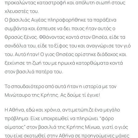
προκαλώντας καταστροφή και απόλυτη σιωπή στους
χλευαστές του.
Ο βασιλιάς Αιγέας πληροφορήθηκε τα παράξενα
συμβάντα και έσπευσε να δει ποιος ήταν αυτός ο
θρασύς ξένος. Φθάνοντας κοντά στον Θησέα, είδε τα
σανδάλια του, είδε το ξίφος του και αναγνώρισε τον γιό
του. Αυτό ήταν! Ο γιος Θησέας ορίστηκε διάδοχος και
ξεκίνησε τη ζωή του με ηρωικά κατορθώματα κοντά
στον βασιλιά πατέρα του.
Το σπουδαιότερο από αυτά ήταν η ιστορία με τον
Μινώταυρο της Κρήτης. Ας δούμε τί έγινε!
Η Αθήνα, εδώ και χρόνια, αντιμετώπιζε ένα μεγάλο
πρόβλημα: Είχε υποχρεωθεί να πληρώνει “φόρο
αίματος” στον βασιλιά της Κρήτης Μίνωα, γιατί ο γιός
του είχε σκοτωθεί στην Αθήνα σε προηγούμενες μάχες