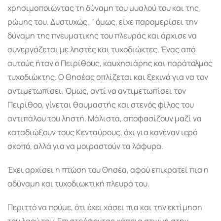
χρησιμοποιώντας τη δύναμη του μυαλού του και της
ρώμης του. Δυστυχώς, ΄όμως, είχε παραμερίσει την
δύναμη της πνευματικής του πλευράς και άρχισε να
συνεργάζεται με ληστές και τυχοδιώκτες. Ένας από
αυτούς ήταν ο Πειρίθους, καυχησιάρης και παράτολμος
τυχοδιώκτης. Ο Θησέας οπλίζεται και ξεκινά για να τον
αντιμετωπίσει. Όμως, αντί να αντιμετωπίσει τον
Πειρίθοο, γίνεται θαυμαστής και στενός φίλος του
αντιπάλου του ληστή. Μάλιστα, αποφασίζουν μαζί να
καταδιώξουν τους Κενταύρους, όχι για κανέναν ιερό
σκοπό, αλλά για να μοιραστούν τα λάφυρα.
Έχει αρχίσει η πτώση του Θησέα, αφού επικρατεί πια η
αδύναμη και τυχοδιωκτική πλευρά του.
Περιττό να πούμε, ότι έχει χάσει πια και την εκτίμηση
του λαού του. Επιστρέφοντας κάποια στιγμή στην