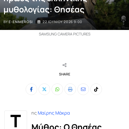
μυθολογίας: Θησέας
BY
E-ENIMEROSI
22 ΙΟΥΝΊΟΥ 2026 9:00
SAMSUNG CAMERA PICTURES
SHARE
Whatsapp
Print
Share
Tiktok
via
Email
Τ
ης
Μαίρης Μάκρα
Μύθος: Ο Θησέας