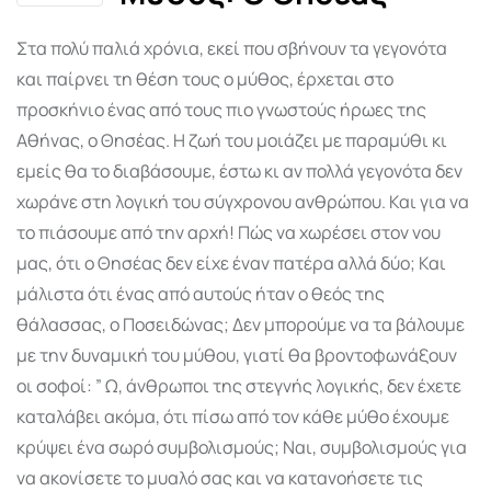
Στα πολύ παλιά χρόνια, εκεί που σβήνουν τα γεγονότα
και παίρνει τη θέση τους ο μύθος, έρχεται στο
προσκήνιο ένας από τους πιο γνωστούς ήρωες της
Αθήνας, ο Θησέας. Η ζωή του μοιάζει με παραμύθι κι
εμείς θα το διαβάσουμε, έστω κι αν πολλά γεγονότα δεν
χωράνε στη λογική του σύγχρονου ανθρώπου. Και για να
το πιάσουμε από την αρχή! Πώς να χωρέσει στον νου
μας, ότι ο Θησέας δεν είχε έναν πατέρα αλλά δύο; Και
μάλιστα ότι ένας από αυτούς ήταν ο θεός της
θάλασσας, ο Ποσειδώνας; Δεν μπορούμε να τα βάλουμε
με την δυναμική του μύθου, γιατί θα βροντοφωνάξουν
οι σοφοί: ” Ω, άνθρωποι της στεγνής λογικής, δεν έχετε
καταλάβει ακόμα, ότι πίσω από τον κάθε μύθο έχουμε
κρύψει ένα σωρό συμβολισμούς; Ναι, συμβολισμούς για
να ακονίσετε το μυαλό σας και να κατανοήσετε τις