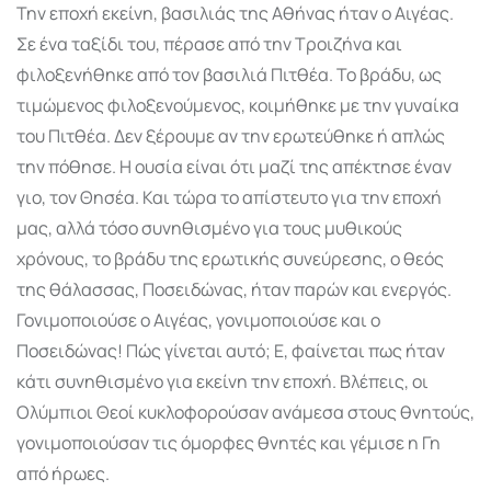
Την εποχή εκείνη, βασιλιάς της Αθήνας ήταν ο Αιγέας.
Σε ένα ταξίδι του, πέρασε από την Τροιζήνα και
φιλοξενήθηκε από τον βασιλιά Πιτθέα. Το βράδυ, ως
τιμώμενος φιλοξενούμενος, κοιμήθηκε με την γυναίκα
του Πιτθέα. Δεν ξέρουμε αν την ερωτεύθηκε ή απλώς
την πόθησε. Η ουσία είναι ότι μαζί της απέκτησε έναν
γιο, τον Θησέα. Και τώρα το απίστευτο για την εποχή
μας, αλλά τόσο συνηθισμένο για τους μυθικούς
χρόνους, το βράδυ της ερωτικής συνεύρεσης, ο θεός
της θάλασσας, Ποσειδώνας, ήταν παρών και ενεργός.
Γονιμοποιούσε ο Αιγέας, γονιμοποιούσε και ο
Ποσειδώνας! Πώς γίνεται αυτό; Ε, φαίνεται πως ήταν
κάτι συνηθισμένο για εκείνη την εποχή. Βλέπεις, οι
Ολύμπιοι Θεοί κυκλοφορούσαν ανάμεσα στους θνητούς,
γονιμοποιούσαν τις όμορφες θνητές και γέμισε η Γη
από ήρωες.