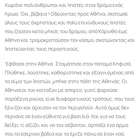
Χωράνε παλιάνθρωποι και ληστές στον δρόμο ενός
ήρωα; Όχι, βέβαια ! Οδεύοντας προς Αθήνα, σκότωσε
όλους τους άχρηστους και πολύ επικίνδυνους ληστές
που ζούσαν κατά μήκος του δρόμου, από Κόρινθο έως
Αθήνα και τρομοκρατούσαν τον κόσμο, σκοτώνοντας και
ληστεύοντας τους περαστικούς.
‘Εφθασε στην Αθήνα. Σταμάτησε στον ποταμό Κηφισό.
Πλύθηκε, λούστηκε, καθαρίστηκε και εξαγνισμένος από
το αίμα των ληστών, μπήκε στην πόλη της Αθηνάς. Οι
Αθηναίοι τον κοίταξαν με απορία, γιατί φορούσε
παράξενα ρούχα, είχε διαφορετικούς τρόπους, που τους
ξένιζαν και άρχισαν να τον περιγελούν. Αυτά όμως δεν
περνάνε σε έναν εύθικτο γιο βασιλιά. Και για να τους
δείξει τί αξίζει και να τον σέβονται, άρπαξε ένα άρμα
που το έσερναν βόδια και το έριξε πάνω σε έναν ναό,