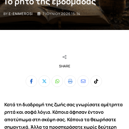
Το ρητό της εβδομάδας
BY
E-ENIMEROSI
7 ΙΟΥΝΊΟΥ 2026 15:14
SHARE
Whatsapp
Print
Share
Tiktok
via
Email
Κατά τη διαδρομή της ζωής σας γνωρίσατε αμέτρητα
ρητά και σοφά λόγια. Κάποια άφησαν έντονο
αποτύπωμα στη σκέψη σας. Κάποια τα θεωρήσατε
σημαντικά. Άλλα τα προσπεράσατε χωρίς δεύτερη