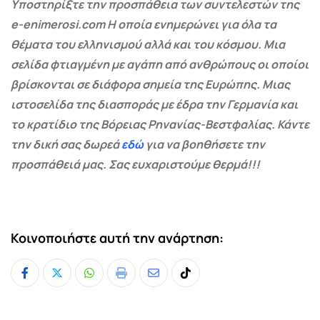
Υποστηρίξτε την προσπάθεια των συντελεστών της
e-enimerosi.com Η οποία ενημερώνει για όλα τα
θέματα του ελληνισμού αλλά και του κόσμου. Μια
σελίδα φτιαγμένη με αγάπη από ανθρώπους οι οποίοι
βρίσκονται σε διάφορα σημεία της Ευρώπης. Μιας
ιστοσελίδα της διασποράς με έδρα την Γερμανία και
το κρατίδιο της Βόρειας Ρηνανίας-Βεστφαλίας. Κάντε
την δική σας δωρεά
εδώ
για να βοηθήσετε την
προσπάθειά μας. Σας ευχαριστούμε θερμά!!!
Κοινοποιήστε αυτή την ανάρτηση:
Whatsapp
Print
Share
Tiktok
via