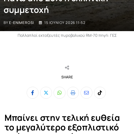
συμμετοχή
BY
E-ENIMEROSI
15 ΙΟΥΝΊΟΥ 2026 11:52
Πολλαπλοί εκτοξευτές πυροβολικού RM-70 πηγή: ΓΕΣ
SHARE
Whatsapp
Print
Share
Tiktok
via
Email
Μπαίνει στην τελική ευθεία
το μεγαλύτερο εξοπλιστικό