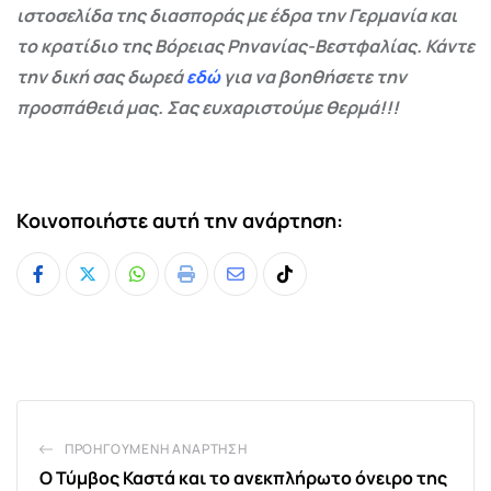
ιστοσελίδα της διασποράς με έδρα την Γερμανία και
το κρατίδιο της Βόρειας Ρηνανίας-Βεστφαλίας. Κάντε
την δική σας δωρεά
εδώ
για να βοηθήσετε την
προσπάθειά μας. Σας ευχαριστούμε θερμά!!!
Κοινοποιήστε αυτή την ανάρτηση:
Whatsapp
Print
Share
Tiktok
via
Email
ΠΡΟΗΓΟΎΜΕΝΗ ΑΝΆΡΤΗΣΗ
Ο Τύμβος Καστά και το ανεκπλήρωτο όνειρο της