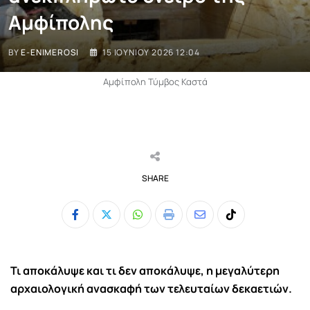
Αμφίπολης
BY
E-ENIMEROSI
15 ΙΟΥΝΊΟΥ 2026 12:04
Αμφίπολη Τύμβος Καστά
SHARE
Whatsapp
Print
Share
Tiktok
via
Email
Τι αποκάλυψε και τι δεν αποκάλυψε, η μεγαλύτερη
αρχαιολογική ανασκαφή των τελευταίων δεκαετιών.