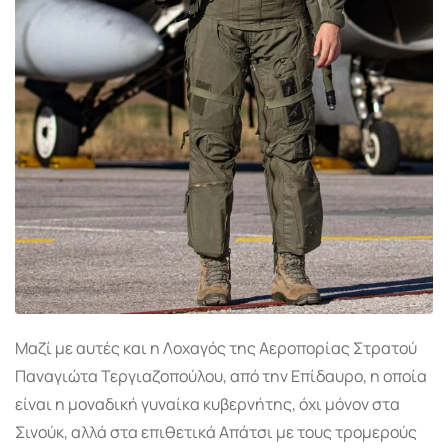
Μαζί με αυτές και η Λοχαγός της Αεροπορίας Στρατού
Παναγιώτα Τεργιαζοπούλου, από την Επίδαυρο, η οποία
είναι η μοναδική γυναίκα κυβερνήτης, όχι μόνον στα
Σινούκ, αλλά στα επιθετικά Απάτσι με τους τρομερούς