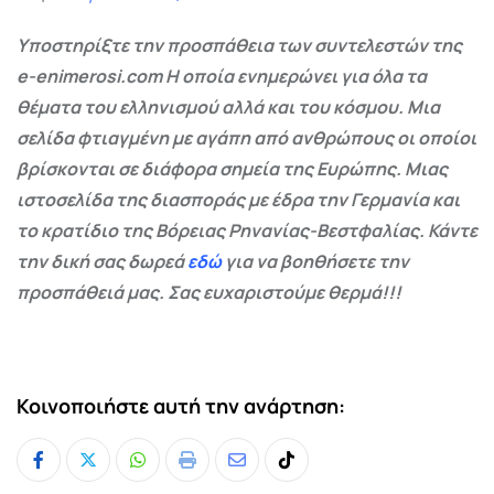
Υποστηρίξτε την προσπάθεια των συντελεστών της
e-enimerosi.com Η οποία ενημερώνει για όλα τα
θέματα του ελληνισμού αλλά και του κόσμου. Μια
σελίδα φτιαγμένη με αγάπη από ανθρώπους οι οποίοι
βρίσκονται σε διάφορα σημεία της Ευρώπης. Μιας
ιστοσελίδα της διασποράς με έδρα την Γερμανία και
το κρατίδιο της Βόρειας Ρηνανίας-Βεστφαλίας. Κάντε
την δική σας δωρεά
εδώ
για να βοηθήσετε την
προσπάθειά μας. Σας ευχαριστούμε θερμά!!!
Κοινοποιήστε αυτή την ανάρτηση:
Whatsapp
Print
Share
Tiktok