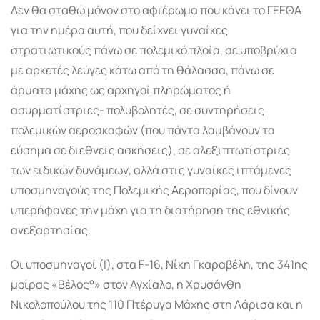
Δεν θα σταθώ μόνον στο αφιέρωμα που κάνει το ΓΕΕΘΑ
για την ημέρα αυτή, που δείχνει γυναίκες
στρατιωτικούς πάνω σε πολεμικό πλοία, σε υποβρύχια
με αρκετές λεύγες κάτω από τη θάλασσα, πάνω σε
άρματα μάχης ως αρχηγοί πληρώματος ή
ασυρματίστριες- πολυβολητές, σε συντηρήσεις
πολεμικών αεροσκαφών (που πάντα λαμβάνουν τα
εύσημα σε διεθνείς ασκήσεις), σε αλεξιπτωτίστριες
των ειδικών δυνάμεων, αλλά στις γυναίκες ιπτάμενες
υποσμηναγούς της Πολεμικής Αεροπορίας, που δίνουν
υπερήφανες την μάχη για τη διατήρηση της εθνικής
ανεξαρτησίας.
Οι υποσμηναγοί (Ι), στα F-16, Νίκη Γκαραβέλη, της 341ης
μοίρας «Βέλος°» στον Αγχίαλο, η Χρυσάνθη
Νικολοπούλου της 110 Πτέρυγα Μάχης στη Λάρισα και η