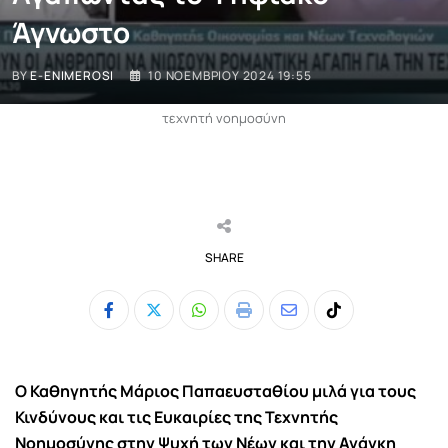
Άγνωστο
BY
E-ENIMEROSI
10 ΝΟΕΜΒΡΊΟΥ 2024 19:55
τεχνητή νοημοσύνη
SHARE
Whatsapp
Print
Share
Tiktok
via
Email
Ο Καθηγητής Μάριος Παπαευσταθίου μιλά για τους
Κινδύνους και τις Ευκαιρίες της Τεχνητής
Νοημοσύνης στην Ψυχή των Νέων και την Ανάγκη