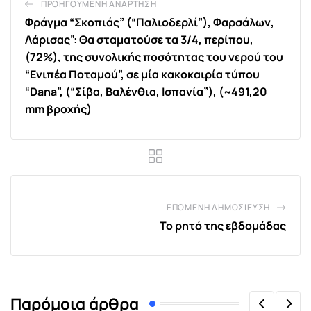
ΠΡΟΗΓΟΎΜΕΝΗ ΑΝΆΡΤΗΣΗ
Φράγμα “Σκοπιάς” (“Παλιοδερλί”), Φαρσάλων,
Λάρισας”: Θα σταματούσε τα 3/4, περίπου,
(72%), της συνολικής ποσότητας του νερού του
“Ενιπέα Ποταμού”, σε μία κακοκαιρία τύπου
“Dana”, (“Σίβα, Βαλένθια, Ισπανία”), (~491,20
mm βροχής)
ΕΠΌΜΕΝΗ ΔΗΜΟΣΊΕΥΣΗ
Το ρητό της εβδομάδας
Παρόμοια άρθρα