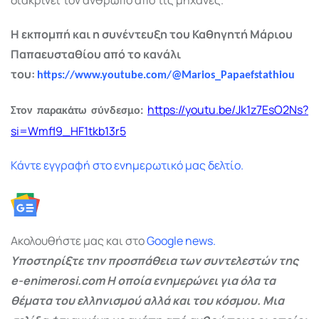
Η εκπομπή και η συνέντευξη του Καθηγητή Μάριου
Παπαευσταθίου από το κανάλι
του:
https://www.youtube.com/@Marios_Papaefstathiou
https://youtu.be/Jk1z7EsO2Ns?
Στον παρακάτω σύνδεσμο:
si=Wmfl9_HF1tkb13r5
Κάντε εγγραφή στο ενημερωτικό μας δελτίο.
Ακολουθήστε μας και στο
Google
news.
Υποστηρίξτε την προσπάθεια των συντελεστών της
e-enimerosi.com Η οποία ενημερώνει για όλα τα
θέματα του ελληνισμού αλλά και του κόσμου. Μια