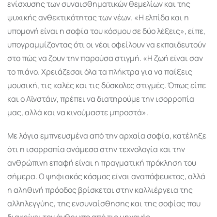
ενίσχυσης των συναισθηματικών θεμελίων και της
ψυχικής ανθεκτικότητας των νέων. «Η ελπίδα και η
υπομονή είναι η σοφία του κόσμου σε δύο λέξεις», είπε,
υπογραμμίζοντας ότι οι νέοι οφείλουν να εκπαιδευτούν
στο πώς να ζουν την παρούσα στιγμή. «Η ζωή είναι σαν
το πιάνο. Χρειάζεσαι όλα τα πλήκτρα για να παίξεις
μουσική, τις καλές και τις δύσκολες στιγμές. Όπως είπε
και ο Αϊνστάιν, πρέπει να διατηρούμε την ισορροπία
μας, αλλά και να κινούμαστε μπροστά».
Με λόγια εμπνευσμένα από την αρχαία σοφία, κατέληξε
ότι η ισορροπία ανάμεσα στην τεχνολογία και την
ανθρώπινη επαφή είναι η πραγματική πρόκληση του
σήμερα. Ο ψηφιακός κόσμος είναι αναπόφευκτος, αλλά
η αληθινή πρόοδος βρίσκεται στην καλλιέργεια της
αλληλεγγύης, της ενσυναίσθησης και της σοφίας που
διακρίνει τον άνθρωπο από τις μηχανές.