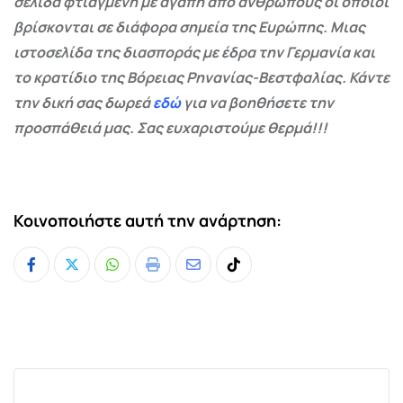
σελίδα φτιαγμένη με αγάπη από ανθρώπους οι οποίοι
βρίσκονται σε διάφορα σημεία της Ευρώπης. Μιας
ιστοσελίδα της διασποράς με έδρα την Γερμανία και
το κρατίδιο της Βόρειας Ρηνανίας-Βεστφαλίας. Κάντε
την δική σας δωρεά
εδώ
για να βοηθήσετε την
προσπάθειά μας. Σας ευχαριστούμε θερμά!!!
Κοινοποιήστε αυτή την ανάρτηση:
Whatsapp
Print
Share
Tiktok
via
Email