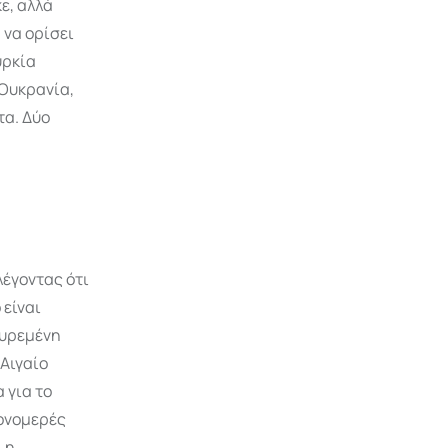
ε, αλλά
 να ορίσει
υρκία
 Ουκρανία,
τα. Δύο
έγοντας ότι
 είναι
σουρεμένη
 Αιγαίο
 για το
μονομερές
 η