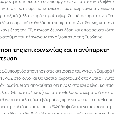
υ μόνιμη υπηρεσιακή υφυπουργό δείχνει ότι το αντιλήφθηκ
Την ίδια ώρα η ευρωπαϊκή ένωση, που υποχρεώνει την Ελλάδα
ροταξικό (αλλιώς πρόστιμο), σφυρίζει αδιάφορα όταν η Το
 κλέψει ευρωπαϊκή θαλάσσια επικράτεια. Αντιθέτως, για την
ι καν μέλος της ΕΕ, η ένωση δείχνει ζέση και αποφασιστικότη
ύο σταθμά που πληγώνουν την αξιοπιστία της Ευρώπης.
ηση της επικοινωνίας και η ανύπαρκτη
ίτευση
ρωθυπουργός απάντησε στις αιτιάσεις του Αντώνη Σαμαρά λ
ει ΑΟΖ στο Ιόνιο και θαλάσσιο χωροταξικό στο Αιγαίο». Αυτό
 όχι ουσία. Διότι αποκρύπτει ότι η ΑΟΖ στο Ιόνιο είναι κουτ
ταλίας (θέματα αλιείας) και ότι το θαλάσσιο χωροταξικό στο
 6 ναυτικά μίλια, δύο εβδομάδες πριν εκπνεύσει η προθεσμία
όστιμο. Ακόμα και τώρα, η Ελλάδα φοβάται να ασκήσει το 
 της δίνει το διεθνές δίκαιο και το ευρωπαϊκό κεκτημένο. Και