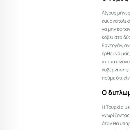
Λίγους μήνες
και ανατολικ
να μην έφταν
κόβει στα δύ
Ερντογάν, αν
έρθει να μας
κτηματολόγιο
κυβέρνησης:
πούμε ότι είνα
Ο διπλω
Η Τουρκία με
γνωρίζοντας 
όταν θα υπάρ