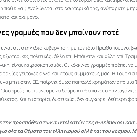
η πού είναι; Αναλώνεται στα εσωτερικά της, ανύπαρκτη μπρ
ατα και όχι μόνο.
νες γραμμές που δεν μπαίνουν ποτέ
 είναι ότι στην ίδια κυβέρνηση, με τον ίδιο Πρωθυπουργό, β
 εξωτερικές πολιτικές: άλλη επί Μπάιντεν και άλλη επί Τραμ
γική, είναι καιροσκοπισμός. Οι κόκκινες γραμμές πρέπει να 
αραξίες γείτονες αλλά και στους συμμάχους μας. Η Τουρκία 
 να μπει στην ΕΕ, παίρνει όμως πακτωλό χρημάτων από μια
 Όσο εμείς περιμένουμε να δούμε «τι θα κάνει ο Ερντογάν», 
εκτος. Και η ιστορία, δυστυχώς, δεν συγχωρεί δεύτερη φο
 την προσπάθεια των συντελεστών της e-enimerosi.com 
για όλα τα θέματα του ελληνισμού αλλά και του κόσμου. Μ