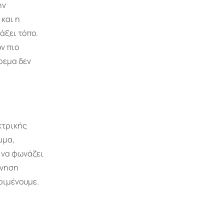
ην
 και η
άξει τόπο.
ν πιο
ρεμα δεν
κτρικής
μμα,
 να φωνάζει
ρνηση
ριμένουμε.