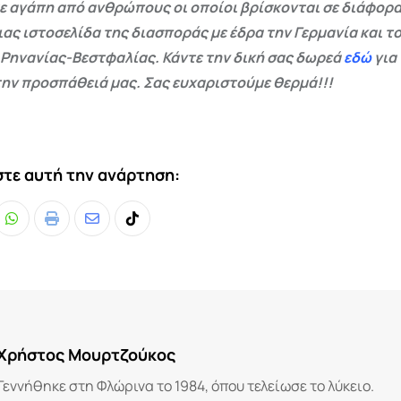
ε αγάπη από ανθρώπους οι οποίοι βρίσκονται σε διάφορα
ας ιστοσελίδα της διασποράς με έδρα την Γερμανία και το
 Ρηνανίας-Βεστφαλίας. Κάντε την δική σας δωρεά
εδώ
για
ην προσπάθειά μας. Σας ευχαριστούμε θερμά!!!
τε αυτή την ανάρτηση:
Whatsapp
Print
Share
Tiktok
via
Email
Χρήστος Μουρτζούκος
Γεννήθηκε στη Φλώρινα το 1984, όπου τελείωσε το λύκειο.