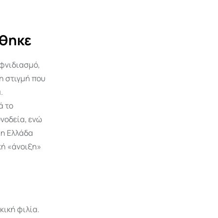
ήθηκε
ιφνιδιασμό,
η στιγμή που
.
ά το
υνοδεία, ενώ
 η Ελλάδα
κή «άνοιξη»
ική φιλία.