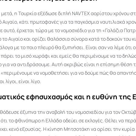
 μετά, η Τουρκία εξέδωσε διπλή NAVTEX αορίστου χρόνου στ
ό Αιγαίο, κάτι πρωτοφανές για τα παγκόσμια ναυτιλιακά χρον
ε αυτό, έρχεται τώρα με το νομοσχέδιο για τη «Γαλάζια Πατρ
ο το Αιγαίο και ορίζει θαλάσσια σύνορα κατά το δοκούν του κ
άλογα με το ποιο πλευρό θα ξυπνήσει. Είναι σαν να λέμε ότι 
 πάρει το μισό χωράφι και εμείς θα περιμένουμε να το δηλώ
 για να αντιδράσουμε. Αυτή ακριβώς είναι η επίσημη θέση 
 «περιμένουμε να νομοθετήσει για να δούμε πώς θα απαντήσ
ι λίγοι, είναι λίγο.
ματικός εφησυχασμός και η ευθύνη της
θόδευσε έξυπνα την αναβολή του νομοσχεδίου για τον Οκτώβ
ότι το φθινόπωρο η Ελλάδα οδεύει σε εκλογές. Θέλει να περά
χει κενό εξουσίας. Η κίνηση Μητσοτάκη να ορίσει την κυρί