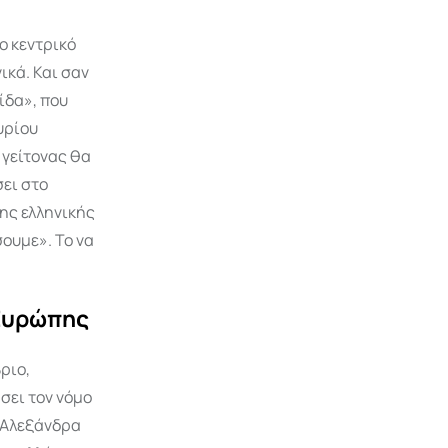
ο κεντρικό
ικά. Και σαν
ίδα», που
υρίου
ο γείτονας θα
σει στο
της ελληνικής
ουμε». Το να
 Ευρώπης
ριο,
σει τον νόμο
α Αλεξάνδρα