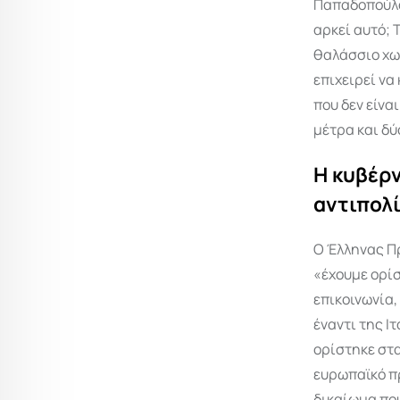
Παπαδοπούλο
αρκεί αυτό; 
θαλάσσιο χω
επιχειρεί να
που δεν είνα
μέτρα και δ
Η κυβέρν
αντιπολ
Ο Έλληνας Π
«έχουμε ορίσ
επικοινωνία,
έναντι της Ι
ορίστηκε στα
ευρωπαϊκό πρ
δικαίωμα που