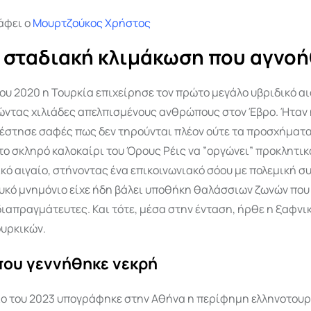
άφει ο
Μουρτζούκος Χρήστος
 σταδιακή κλιμάκωση που αγνο
ου 2020 η Τουρκία επιχείρησε τον πρώτο μεγάλο υβριδικό α
ώντας χιλιάδες απελπισμένους ανθρώπους στον Έβρο. Ήταν 
τέστησε σαφές πως δεν τηρούνται πλέον ούτε τα προσχήματα
ο σκληρό καλοκαίρι του Όρους Ρέις να ”οργώνει” προκλητικ
κό αιγαίο, στήνοντας ένα επικοινωνιακό σόου με πολεμική σ
υκό μνημόνιο είχε ήδη βάλει υποθήκη θαλάσσιων ζωνών που
απραγμάτευτες. Και τότε, μέσα στην ένταση, ήρθε η ξαφνι
ουρκικών.
που γεννήθηκε νεκρή
ιο του 2023 υπογράφηκε στην Αθήνα η περίφημη ελληνοτουρκ