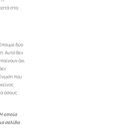
οστά στα
λέπουμε δύο
π. Αυτό δεν
μπαίνουν όχι
δεν
 Ένωση που
εκείνος
ρά όσους
Η οποία
ια σελίδα