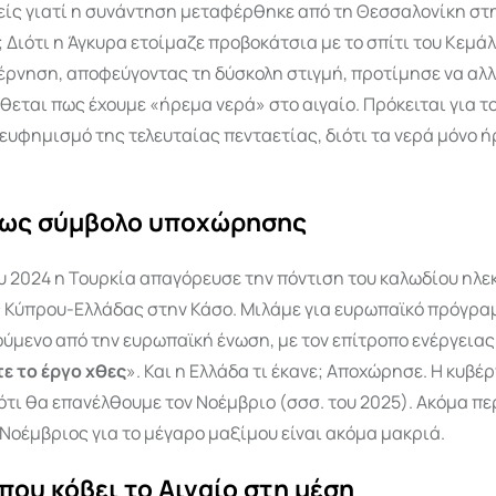
είς γιατί η συνάντηση μεταφέρθηκε από τη Θεσσαλονίκη στ
Διότι η Άγκυρα ετοίμαζε προβοκάτσια με το σπίτι του Κεμάλ
έρνηση, αποφεύγοντας τη δύσκολη στιγμή, προτίμησε να αλλ
θεται πως έχουμε «ήρεμα νερά» στο αιγαίο. Πρόκειται για το
ευφημισμό της τελευταίας πενταετίας, διότι τα νερά μόνο ή
 ως σύμβολο υποχώρησης
ου 2024 η Τουρκία απαγόρευσε την πόντιση του καλωδίου ηλε
 Κύπρου-Ελλάδας στην Κάσο. Μιλάμε για ευρωπαϊκό πρόγρα
ύμενο από την ευρωπαϊκή ένωση, με τον επίτροπο ενέργειας
 το έργο χθες
». Και η Ελλάδα τι έκανε; Αποχώρησε. Η κυβέ
τι θα επανέλθουμε τον Νοέμβριο (σσσ. του 2025). Ακόμα πε
οέμβριος για το μέγαρο μαξίμου είναι ακόμα μακριά.
που κόβει το Αιγαίο στη μέση