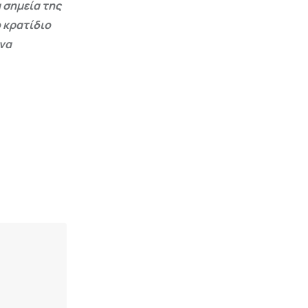
 σημεία της
 κρατίδιο
 να