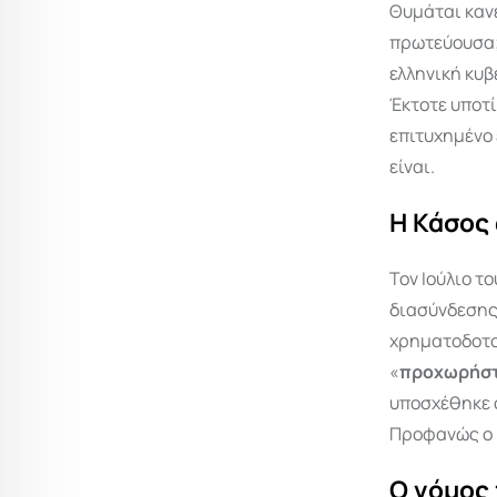
Θυμάται καν
πρωτεύουσα; 
ελληνική κυβ
Έκτοτε υποτί
επιτυχημένο 
είναι.
Η Κάσος
Τον Ιούλιο τ
διασύνδεσης
χρηματοδοτο
«
προχωρήστε
υποσχέθηκε ό
Προφανώς ο Ν
Ο νόμος 