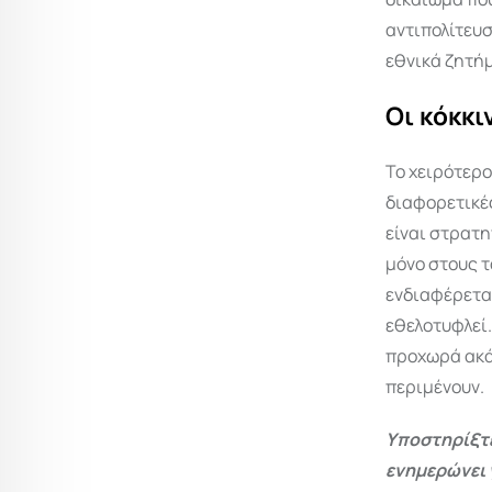
αντιπολίτευσ
εθνικά ζητήμ
Οι κόκκι
Το χειρότερο
διαφορετικές
είναι στρατη
μόνο στους τ
ενδιαφέρεται
εθελοτυφλεί.
προχωρά ακάθ
περιμένουν.
Υποστηρίξτε
ενημερώνει 