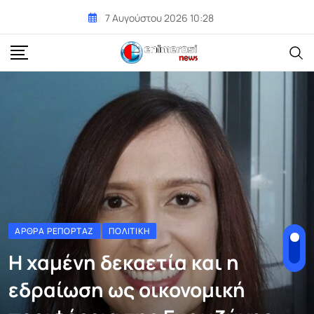
Skip
7 Αυγούστου 2026 10:28
to
content
ΆΡΘΡΑ ΡΕΠΟΡΤΆΖ
ΠΟΛΙΤΙΚΉ
Η χαμένη δεκαετία και η
εδραίωση ως οικονομική