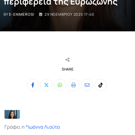
περιφέρεια της Ευρωζώνης
BY
E-ENIMEROSI
29 ΝΟΕΜΒΡΊΟΥ 2025 17:40
SHARE
Whatsapp
Print
Share
Tiktok
via
Email
Γράφει η
*Ιωάννα Λιούτα