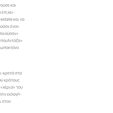
γούσε και
 επιχει­
estate και να
ούσαν έναν
­ποιούσαν»
«μπουλντόζα»
ρωποκτόνο
ι κρατά στα
τού κράτους
 «χέρια» του
 την εκλογή-
ι στον