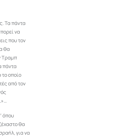
ς. Τα πάντα
μπορεί να
εις που τον
λα θα
ν Τραμπ
α πάντα
 το οποίο
τές από τον
νός
ι»…
’ όπου
ξέχαστο θα
σραήλ, για να