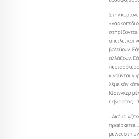
Στην κυριολε
«ναρκοπέδιο»
στηρίζονται 
απειλεί και 
βολεύουν. Εά
αλλάξουν. Εά
περισσότερο 
κινούνται γύ
λέμε εάν κάπ
Κίσινγκερ μέ
εκβιαστής …
…Ακόμα «ζέχν
προέρχεται 
μείνει στη μ