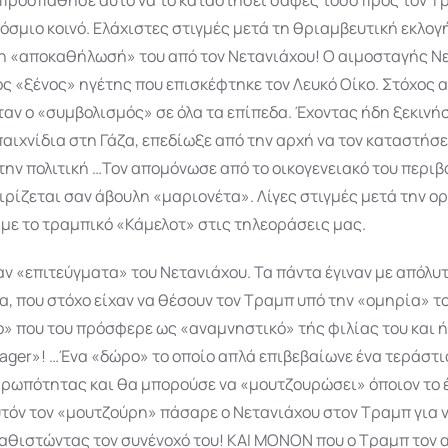
όσμιο κοινό. Ελάχιστες στιγμές μετά τη θριαμβευτική εκλογ
η «αποκαθήλωσή» του από τον Νετανιάχου! Ο αιμοσταγής Ν
ς «ξένος» ηγέτης που επισκέφτηκε τον Λευκό Οίκο. Στόχος 
αν ο «συμβολισμός» σε όλα τα επίπεδα. Έχοντας ήδη ξεκινήσ
αιχνίδια στη Γάζα, επεδίωξε από την αρχή να τον καταστήσ
 την πολιτική …Τον απομόνωσε από το οικογενειακό του περιβ
ειρίζεται σαν άβουλη «μαριονέτα». Λίγες στιγμές μετά την ο
με το τραμπικό «Κάμελοτ» στις τηλεοράσεις μας.
ν «επιτεύγματα» του Νετανιάχου. Τα πάντα έγιναν με απόλυ
, που στόχο είχαν να θέσουν τον Τραμπ υπό την «ομηρία» τ
» που του πρόσφερε ως «αναμνηστικό» τής φιλίας του και ή
ager»! …Ένα «δώρο» το οποίο απλά επιβεβαίωνε ένα τεράστι
θρωπότητας και θα μπορούσε να «μουτζουρώσει» όποιον το 
υτόν τον «μουτζούρη» πάσαρε ο Νετανιάχου στον Τραμπ για ν
καθιστώντας τον συνένοχό του! ΚΑΙ ΜΟΝΟΝ που ο Τραμπ τον 