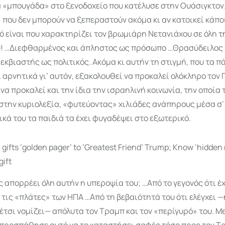
 «μπουγάδα» στο ξενοδοχείο που κατέλυσε στην Ουάσιγκτον.
που δεν μπορούν να ξεπεραστούν ακόμα κι αν κατοικεί κάπο
ό είναι που χαρακτηρίζει τον βρωμιάρη Νετανιάχου σε όλη τ
υ! …Διεφθαρμένος και άπληστος ως πρόσωπο …Θρασύδειλος 
εκβιαστής ως πολιτικός. Ακόμα κι αυτήν τη στιγμή, που τα π
 αρνητικά γι’ αυτόν, εξακολουθεί να προκαλεί ολόκληρο τον 
να προκαλεί και την ίδια την ισραηλινή κοινωνία, την οποία 
την κυριολεξία, «φυτεύοντας» χιλιάδες ανάπηρους μέσα σ’ 
ικά του τα παιδιά τα έχει φυγαδέψει στο εξωτερικό.
 απορρέει όλη αυτήν η υπεροψία του; …Από το γεγονός ότι έχ
τις «πλάτες» των ΗΠΑ …Από τη βεβαιότητά του ότι ελέγχει —
έτσι νομίζει— απόλυτα τον Τραμπ και τον «περίγυρό» του. Με
προσπάθησε αυτό να το καταστήσει σαφές τόσο προς τον Τρ