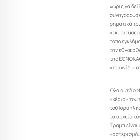
χωρίς να δεί
συνηγορούσε 
ρηματικά του
«εκμαιεύσει
τόπο εγκλήμα
την εθνοκάθα
τής ΕΘΝΟΚΑΘ
«παιχνίδι» σ
Όλα αυτά ο Ν
«χέρια» του 
τού Ισραήλ κ
τα αρχεία τό
Τραμπ είναι 
«αστερισμό» 