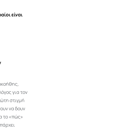
αίοι είναι
ν
κακοήθης,
λόγος για τον
ρώτη στιγμή
ουν να δουν
ια το «πώς»
υπάρχει