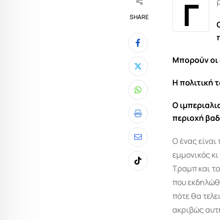
Γ
SHARE
Μπορούν οι 
Η πολιτική 
Whatsapp
Ο ιμπεριαλι
περιοχή βαδ
Print
Ο ένας είναι
Share
εμμονικός κι
via
Tiktok
Τραμπ και το
Email
που εκδηλώθη
πότε θα τελε
ακριβώς αυτή