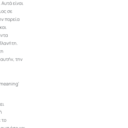
 Αυτά είναι
ιος σε
ην πορεία
και
άντα
Πλανήτη.
τη
αυτήν, την
ει
ή
 το
αμπ όσο και