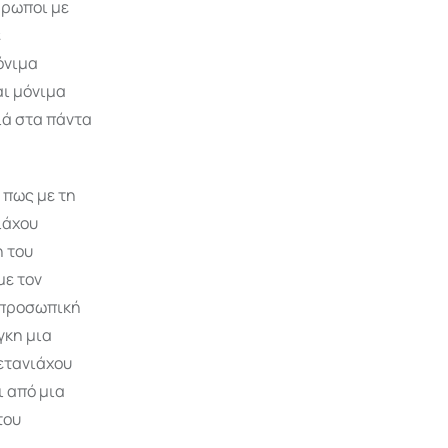
θρωποι με
ε
όνιμα
αι μόνιμα
ιά στα πάντα
ι πως με τη
ιάχου
η του
με τον
 προσωπική
γκη μια
Νετανιάχου
ι από μια
του