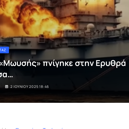
ΤΆΖ
 «Μωυσής» πνίγηκε στην Ερυθρά
σα…
I
2 ΙΟΥΝΊΟΥ 2025 18:46