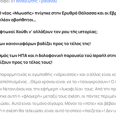
ράφει ο
Παναγιώτης Τραϊανού
Ο νέος «Μωυσής» πνίγηκε στην Ερυθρά Θάλασσα και οι Εβρ
πλέον αβοήθητοι…
φτωχοί Χούθι ν’ αλλάξουν τον ρου τής ιστορίας;
των κανονιοφόρων βαδίζει προς το τέλος της!
σμός των ΗΠΑ και η δολοφονική παρουσία τού Ισραήλ στη
ίζουν προς το τέλος τους!
 παρορμητικός κι εγωπαθής «νάρκισσος» και ο άλλος είναι 
 απελπισμένος …Θέμα χρόνου είναι να τα «τσουγκρίσουν»! Ο 
ν Νετανιάχου και την εφήμερη «λυκοφιλία» τους. Από την π
κε αυτή η «φλογερή» μεταξύ τους σχέση, οι πάντες περιμέν
ιώσει. Αυτό είναι το μόνο σίγουρο. Μόνον το «πότε» και βέβα
 η σχέση θα τελειώσει είναι αυτό το οποίο «παίζεται»! Δεν 