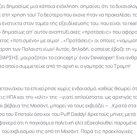
ξει δημοσίως μια κάποια ενόχληση, σημαίνει ότι το δικαιολο
στη χρήση του! Το δεύτερο που έκανε ήταν να προκαλέσει τα
 ένστικτα στον τομέα τής εξειδίκευσής του, που είναι το real 
» δημοσίως απ’ αυτόν αναπτυξιακές «προτάσεις» που αφορ
τος «ποτισμένο» με αίμα! …«Προτάσεις» οι οποίες «νομιμο
ρση των Παλαιστι­νίων! Αυτός, δηλαδή, ο οποίος έβαζε τη 
ΑΡΣΗΣ, μοιραζόταν το concept μ’ έναν Developer! Ένα ανθ
το οποίο συμμετείχε από τη αρχή κι ο γαμπρός τού Τραμπ!
ετανιάχου τα επιχείρησε χωρίς ενδοιασμό, καθώς θεωρεί ότ
τις ΗΠΑ και την «ελίτ» της —γιατί απλούστατα, ως αρχηγός 
αι βέβαια της Μοσάντ, μπορεί να τους εκβιάζει— …Κρατά στα
σο του Έπσταϊν όσο και του Puff Daddy! Αρκετούς μήνες μετά
φανερό ότι η παγκόσμια πολιτική ελίτ εξακολουθεί παραμένε
τού εκβιασμού της από τη Μοσάντ. Παρά τις προεκλογικές