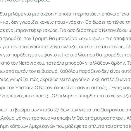
ξία μιλάμε για μια σχέση η οποία «περπατάει» επάνω σ’ ένα
 και δεν γνωρίζει κανείς ποια «νάρκη» θα δώσει το τέλος τη
σε ένα μπραντεφέρ ισχύος. Για όσο διάστημα ο Νετανιάχου 
να τρομάζει τον Τραμπ, θα μπορεί να «εκμαιεύει» τις αποφάσ
ν για τον οποιον­δήποτε λόγο αλλάξει αυτή η σχέση ισχύος, ό
ν για παράδειγμα εμφανιστεί κάτι άλλο, που θα τρομάξει το
από τον Νετανιάχου, τότε όλα μπορούν ν’ αλλάξουν άρδην. Τ
ρω από αυτόν τον εκβιασμό. Καθόλου παράξενο δεν είναι αυτό
οιος γνωρίζει πώς ακριβώς λειτουργούν οι εκβιαστές Σιωνισ
χρι τον Έπσταϊν. Ο Νετανιάχου είναι σαν κι αυτούς …Ένας κοι
Ένας κοινός κακοποιός …Ολόκληρη η ύπαρξή του το «φωνάζε
ει» τη βρώμα των νταβατζήδων των γκέτο τής Ουκρανίας απ
…Ακόμα ψάχνει τρόπους να επωφεληθεί από μικροαπάτες …Α
νήμη κάποιων Αμερικανών που μάζεψε τα άπλυτά του από το Ι