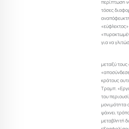
περίπτωση ν
τόσες διαφορ
αναπόφευκτη 
«εύφλεκτος» 
«πυρακτωμέν
για να γλιτώσ
μεταξύ τους 
«αποσύνδεσε»
κράτους αυτο
Τραμπ. «Εργ
του περιουσί
μονιμότητα σ
ψάχνει τρόπο
μεταβλητή δ
εξασφαλίσου