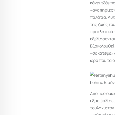
κάνει τζάμπα
«αναπηρίες» 
παλάτια. Αυτ
της ζωής το
προκλητικός 
εξελίσσονται
Εξακολουθεί 
«σακάτεψε» σ
ώρα που τα δ
Από πού όμως
εξασφαλίσει 
τουλάχιστον 
«καλημέρα» 