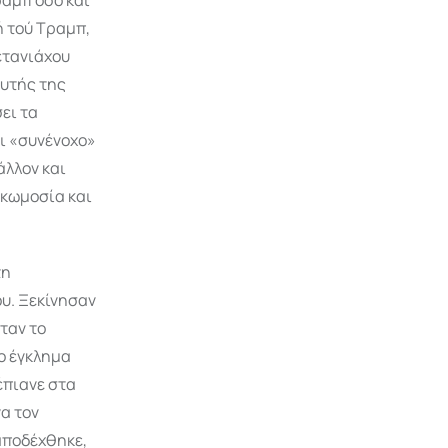
ή τού Τραμπ,
ετανιάχου
αυτής της
ει τα
ει «συνένοχο»
άλλον και
ρκωμοσία και
τη
ου. Ξεκίνησαν
ταν το
ο έγκλημα
έπιανε στα
α τον
αποδέχθηκε,