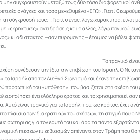
α μην συγκρουστούν μεταξύ τους δύο τόσο διαφορετικοί άν
ετικές ανάγκες και τόσο μεγεθυμένο «ΕΓΩ». Γιατί θεωρούμ
τη σύγκρουσή τους; …Γιατί ο ένας, λόγω χαρακτήρα, είναι μ
με «εκρηκτικές» αντιδράσεις και ο άλλος, λόγω πανι­κού, είν
ος» κι αδίστακτος —σαν πυρομανής— έτοιμος να βάλει φωτ
ει.
Το τραγικό είνα
σχέση συνέδεσαν την ίδια την επιβίωση του Ισραήλ. Ο Νεταν
 το Ισραήλ από τον Διεθνή Σιωνισμό και έκανε την επιβίωσ
ύ προσωπική του «υπόθεση», που βασίζεται στη σχέση του 
αλειοποίησε» ένα ολόκληρο κράτος και το χρησιμοποιεί σαν
α. Αυτό είναι τραγικό για το Ισραήλ, που, ως κράτος, έχει ανά
το πλαίσιο των διακρατικών του σχέσεων, τη στιγμή που ο 
υς σωτηρίας για τον εαυτό του και άρα τα πάντα εξαρτώντα
υναμική πιέσεων κι εκβιασμών απέναντι στον Τράμπ που θα 
ν ένα εφήμερο κέρδος.