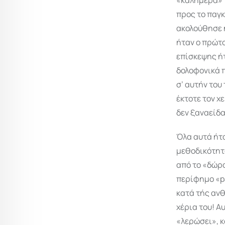
προς το παγκ
ακολούθησε 
ήταν ο πρώτο
επίσκεψης ήτ
δολοφονικά π
σ’ αυτήν του
έκτοτε τον χ
δεν ξαναείδα
Όλα αυτά ήτα
μεθοδικότητα
από το «δώρο
περίφημο «p
κατά τής αν
χέρια του! Α
«λερώσει», 