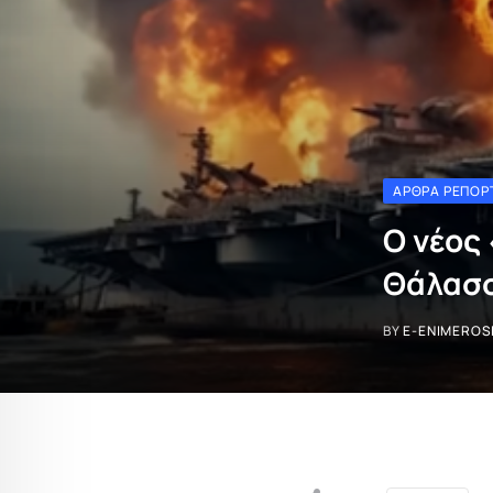
ΆΡΘΡΑ ΡΕΠΟΡ
Ο νέος
Θάλασ
BY
E-ENIMEROS