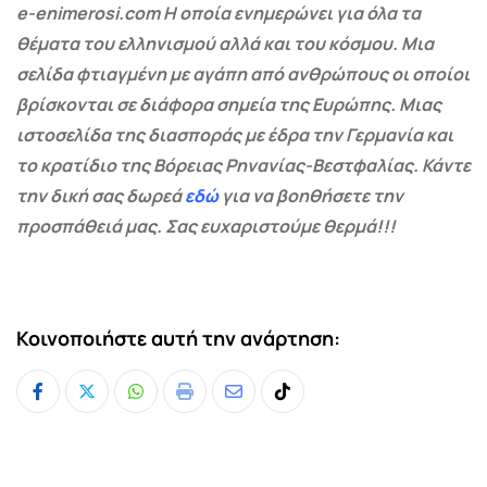
e-enimerosi.com Η οποία ενημερώνει για όλα τα
θέματα του ελληνισμού αλλά και του κόσμου. Μια
σελίδα φτιαγμένη με αγάπη από ανθρώπους οι οποίοι
βρίσκονται σε διάφορα σημεία της Ευρώπης. Μιας
ιστοσελίδα της διασποράς με έδρα την Γερμανία και
το κρατίδιο της Βόρειας Ρηνανίας-Βεστφαλίας. Κάντε
την δική σας δωρεά
εδώ
για να βοηθήσετε την
προσπάθειά μας. Σας ευχαριστούμε θερμά!!!
Κοινοποιήστε αυτή την ανάρτηση:
Whatsapp
Print
Share
Tiktok
via
Email