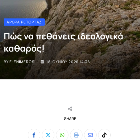
ΆΡΘΡΑ ΡΕΠΟΡΤΆΖ
Πώς να πεθάνεις ιδεολογικά
καθαρός!
BY
E-ENIMEROSI
18 ΙΟΥΝΊΟΥ 2026 14:36
SHARE
Whatsapp
Print
Share
Tiktok