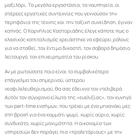
μαξιλάρι. Τα μεγάλα εργοστάσια, τα ναυπηγεία, οι
στέρεες εργατικές συντεχνίες που γεννούσαν την
περηφάνια της τέχνης και την ταξική συνείδηση, έγιναν
καπνός. Ο Κορνήλιος Καστοριάδης έλεγε κάποτε πως ο
κλασικός καπιταλισμός χρειάστηκε να εφεύρει ρόλους
για να σταθεί, τον έντιμο δικαστή, τον σοβαρό δημόσιο
λειτουργό, τον επιχειρηματία του ρίσκου.
Αν με ρωτούσατε ποιο είναι το συμβολικότερο
επάγγελμα του σημερινού, ύστερου
νεοφιλελευθερισμού, θα σας έδειχνα τον ντελιβερά.
Αυτόν τον σύγχρονο είλωτα της «ευελιξίας», τον κυνηγό
των part-time ενσήμων, που τρέχει με ένα μηχανάκι μες
στη βροχή για ένα κομμάτι ψωμί, χωρίς αύριο, χωρίς
συνδικάτο, χωρίς μονιμότητα. Η οικονομία των
υπηρεσιών δεν παράγει πια «προλετάριους» με την