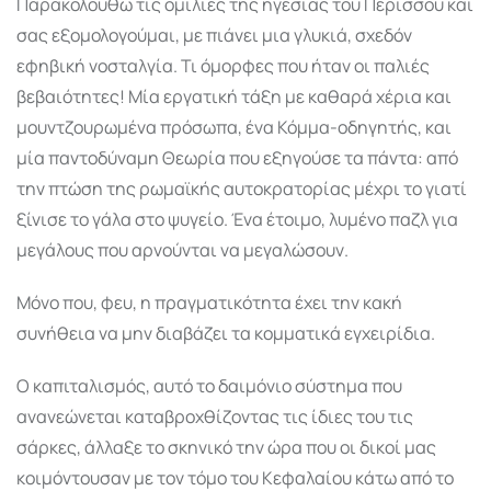
Παρακολουθώ τις ομιλίες της ηγεσίας του Περισσού και
σας εξομολογούμαι, με πιάνει μια γλυκιά, σχεδόν
εφηβική νοσταλγία. Τι όμορφες που ήταν οι παλιές
βεβαιότητες! Μία εργατική τάξη με καθαρά χέρια και
μουντζουρωμένα πρόσωπα, ένα Κόμμα-οδηγητής, και
μία παντοδύναμη Θεωρία που εξηγούσε τα πάντα: από
την πτώση της ρωμαϊκής αυτοκρατορίας μέχρι το γιατί
ξίνισε το γάλα στο ψυγείο. Ένα έτοιμο, λυμένο παζλ για
μεγάλους που αρνούνται να μεγαλώσουν.
Μόνο που, φευ, η πραγματικότητα έχει την κακή
συνήθεια να μην διαβάζει τα κομματικά εγχειρίδια.
Ο καπιταλισμός, αυτό το δαιμόνιο σύστημα που
ανανεώνεται καταβροχθίζοντας τις ίδιες του τις
σάρκες, άλλαξε το σκηνικό την ώρα που οι δικοί μας
κοιμόντουσαν με τον τόμο του Κεφαλαίου κάτω από το