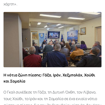
χάρτη».
Η νότια ζώνη πίεσης: Γάζα, Ιράν, Χεζμπολάχ, Χούθι
και Σομαλία
Ο Γκαλ συνέδεσε τη Γάζα, τη Δυτική Όχθη, τον Λίβανο,
τους Χούθι, το Ιράν και τη Σομαλία σε ένα ενιαίο νότιο