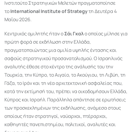
Ινστιτούτο Στρατηγικών Μελετών πραγματοποίησε
το
International Institute of Strategy
τη Δευτέρα 4
Μαΐου 2026.
Κεντρικός ομιλητής ήταν ο
Σάι Γκαλ
ο οποίος μίλησε για
πρώτη φορά σε εκδήλωση στην Ελλάδα,
πραγματοποιώντας μια ομιλία υψηλής έντασης και
σαφούς στρατηγικού προσανατολισμού. Ο Ισραηλινός
αναλυτής έθεσε στο κέντρο της ανάλυσής του την
Τουρκία, την Κύπρο, το Αιγαίο, το Ακούγιου, τη Λιβύη, τη
Γάζα, το Ιράν και τη νέα αρχιτεκτονική ασφαλείας που,
κατά την εκτίμησή του, πρέπει να οικοδομήσουν Ελλάδα,
Κύπρος και Ισραήλ. Παράλληλα απάντησε σε ερωτήσεις
των προσκεκλημένων της εκδήλωσης, ανάμεσα στους
οποίους ήταν στρατηγοί, ναύαρχοι, πτέραρχοι,
καθηγητές πανεπιστημίου, πολιτικοί, αναλυτές και