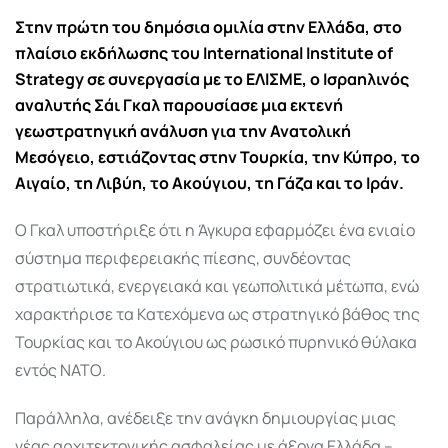
Email
Στην πρώτη του δημόσια ομιλία στην Ελλάδα, στο
πλαίσιο εκδήλωσης του International Institute of
Strategy σε συνεργασία με το ΕΛΙΣΜΕ, ο Ισραηλινός
αναλυτής Σάι Γκαλ παρουσίασε μια εκτενή
γεωστρατηγική ανάλυση για την Ανατολική
Μεσόγειο, εστιάζοντας στην Τουρκία, την Κύπρο, το
Αιγαίο, τη Λιβύη, το Ακούγιου, τη Γάζα και το Ιράν.
Ο Γκαλ υποστήριξε ότι η Άγκυρα εφαρμόζει ένα ενιαίο
σύστημα περιφερειακής πίεσης, συνδέοντας
στρατιωτικά, ενεργειακά και γεωπολιτικά μέτωπα, ενώ
χαρακτήρισε τα Κατεχόμενα ως στρατηγικό βάθος της
Τουρκίας και το Ακούγιου ως ρωσικό πυρηνικό θύλακα
εντός ΝΑΤΟ.
Παράλληλα, ανέδειξε την ανάγκη δημιουργίας μιας
νέας αρχιτεκτονικής ασφαλείας με άξονα Ελλάδα –