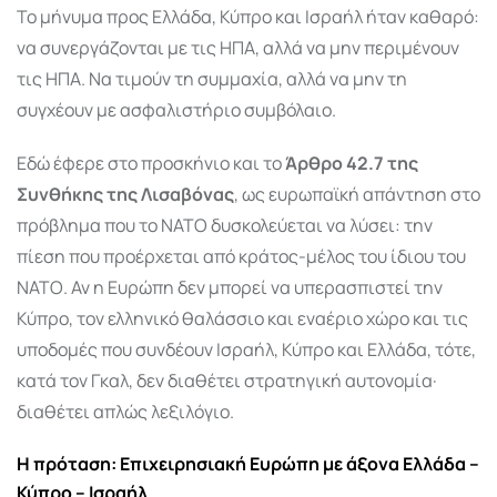
Το μήνυμα προς Ελλάδα, Κύπρο και Ισραήλ ήταν καθαρό:
να συνεργάζονται με τις ΗΠΑ, αλλά να μην περιμένουν
τις ΗΠΑ. Να τιμούν τη συμμαχία, αλλά να μην τη
συγχέουν με ασφαλιστήριο συμβόλαιο.
Εδώ έφερε στο προσκήνιο και το
Άρθρο 42.7 της
Συνθήκης της Λισαβόνας
, ως ευρωπαϊκή απάντηση στο
πρόβλημα που το ΝΑΤΟ δυσκολεύεται να λύσει: την
πίεση που προέρχεται από κράτος-μέλος του ίδιου του
ΝΑΤΟ. Αν η Ευρώπη δεν μπορεί να υπερασπιστεί την
Κύπρο, τον ελληνικό θαλάσσιο και εναέριο χώρο και τις
υποδομές που συνδέουν Ισραήλ, Κύπρο και Ελλάδα, τότε,
κατά τον Γκαλ, δεν διαθέτει στρατηγική αυτονομία·
διαθέτει απλώς λεξιλόγιο.
Η πρόταση: Επιχειρησιακή Ευρώπη με άξονα Ελλάδα –
Κύπρο – Ισραήλ