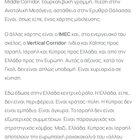
Middle Corridor, τουρκολιβυκή γραμμή, πίεση στην
Ανατολική Μεσόγειο, αστάθεια στην Ερυθρά Θάλασσα.
Είναι, όπως είπε, ένας χάρτης μόχλευσης.
Ο άλλος χάρτης είναι ο
IMEC
και, στο ενεργειακό του
σκέλος, ο
Vertical Corridor
: Ινδία και Κόλπος προς
Ισραήλ, Ισραήλ και Κύπρος προς Ελλάδα, και από την
Ελλάδα προς την Ευρώπη. Αυτός ο άξονας, κατά τον
Γκαλ, δεν είναι απλώς υποδομή. Είναι κυριαρχία σε
κίνηση.
Εδώ έδωσε στην Ελλάδα κεντρικό ρόλο. Η Ελλάδα, είπε,
δεν είναι περιφέρεια. Είναι κράτος-πύλη. Η Κύπρος δεν
είναι εμπόδιο. Είναι άγκυρα. Το Ισραήλ δεν είναι
εξωτερικός συμμετέχων. Είναι παραγωγικός και
στρατηγικός κόμβος. Μαζί, Ελλάδα, Κύπρος και Ισραήλ
αποτελούν την ευρωπαϊκή ραχοκοκαλιά του «άλλου