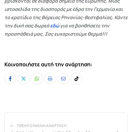
βρίσκονται σε διάφορα σημεία της Ευρώπης. Μιας
ιστοσελίδα της διασποράς με έδρα την Γερμανία και
το κρατίδιο της Βόρειας Ρηνανίας-Βεστφαλίας. Κάντε
την δική σας δωρεά
εδώ
για να βοηθήσετε την
προσπάθειά μας. Σας ευχαριστούμε θερμά!!!
Κοινοποιήστε αυτή την ανάρτηση:
Whatsapp
Print
Share
Tiktok
via
Email
ΠΡΟΗΓΟΎΜΕΝΗ ΑΝΆΡΤΗΣΗ