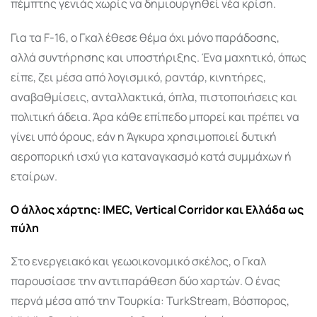
πέμπτης γενιάς χωρίς να δημιουργηθεί νέα κρίση.
Για τα F-16, ο Γκαλ έθεσε θέμα όχι μόνο παράδοσης,
αλλά συντήρησης και υποστήριξης. Ένα μαχητικό, όπως
είπε, ζει μέσα από λογισμικό, ραντάρ, κινητήρες,
αναβαθμίσεις, ανταλλακτικά, όπλα, πιστοποιήσεις και
πολιτική άδεια. Άρα κάθε επίπεδο μπορεί και πρέπει να
γίνει υπό όρους, εάν η Άγκυρα χρησιμοποιεί δυτική
αεροπορική ισχύ για καταναγκασμό κατά συμμάχων ή
εταίρων.
Ο άλλος χάρτης: IMEC, Vertical Corridor και Ελλάδα ως
πύλη
Στο ενεργειακό και γεωοικονομικό σκέλος, ο Γκαλ
παρουσίασε την αντιπαράθεση δύο χαρτών. Ο ένας
περνά μέσα από την Τουρκία: TurkStream, Βόσπορος,