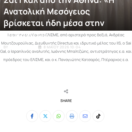
Ανατολική Μεσόγειος
βρίσκεται ήδη μέσα στην
καταιγίδα»
Κατά την ομιλία στο ΕΛΙΣΜΕ, από αριστερά προς δεξιά, Ανδρέας
Μουτζουρούλιας, Διευθυντής Directus και ιδρυτικό μέλος του IIS, ο Sai
BY
E-ENIMEROSI
8 ΜΑΪ́ΟΥ 2026 10:04
Gal, ο Ισραηλινός αναλυτής, Ιωάννης Μπαλτζώης, αντιστράτηγος ε.α. και
πρόεδρος του ΕΛΙΣΜΕ, και ο κ. Παναγιώτης Κατσαρός, Πτέραρχος ε.α.
SHARE
Whatsapp
Print
Share
Tiktok
via