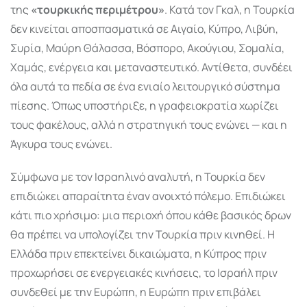
της
«τουρκικής περιμέτρου»
. Κατά τον Γκαλ, η Τουρκία
δεν κινείται αποσπασματικά σε Αιγαίο, Κύπρο, Λιβύη,
Συρία, Μαύρη Θάλασσα, Βόσπορο, Ακούγιου, Σομαλία,
Χαμάς, ενέργεια και μεταναστευτικό. Αντίθετα, συνδέει
όλα αυτά τα πεδία σε ένα ενιαίο λειτουργικό σύστημα
πίεσης. Όπως υποστήριξε, η γραφειοκρατία χωρίζει
τους φακέλους, αλλά η στρατηγική τους ενώνει — και η
Άγκυρα τους ενώνει.
Σύμφωνα με τον Ισραηλινό αναλυτή, η Τουρκία δεν
επιδιώκει απαραίτητα έναν ανοιχτό πόλεμο. Επιδιώκει
κάτι πιο χρήσιμο: μια περιοχή όπου κάθε βασικός δρων
θα πρέπει να υπολογίζει την Τουρκία πριν κινηθεί. Η
Ελλάδα πριν επεκτείνει δικαιώματα, η Κύπρος πριν
προχωρήσει σε ενεργειακές κινήσεις, το Ισραήλ πριν
συνδεθεί με την Ευρώπη, η Ευρώπη πριν επιβάλει