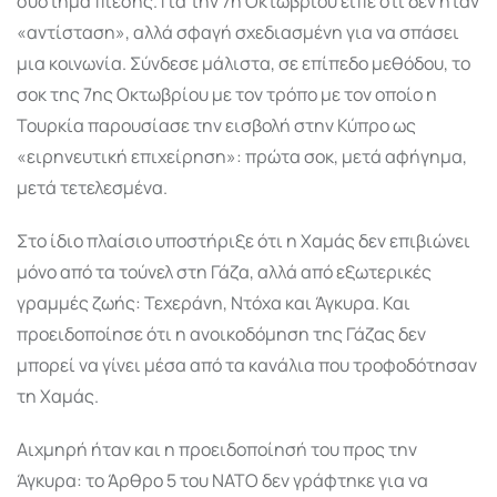
σύστημα πίεσης. Για την 7η Οκτωβρίου είπε ότι δεν ήταν
«αντίσταση», αλλά σφαγή σχεδιασμένη για να σπάσει
μια κοινωνία. Σύνδεσε μάλιστα, σε επίπεδο μεθόδου, το
σοκ της 7ης Οκτωβρίου με τον τρόπο με τον οποίο η
Τουρκία παρουσίασε την εισβολή στην Κύπρο ως
«ειρηνευτική επιχείρηση»: πρώτα σοκ, μετά αφήγημα,
μετά τετελεσμένα.
Στο ίδιο πλαίσιο υποστήριξε ότι η Χαμάς δεν επιβιώνει
μόνο από τα τούνελ στη Γάζα, αλλά από εξωτερικές
γραμμές ζωής: Τεχεράνη, Ντόχα και Άγκυρα. Και
προειδοποίησε ότι η ανοικοδόμηση της Γάζας δεν
μπορεί να γίνει μέσα από τα κανάλια που τροφοδότησαν
τη Χαμάς.
Αιχμηρή ήταν και η προειδοποίησή του προς την
Άγκυρα: το Άρθρο 5 του ΝΑΤΟ δεν γράφτηκε για να