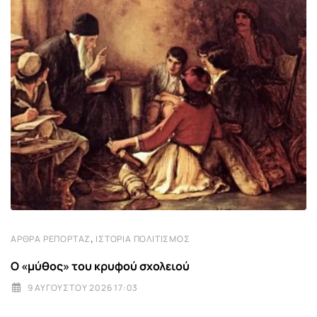
,
ΆΡΘΡΑ ΡΕΠΟΡΤΆΖ
ΙΣΤΟΡΊΑ ΠΟΛΙΤΙΣΜΌΣ
Ο «μύθος» του κρυφού σχολειού
9 ΑΥΓΟΎΣΤΟΥ 2026 17:03