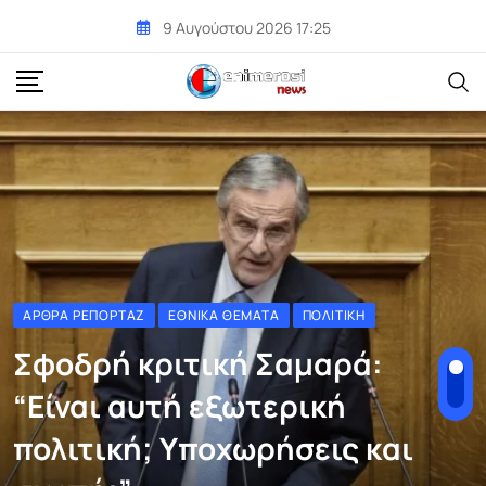
Skip
9 Αυγούστου 2026 17:25
to
content
ΆΡΘΡΑ ΡΕΠΟΡΤΆΖ
ΕΘΝΙΚΆ ΘΈΜΑΤΑ
ΠΟΛΙΤΙΚΉ
Σφοδρή κριτική Σαμαρά:
“Είναι αυτή εξωτερική
πολιτική; Υποχωρήσεις και