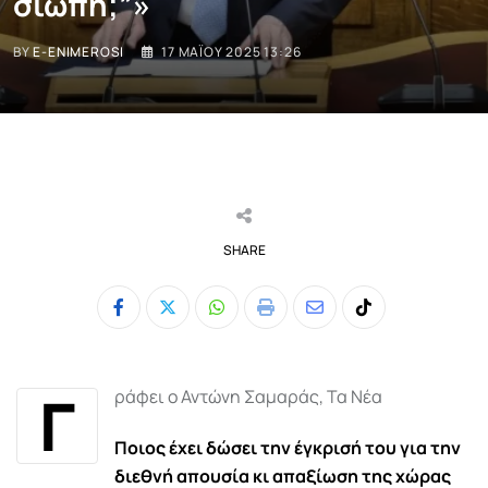
σιωπή;”»
BY
E-ENIMEROSI
17 ΜΑΪ́ΟΥ 2025 13:26
SHARE
Whatsapp
Print
Share
Tiktok
via
Email
Γ
ράφει ο Αντώνη Σαμαράς, Τα Νέα
Ποιος έχει δώσει την έγκρισή του για την
διεθνή απουσία κι απαξίωση της χώρας