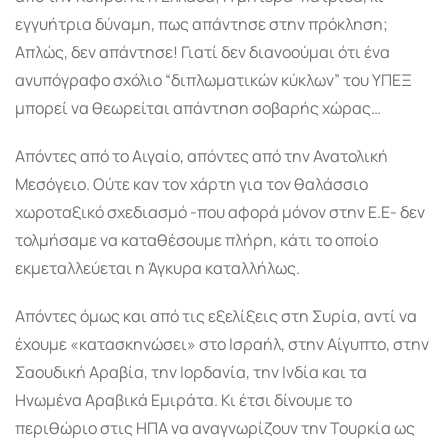
εγγυήτρια δύναμη, πως απάντησε στην πρόκληση;
Απλώς, δεν απάντησε! Γιατί δεν διανοούμαι ότι ένα
ανυπόγραφο σχόλιο “διπλωματικών κύκλων” του ΥΠΕΞ
μπορεί να θεωρείται απάντηση σοβαρής χώρας…
Απόντες από το Αιγαίο, απόντες από την Ανατολική
Μεσόγειο. Ούτε καν τον χάρτη για τον θαλάσσιο
χωροταξικό σχεδιασμό -που αφορά μόνον στην Ε.Ε- δεν
τολμήσαμε να καταθέσουμε πλήρη, κάτι το οποίο
εκμεταλλεύεται η Άγκυρα καταλλήλως.
Απόντες όμως και από τις εξελίξεις στη Συρία, αντί να
έχουμε «κατασκηνώσει» στο Ισραήλ, στην Αίγυπτο, στην
Σαουδική Αραβία, την Ιορδανία, την Ινδία και τα
Ηνωμένα Αραβικά Εμιράτα. Κι έτσι δίνουμε το
περιθώριο στις ΗΠΑ να αναγνωρίζουν την Τουρκία ως