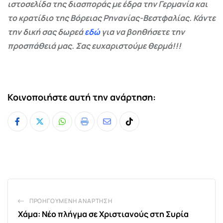
ιστοσελίδα της διασποράς με έδρα την Γερμανία και
το κρατίδιο της Βόρειας Ρηνανίας-Βεστφαλίας. Κάντε
την δική σας δωρεά
εδώ
για να βοηθήσετε την
προσπάθειά μας. Σας ευχαριστούμε θερμά!!!
Κοινοποιήστε αυτή την ανάρτηση:
Whatsapp
Print
Share
Tiktok
via
Email
ΠΡΟΗΓΟΎΜΕΝΗ ΑΝΆΡΤΗΣΗ
Χάμα: Νέο πλήγμα σε Χριστιανούς στη Συρία