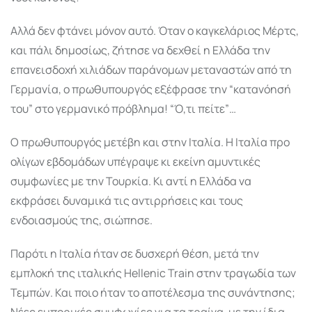
Αλλά δεν φτάνει μόνον αυτό. Όταν ο καγκελάριος Μέρτς,
και πάλι δημοσίως, ζήτησε να δεχθεί η Ελλάδα την
επανεισδοχή χιλιάδων παράνομων μεταναστών από τη
Γερμανία, ο πρωθυπουργός εξέφρασε την “κατανόησή
του” στο γερμανικό πρόβλημα! “Ό,τι πείτε”…
Ο πρωθυπουργός μετέβη και στην Ιταλία. Η Ιταλία προ
ολίγων εβδομάδων υπέγραψε κι εκείνη αμυντικές
συμφωνίες με την Τουρκία. Κι αντί η Ελλάδα να
εκφράσει δυναμικά τις αντιρρήσεις και τους
ενδοιασμούς της, σιώπησε.
Παρότι η Ιταλία ήταν σε δυσχερή θέση, μετά την
εμπλοκή της ιταλικής Hellenic Train στην τραγωδία των
Τεμπών. Και ποιο ήταν το αποτέλεσμα της συνάντησης;
Νέες εμπορικές συμφωνίες για τα τραίνα, με την ίδια