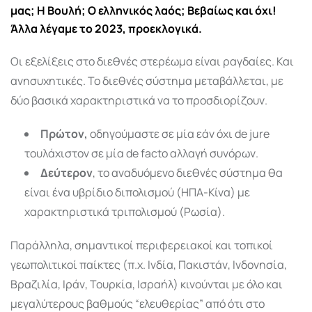
μας; Η Βουλή; Ο ελληνικός λαός; Βεβαίως και όχι!
Άλλα λέγαμε το 2023, προεκλογικά.
Οι εξελίξεις στο διεθνές στερέωμα είναι ραγδαίες. Και
ανησυχητικές. Το διεθνές σύστημα μεταβάλλεται, με
δύο βασικά χαρακτηριστικά να το προσδιορίζουν.
Πρώτον,
οδηγούμαστε σε μία εάν όχι de jure
τουλάχιστον σε μία de facto αλλαγή συνόρων.
Δεύτερον
, το αναδυόμενο διεθνές σύστημα θα
είναι ένα υβρίδιο διπολισμού (ΗΠΑ-Κίνα) με
χαρακτηριστικά τριπολισμού (Ρωσία).
Παράλληλα, σημαντικοί περιφερειακοί και τοπικοί
γεωπολιτικοί παίκτες (π.χ. Ινδία, Πακιστάν, Ινδονησία,
Βραζιλία, Ιράν, Τουρκία, Ισραήλ) κινούνται με όλο και
μεγαλύτερους βαθμούς “ελευθερίας” από ότι στο