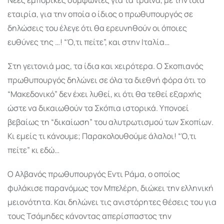
εταιρία, για την οποία ο ίδιος ο πρωθυπουργός σε
δηλώσεις του έλεγε ότι θα ερευνηθούν οι όποιες
ευθύνες της …! “Ό,τι πείτε”, και στην Ιταλία…
Στη γειτονιά μας, τα ίδια και χειρότερα. Ο Σκοπιανός
πρωθυπουργός δηλώνει σε όλα τα διεθνή φόρα ότι το
“Μακεδονικό” δεν έχει λυθεί, κι ότι θα τεθεί εξαρχής
ώστε να δικαιωθούν τα Σκόπια ιστορικά. Υπονοεί
βεβαίως τη “δικαίωση” του αλυτρωτισμού των Σκοπίων.
Κι εμείς τι κάνουμε; Παρακολουθούμε άλαλοι! “Ό,τι
πείτε” κι εδώ…
Ο Αλβανός πρωθυπουργός Εντι Ράμα, ο οποίος
φυλάκισε παρανόμως τον Μπελέρη, διώκει την ελληνική
μειονότητα. Και δηλώνει τις ανιστόρητες θέσεις του για
τους Τσάμηδες κάνοντας απερίσπαστος την