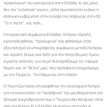
προεκλογική του εκστρατεία στην Ελλάδα. Κι όχι μόνο
δεν τον “ενόχλησε” κανείς, αλλά πρωτοστατεί κιόλας η
ελληνική κυβέρνηση στην είσοδο της Αλβανίας στην ΕΕ.
“Ό,τι πείτε” , και πάλι…
Η ενεργειακή συμφωνία Ελλάδος-Κύπρου-Ισραήλ,
εγκαταλείφθηκε, “προσωρινά”. Και φθάσαμε στον
εξευτελισμό να υπογράφεται συμφωνία μεταξύ Κύπρου
και Ισραήλ, δίχως καν λέξη για την πατρίδα μας! Εμείς
είμαστε απόντες, για να μη διαταράξουμε τα «Ήρεμα
Νερά» και τη “Φιλία” μας, που πρόσφατα υπογράψαμε
με την Τουρκία… Το είδαμε και στην Κάσο!
Ο Ταγίπ Ερντογάν επισκέφθηκε την κατεχόμενη Κύπρο
για να εγκαινιάσει το “προεδρικό” του ψευδοκράτους και
δήλωσε ανερυθρίαστα πως η Τουρκία δεν θα φύγει ποτέ
από την Κύπρο. Κι η Ελλάδα; Η μητέρα-πατρίδα, κι